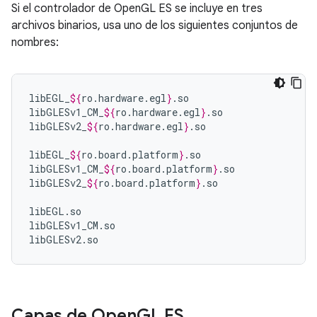
Si el controlador de OpenGL ES se incluye en tres
archivos binarios, usa uno de los siguientes conjuntos de
nombres:
libEGL_
${
ro
.
hardware
.
egl
}
.so

libGLESv1_CM_
${
ro
.
hardware
.
egl
}
.so

libGLESv2_
${
ro
.
hardware
.
egl
}
.so

libEGL_
${
ro
.
board
.
platform
}
.so

libGLESv1_CM_
${
ro
.
board
.
platform
}
.so

libGLESv2_
${
ro
.
board
.
platform
}
.so

libEGL.so

libGLESv1_CM.so

libGLESv2.so
Capas de Open
GL ES