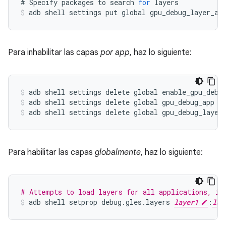
#
Specify
packages
to
search
for
layers
adb
shell
settings
put
global
gpu_debug_layer_ap
Para inhabilitar las capas
por app
, haz lo siguiente:
adb shell settings delete global enable_gpu_debu
adb shell settings delete global gpu_debug_app
adb shell settings delete global gpu_debug_layer
Para habilitar las capas
globalmente
, haz lo siguiente:
# Attempts to load layers for all applications, in
adb
shell
setprop
debug
.
gles
.
layers
layer1
:
lay