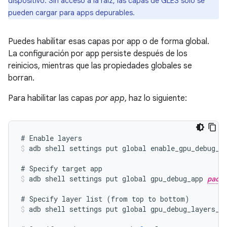
dispositivo. Sin acceso a la raíz, las capas de GLES solo se
pueden cargar para apps depurables.
Puedes habilitar esas capas por app o de forma global.
La configuración por app persiste después de los
reinicios, mientras que las propiedades globales se
borran.
Para habilitar las capas
por app
, haz lo siguiente:
#
Enable
layers
adb
shell
settings
put
global
enable_gpu_debug_l
#
Specify
target
app
adb
shell
settings
put
global
gpu_debug_app
pack
#
Specify
layer
list
(
from
top
to
bottom
)
adb
shell
settings
put
global
gpu_debug_layers_g