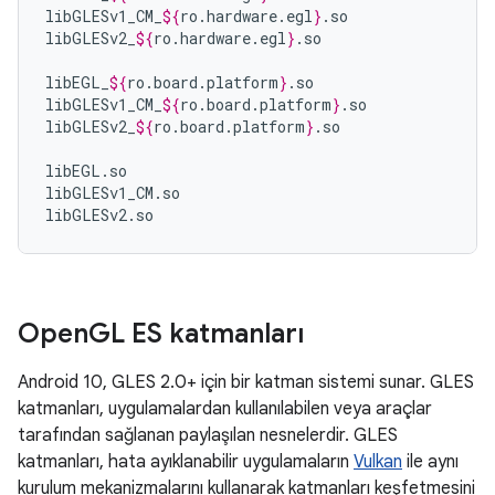
libGLESv1_CM_
${
ro
.
hardware
.
egl
}
.so

libGLESv2_
${
ro
.
hardware
.
egl
}
.so

libEGL_
${
ro
.
board
.
platform
}
.so

libGLESv1_CM_
${
ro
.
board
.
platform
}
.so

libGLESv2_
${
ro
.
board
.
platform
}
.so

libEGL.so

libGLESv1_CM.so

libGLESv2.so
Open
GL ES katmanları
Android 10, GLES 2.0+ için bir katman sistemi sunar. GLES
katmanları, uygulamalardan kullanılabilen veya araçlar
tarafından sağlanan paylaşılan nesnelerdir. GLES
katmanları, hata ayıklanabilir uygulamaların
Vulkan
ile aynı
kurulum mekanizmalarını kullanarak katmanları keşfetmesini