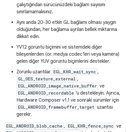
çalıştığından sürücünüzdeki bağlam sayısını
sınırlamamalısınız.
Aynı anda 20-30 etkin GL bağlamı olması yaygın
olduğundan, her bağlama ayrılan bellek miktarına
dikkat edin.
YV12 görüntü biçimini ve sistemdeki diğer
bileşenlerden (ör. medya codec'leri veya kamera)
gelen diğer YUV görüntü biçimlerini destekler.
Zorunlu uzantılar
EGL_KHR_wait_sync
,
GL_OES_texture_external
,
EGL_ANDROID_image_native_buffer
ve
EGL_ANDROID_recordable
'ü destekleyin. Ayrıca,
Hardware Composer v1.1 ve sonraki sürümler için
EGL_ANDROID_framebuffer_target
uzantısı
gerekir.
EGL_ANDROID_blob_cache
,
EGL_KHR_fence_sync
ve