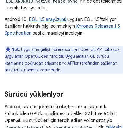
EGL_ANDROID_native_fence_sync
'nin de desteklenmesi
önemle tavsiye edilir.
Android 10,
EGL 1.5 arayüzünü
uygular. EGL 1.5'teki yeni
özellikler hakkında bilgi edinmek için
Khronos Releases 1.5
Specification
başlıklı makaleyi inceleyin.
Not:
Uygulama geliştiricilere sunulan OpenGL API, cihazda
uygulanan OpenGL'den farklıdır. Uygulamalar, GL sürücü
katmanına doğrudan erişemez ve API'ler tarafından sağlanan
arayüzü kullanmak zorundadır.
Sürücü yükleniyor
Android, sistem görüntüsü oluşturulurken sistemde
kullanılabilen GPU'ların bilinmesini bekler. 32 bit ve 64 bit
OpenGL ES sürücüleri için tercih edilen yollar sırasıyla
/vendor/lib/egl
ve
/vendor/lib64/egl
'dir.
Yükleyici
,