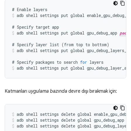
#
Enable
layers
adb
shell
settings
put
global
enable_gpu_debug_l
#
Specify
target
app
adb
shell
settings
put
global
gpu_debug_app
pack
#
Specify
layer
list
(
from
top
to
bottom
)
adb
shell
settings
put
global
gpu_debug_layers_g
#
Specify
packages
to
search
for
layers
adb
shell
settings
put
global
gpu_debug_layer_ap
Katmanları
uygulama bazında
devre dışı bırakmak için:
adb shell settings delete global enable_gpu_debu
adb shell settings delete global gpu_debug_app
adb shell settings delete global gpu_debug_layer