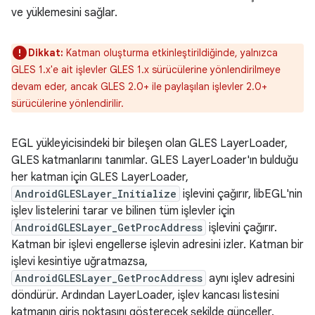
ve yüklemesini sağlar.
Dikkat:
Katman oluşturma etkinleştirildiğinde, yalnızca
GLES 1.x'e ait işlevler GLES 1.x sürücülerine yönlendirilmeye
devam eder, ancak GLES 2.0+ ile paylaşılan işlevler 2.0+
sürücülerine yönlendirilir.
EGL yükleyicisindeki bir bileşen olan GLES LayerLoader,
GLES katmanlarını tanımlar. GLES LayerLoader'ın bulduğu
her katman için GLES LayerLoader,
AndroidGLESLayer_Initialize
işlevini çağırır, libEGL'nin
işlev listelerini tarar ve bilinen tüm işlevler için
AndroidGLESLayer_GetProcAddress
işlevini çağırır.
Katman bir işlevi engellerse işlevin adresini izler. Katman bir
işlevi kesintiye uğratmazsa,
AndroidGLESLayer_GetProcAddress
aynı işlev adresini
döndürür. Ardından LayerLoader, işlev kancası listesini
katmanın giriş noktasını gösterecek şekilde günceller.