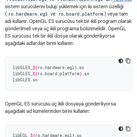
sistem sürücülerini bulup yüklemek için iki sistem özelliği
(
ro.hardware.egl
ve
ro.board.platform
) veya tam
adı kullanır. OpenGL ES sürücüsü tek bir ikili program olarak
gönderilmeli veya üç ikili programa bölünmelidir. OpenGL
ES sürücüsü tek bir ikili dosya olarak gönderiliyorsa
aşağıdaki adlardan birini kullanın:
libGLES_
${
ro
.
hardware
.
egl
}
.so

libGLES_
${
ro
.
board
.
platform
}
.so

libGLES.so
OpenGL ES sürücüsü üç ikili dosyaya gönderiliyorsa
aşağıdaki ad kümelerinden birini kullanın:
libEGL_
${
ro
.
hardware
.
egl
}
.so
