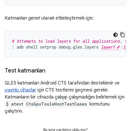
Katmanları
genel olarak
etkinleştirmek için:
# Attempts to load layers for all applications, in
adb
shell
setprop
debug
.
gles
.
layers
layer1
:
lay
Test katmanları
GLES katmanları Android CTS tarafından desteklenir ve
uyumlu cihazlar
için CTS testlerini geçmesi gerekir.
Katmanların bir cihazda çalışıp çalışmadığını belirlemek için
$ atest CtsGpuToolsHostTestCases
komutunu
çalıştırın.
Bu size yardımcı oldu mu?