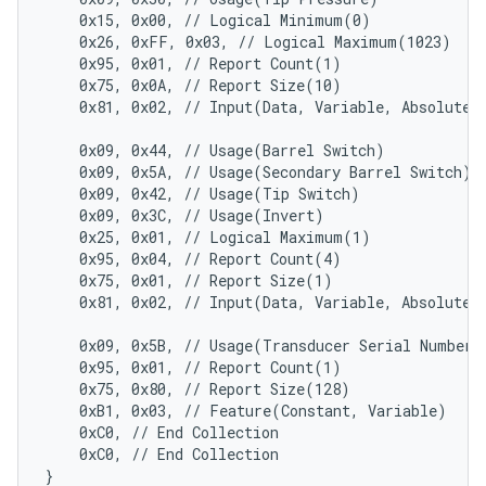
    0x15, 0x00, // Logical Minimum(0)

    0x26, 0xFF, 0x03, // Logical Maximum(1023)

    0x95, 0x01, // Report Count(1)

    0x75, 0x0A, // Report Size(10)

    0x81, 0x02, // Input(Data, Variable, Absolute, 
    0x09, 0x44, // Usage(Barrel Switch)

    0x09, 0x5A, // Usage(Secondary Barrel Switch)

    0x09, 0x42, // Usage(Tip Switch)

    0x09, 0x3C, // Usage(Invert)

    0x25, 0x01, // Logical Maximum(1)

    0x95, 0x04, // Report Count(4)

    0x75, 0x01, // Report Size(1)

    0x81, 0x02, // Input(Data, Variable, Absolute, 
    0x09, 0x5B, // Usage(Transducer Serial Number)

    0x95, 0x01, // Report Count(1)

    0x75, 0x80, // Report Size(128)

    0xB1, 0x03, // Feature(Constant, Variable)

    0xC0, // End Collection

    0xC0, // End Collection
