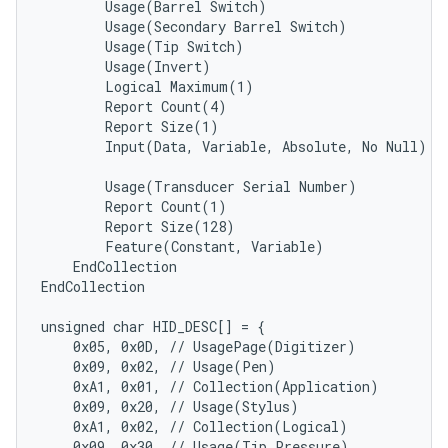
        Usage(Barrel Switch)

        Usage(Secondary Barrel Switch)

        Usage(Tip Switch)

        Usage(Invert)

        Logical Maximum(1)

        Report Count(4)

        Report Size(1)

        Input(Data, Variable, Absolute, No Null)

        Usage(Transducer Serial Number)

        Report Count(1)

        Report Size(128)

        Feature(Constant, Variable)

    EndCollection

EndCollection

unsigned char HID_DESC[] = {

    0x05, 0x0D, // UsagePage(Digitizer)

    0x09, 0x02, // Usage(Pen)

    0xA1, 0x01, // Collection(Application)

    0x09, 0x20, // Usage(Stylus)

    0xA1, 0x02, // Collection(Logical)

    0x09, 0x30, // Usage(Tip Pressure)
