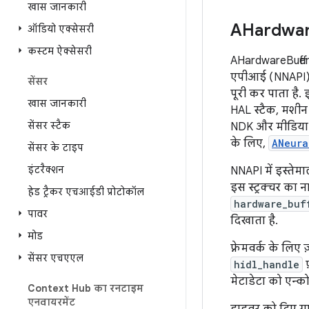
खास जानकारी
AHardwa
ऑडियो एक्सेसरी
कस्टम ऐक्सेसरी
AHardwareBuffer
एपीआई (NNAPI
सेंसर
पूरी कर पाता है.
खास जानकारी
HAL स्टैक, मशीन
सेंसर स्टैक
NDK और मीडिया N
के लिए,
ANeura
सेंसर के टाइप
इंटरैक्शन
NNAPI में इस्ते
इस स्ट्रक्चर का 
हेड ट्रैकर एचआईडी प्रोटोकॉल
hardware_buf
पावर
दिखाता है.
मोड
फ़्रेमवर्क के लिए
सेंसर एचएएल
hidl_handle
फ
मेटाडेटा को एन्क
Context Hub का रनटाइम
एनवायरमेंट