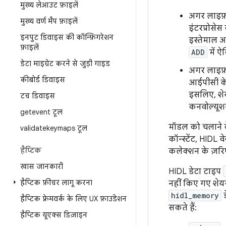
मुख्य लेआउट फ़ाइलें
अगर लाइफ
मुख्य वर्ण मैप फ़ाइलें
इंटरप्रोसे
इनपुट डिवाइस की कॉन्फ़िगरेशन
इस्तेमाल आ
फ़ाइलें
ADD
में ऐ
डेटा माइग्रेट करने से जुड़ी गाइड
अगर लाइफ
कीबोर्ड डिवाइस
आईपीसी के द
इसलिए, शेय
टच डिवाइस
कनवोल्यूशन
getevent टूल
मॉडल को चलाने क
validatekeymaps टूल
कॉन्स्टेंट, HIDL 
हैप्टिक
कलेक्शन के ज़रिए
खास जानकारी
HIDL डेटा टाइप
हैप्टिक फ़ीचर लागू करना
नहीं किए गए शेय
hidl_memory
ड
हैप्टिक फ़्रेमवर्क के लिए UX फ़ाउंडेशन
सकते हैं:
हैप्टिक यूएक्स डिज़ाइन