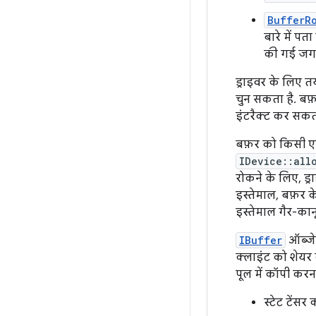
BufferR
बारे में प
की गई जगह
ड्राइवर के लिए त
चुन सकता है. बफ़
इंटरैक्ट कर सकत
बफ़र को किसी एक
IDevice::all
रोकने के लिए, ड्
इस्तेमाल, बफ़र
इस्तेमाल गैर-कानू
IBuffer
ऑब्जेक
क्लाइंट को शेयर 
पूल में कॉपी करना
स्टेट टेंसर