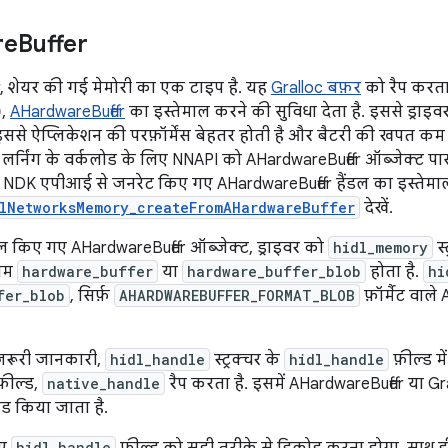
re
Buffer
, शेयर की गई मेमोरी का एक टाइप है. यह
Gralloc बफ़र
को रैप करता ह
),
AHardwareBuffer
का इस्तेमाल करने की सुविधा देता है. इससे ड्राइवर
 इससे ऐप्लिकेशन की परफ़ॉर्मेंस बेहतर होती है और बैटरी की खपत कम
 लर्निंग के वर्कलोड के लिए NNAPI को AHardwareBuffer ऑब्जेक्ट 
DK एपीआई से जनरेट किए गए AHardwareBuffer हैंडल का इस्तेमाल 
lNetworksMemory_createFromAHardwareBuffer
देखें.
माल किए गए AHardwareBuffer ऑब्जेक्ट, ड्राइवर को
hidl_memory
स्
नाम
hardware_buffer
या
hardware_buffer_blob
होता है.
hi
fer_blob
, सिर्फ़
AHARDWAREBUFFER_FORMAT_BLOB
फ़ॉर्मैट वाल
 ज़रूरी जानकारी,
hidl_handle
स्ट्रक्चर के
hidl_handle
फ़ील्ड म
़ील्ड,
native_handle
रैप करता है. इसमें AHardwareBuffer या Gral
ोड किया जाता है.
hidl_handle