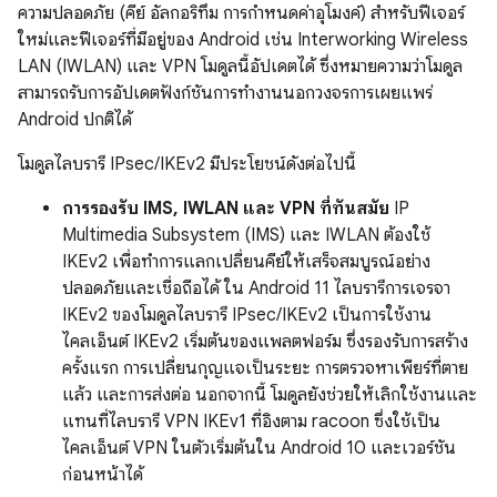
ความปลอดภัย (คีย์ อัลกอริทึม การกำหนดค่าอุโมงค์) สำหรับฟีเจอร์
ใหม่และฟีเจอร์ที่มีอยู่ของ Android เช่น Interworking Wireless
LAN (IWLAN) และ VPN โมดูลนี้อัปเดตได้ ซึ่งหมายความว่าโมดูล
สามารถรับการอัปเดตฟังก์ชันการทำงานนอกวงจรการเผยแพร่
Android ปกติได้
โมดูลไลบรารี IPsec/IKEv2 มีประโยชน์ดังต่อไปนี้
การรองรับ IMS, IWLAN และ VPN ที่ทันสมัย
IP
Multimedia Subsystem (IMS) และ IWLAN ต้องใช้
IKEv2 เพื่อทำการแลกเปลี่ยนคีย์ให้เสร็จสมบูรณ์อย่าง
ปลอดภัยและเชื่อถือได้ ใน Android 11 ไลบรารีการเจรจา
IKEv2 ของโมดูลไลบรารี IPsec/IKEv2 เป็นการใช้งาน
ไคลเอ็นต์ IKEv2 เริ่มต้นของแพลตฟอร์ม ซึ่งรองรับการสร้าง
ครั้งแรก การเปลี่ยนกุญแจเป็นระยะ การตรวจหาเพียร์ที่ตาย
แล้ว และการส่งต่อ นอกจากนี้ โมดูลยังช่วยให้เลิกใช้งานและ
แทนที่ไลบรารี VPN IKEv1 ที่อิงตาม racoon ซึ่งใช้เป็น
ไคลเอ็นต์ VPN ในตัวเริ่มต้นใน Android 10 และเวอร์ชัน
ก่อนหน้าได้