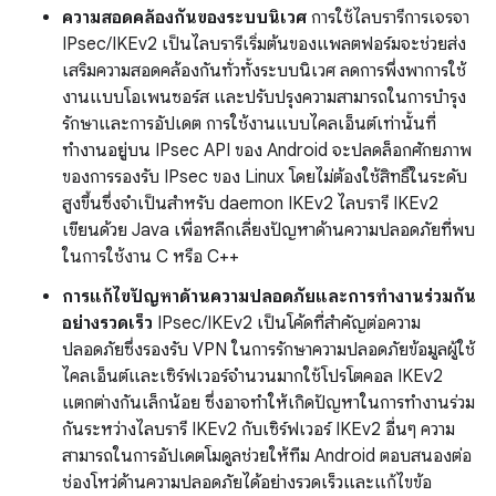
ความสอดคล้องกันของระบบนิเวศ
การใช้ไลบรารีการเจรจา
IPsec/IKEv2 เป็นไลบรารีเริ่มต้นของแพลตฟอร์มจะช่วยส่ง
เสริมความสอดคล้องกันทั่วทั้งระบบนิเวศ ลดการพึ่งพาการใช้
งานแบบโอเพนซอร์ส และปรับปรุงความสามารถในการบำรุง
รักษาและการอัปเดต การใช้งานแบบไคลเอ็นต์เท่านั้นที่
ทำงานอยู่บน IPsec API ของ Android จะปลดล็อกศักยภาพ
ของการรองรับ IPsec ของ Linux โดยไม่ต้องใช้สิทธิ์ในระดับ
สูงขึ้นซึ่งจำเป็นสำหรับ daemon IKEv2 ไลบรารี IKEv2
เขียนด้วย Java เพื่อหลีกเลี่ยงปัญหาด้านความปลอดภัยที่พบ
ในการใช้งาน C หรือ C++
การแก้ไขปัญหาด้านความปลอดภัยและการทำงานร่วมกัน
อย่างรวดเร็ว
IPsec/IKEv2 เป็นโค้ดที่สำคัญต่อความ
ปลอดภัยซึ่งรองรับ VPN ในการรักษาความปลอดภัยข้อมูลผู้ใช้
ไคลเอ็นต์และเซิร์ฟเวอร์จำนวนมากใช้โปรโตคอล IKEv2
แตกต่างกันเล็กน้อย ซึ่งอาจทำให้เกิดปัญหาในการทำงานร่วม
กันระหว่างไลบรารี IKEv2 กับเซิร์ฟเวอร์ IKEv2 อื่นๆ ความ
สามารถในการอัปเดตโมดูลช่วยให้ทีม Android ตอบสนองต่อ
ช่องโหว่ด้านความปลอดภัยได้อย่างรวดเร็วและแก้ไขข้อ