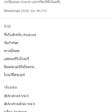
ทะเบียนของ Oracle และ/หรือบริษัทในเครือ
อัปเดตล่าสุด 2026-06-18 UTC
บิวด์
ที่เก็บสำหรับ Android
ข้อกำหนด
ดาวน์โหลด
แสดงพรีวิวไบนารี
อิมเมจเวอร์ชันโรงงาน
ไบนารีไดรเวอร์
เชื่อมต่อ
@Android บน X
@AndroidDev บน X
บล็อก Android