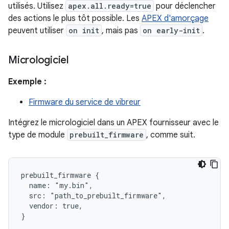
utilisés. Utilisez
apex.all.ready=true
pour déclencher
des actions le plus tôt possible. Les
APEX d'amorçage
peuvent utiliser
on init
, mais pas
on early-init
.
Micrologiciel
Exemple :
Firmware du service de vibreur
Intégrez le micrologiciel dans un APEX fournisseur avec le
type de module
prebuilt_firmware
, comme suit.
prebuilt_firmware {

  name: "my.bin",

  src: "path_to_prebuilt_firmware",

  vendor: true,

}
