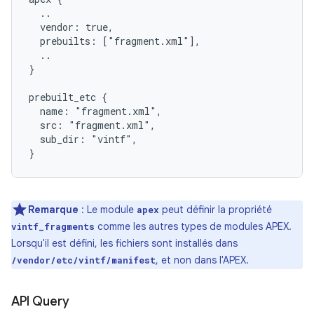
  ..
  vendor: true,
  prebuilts: ["fragment.xml"],
  ..
}
prebuilt_etc {
  name: "fragment.xml",
  src: "fragment.xml",
  sub_dir: "vintf",
}
Remarque
: Le module
peut définir la propriété
apex
comme les autres types de modules APEX.
vintf_fragments
Lorsqu'il est défini, les fichiers sont installés dans
, et non dans l'APEX.
/vendor/etc/vintf/manifest
API Query