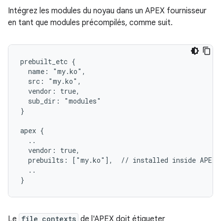
Intégrez les modules du noyau dans un APEX fournisseur
en tant que modules précompilés, comme suit.
prebuilt_etc {

  name: "my.ko",

  src: "my.ko",

  vendor: true,

  sub_dir: "modules"

}

apex {

  ..

  vendor: true,

  prebuilts: ["my.ko"],  // installed inside APEX 
  ..

Le
file_contexts
de l'APEX doit étiqueter