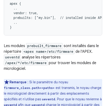
apex {

  ..

  vendor: true,

  prebuilts: ["my.bin"],  // installed inside APEX
  ..

Les modules
prebuilt_firmware
sont installés dans le
répertoire
<apex name>/etc/firmware
de l'APEX.
ueventd
analyse les répertoires
/apex/*/etc/firmware
pour trouver les modules de
micrologiciel.
Remarque
: Si le paramètre du noyau
est transmis, le noyau charge
firmware_class.path=<paths>
le micrologiciel directement à partir des emplacements
spécifiés et n'utilise pas
. Pour que le noyau revienne à
ueventd
afin que
charge le micrologiciel à partir des
ueventd
ueventd