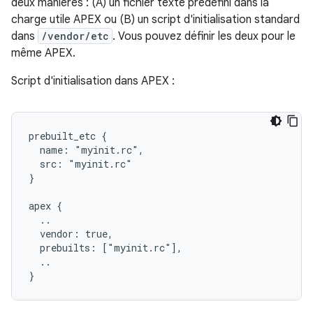
deux manières : (A) un fichier texte prédéfini dans la
charge utile APEX ou (B) un script d'initialisation standard
dans
/vendor/etc
. Vous pouvez définir les deux pour le
même APEX.
Script d'initialisation dans APEX :
prebuilt_etc {

  name: "myinit.rc",

  src: "myinit.rc"

}

apex {

  ..

  vendor: true,

  prebuilts: ["myinit.rc"],

  ..
