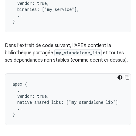
  vendor: true,

  binaries: ["my_service"],

  ..

Dans l'extrait de code suivant, l'APEX contient la
bibliothèque partagée
my_standalone_lib
et toutes
ses dépendances non stables (comme décrit ci-dessus).
apex {

  ..

  vendor: true,

  native_shared_libs: ["my_standalone_lib"],

  ..
