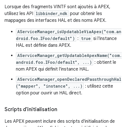
Lorsque des fragments VINTF sont ajoutés à APEX,
utilisez les API
libbinder_ndk
pour obtenir les
mappages des interfaces HAL et des noms APEX.
AServiceManager_isUpdatableViaApex("com.an
droid.foo.IFoo/default")
:
true
si l'instance
HAL est définie dans APEX.
AServiceManager_getUpdatableApexName("com.
android.foo.IFoo/default", ...)
: obtient le
nom APEX qui définit l'instance HAL.
AServiceManager_openDeclaredPassthroughHal
("mapper", "instance", ...)
: utilisez cette
option pour ouvrir un HAL direct.
Scripts d'initialisation
Les APEX peuvent inclure des scripts d'initialisation de