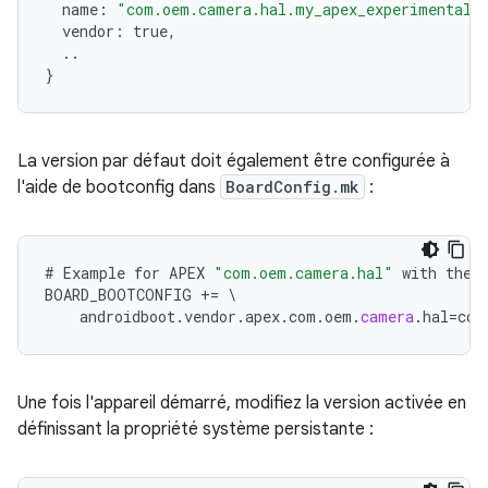
name
:
"com.oem.camera.hal.my_apex_experimental"
vendor
:
true
,
..
}
La version par défaut doit également être configurée à
l'aide de bootconfig dans
BoardConfig.mk
:
#
Example
for
APEX
"com.oem.camera.hal"
with
the
BOARD_BOOTCONFIG
+=
\
androidboot
.
vendor
.
apex
.
com
.
oem
.
camera
.
hal
=
com
Une fois l'appareil démarré, modifiez la version activée en
définissant la propriété système persistante :