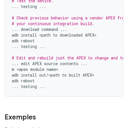
# Test the device.
...
testing
...
# Check previous behavior using a vendor APEX from
# your continuous integration build.
...
download
command
...
adb
install
<
path
to
downloaded
APEX
adb
reboot
...
testing
...
# Edit and rebuild just the APEX to change and tes
...
edit
APEX
source
contents
...
m
<
apex
module
name
adb
install
out
/
<
path
to
built
APEX
adb
reboot
...
testing
...
Exemples