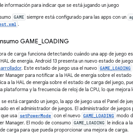
de información para indicar que se está jugando un juego
nsumo
GAME
siempre está configurado para las apps con un
a
est.xml
.
onsumo GAME
_
LOADING
ora de carga funciona detectando cuándo una app de juego es
a HAL de energía. Android 13 presenta un nuevo estado de jueg
sarrollador
. Este estado de juego usa el nuevo
GAME_LOADING
er Manager para notificar a la HAL de energía sobre el estado d
fica a la HAL de energía sobre el estado de carga del juego, pu
la plataforma y la frecuencia de reloj de la CPU, lo que mejora
e se está cargando un juego, la app de juego usa el Panel de ju
ado en el administrador de juegos. El administrador de juegos 
 que usa
setPowerMode
con el nuevo
GAME_LOADING
modo de
wer Manager. El modo de consumo
GAME_LOADING
le indica a l
de carga para que pueda proporcionar una mejora de carga.