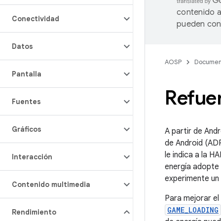
contenido a
Conectividad
pueden cont
Datos
AOSP
Documen
Pantalla
Refue
Fuentes
Gráficos
A partir de An
de Android (ADP
le indica a la 
Interacción
energía adopte 
experimente un 
Contenido multimedia
Para mejorar el
GAME_LOADING
Rendimiento