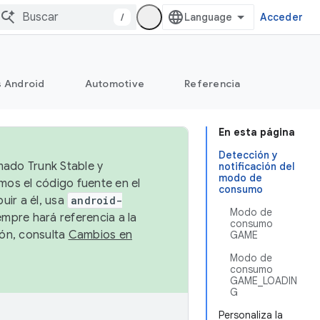
/
Acceder
s Android
Automotive
Referencia
En esta página
Detección y
mado Trunk Stable y
notificación del
modo de
emos el código fuente en el
consumo
uir a él, usa
android-
Modo de
empre hará referencia a la
consumo
ión, consulta
Cambios en
GAME
Modo de
consumo
GAME_LOADIN
G
Personaliza la