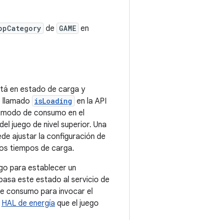
ppCategory
de
GAME
en
tá en estado de carga y
o llamado
isLoading
en la API
modo de consumo en el
el juego de nivel superior. Una
ede ajustar la configuración de
 los tiempos de carga.
ego para establecer un
pasa este estado al servicio de
 consumo para invocar el
a
HAL de energía
que el juego