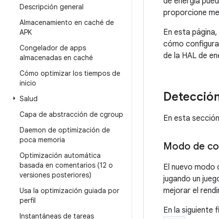
de energía pued
Descripción general
proporcione med
Almacenamiento en caché de
En esta página,
APK
cómo configurar
Congelador de apps
de la HAL de en
almacenadas en caché
Cómo optimizar los tiempos de
inicio
Detección
Salud
Capa de abstracción de cgroup
En esta sección
Daemon de optimización de
poca memoria
Modo de c
Optimización automática
basada en comentarios (12 o
El nuevo modo
versiones posteriores)
jugando un jueg
mejorar el rendi
Usa la optimización guiada por
perfil
En la siguiente 
Instantáneas de tareas