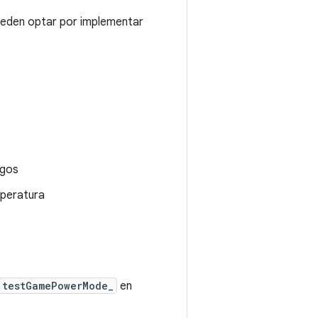
ueden optar por implementar
egos
mperatura
testGamePowerMode_
en