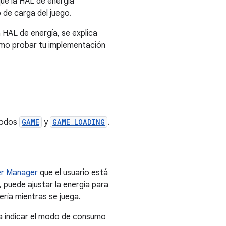
ue la HAL de energía
 de carga del juego.
 HAL de energía, se explica
ómo probar tu implementación
 modos
GAME
y
GAME_LOADING
.
er Manager
que el usuario está
, puede ajustar la energía para
ería mientras se juega.
ara indicar el modo de consumo