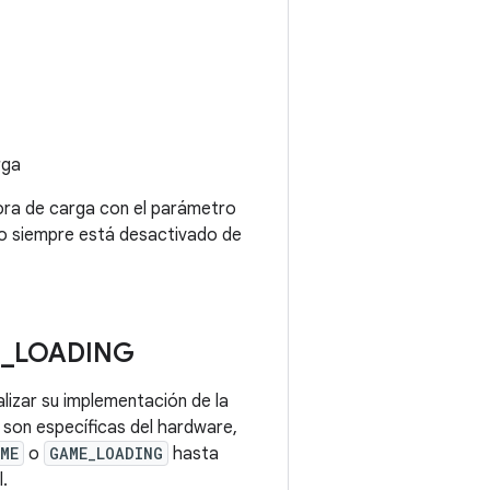
rga
jora de carga con el parámetro
to siempre está desactivado de
E
_
LOADING
lizar su implementación de la
o son específicas del hardware,
ME
o
GAME_LOADING
hasta
.