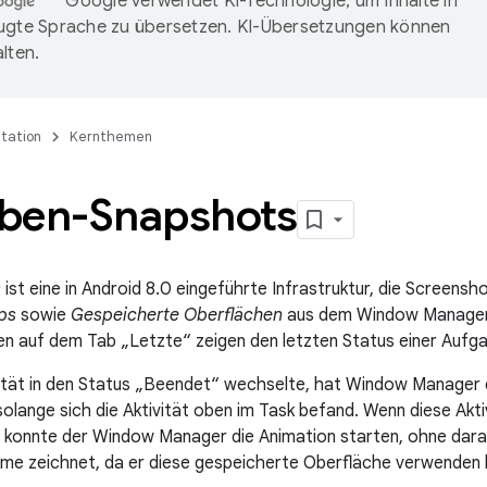
Google verwendet KI-Technologie, um Inhalte in
ugte Sprache zu übersetzen. KI-Übersetzungen können
lten.
tation
Kernthemen
ben-Snapshots
s
ist eine in Android 8.0 eingeführte Infrastruktur, die Screensh
ps
sowie
Gespeicherte Oberflächen
aus dem Window Manager 
en auf dem Tab „Letzte“ zeigen den letzten Status einer Aufga
ität in den Status „Beendet“ wechselte, hat Window Manager d
 solange sich die Aktivität oben im Task befand. Wenn diese Akt
konnte der Window Manager die Animation starten, ohne darauf
ame zeichnet, da er diese gespeicherte Oberfläche verwenden 