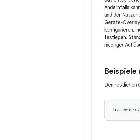
das entsprechen
Andernfalls kan
und der Nutzer s
Geräte-Overlay
konfigurieren, i
festlegen. Stan
niedriger Auflö
Beispiele
Den restlichen 
frameworks/