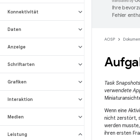
Ihre bevorz
Konnektivität
Fehler entha
Daten
AOSP
Dokumen
Anzeige
Aufga
Schriftarten
Grafiken
Task Snapshot
verwendete Ap
Miniaturansicht
Interaktion
Wenn eine Aktiv
Medien
nicht zerstört,
werden musste, 
ihren ersten Fr
Leistung