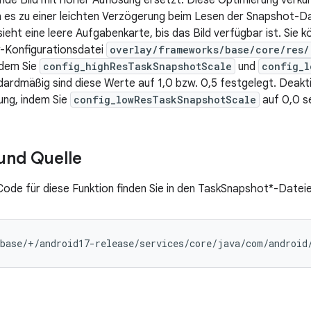
de Bild mit hoher Auflösung ersetzt. Diese Optimierung verkürz
n es zu einer leichten Verzögerung beim Lesen der Snapshot-D
ieht eine leere Aufgabenkarte, bis das Bild verfügbar ist. Sie k
-Konfigurationsdatei
overlay/frameworks/base/core/res/
ndem Sie
config_highResTaskSnapshotScale
und
config_l
dardmäßig sind diese Werte auf 1,0 bzw. 0,5 festgelegt. Deakt
sung, indem Sie
config_lowResTaskSnapshotScale
auf 0,0 s
 und Quelle
Code für diese Funktion finden Sie in den TaskSnapshot*-Dateie
base/+/android17-release/services/core/java/com/android