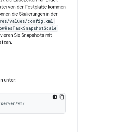
t die Ladezeiten für Bilder.
atei von der Festplatte kommen
önnen die Skalierungen in der
res/values/config.xml
owResTaskSnapshotScale
ivieren Sie Snapshots mit
etzen.
n unter:
/server/wm/