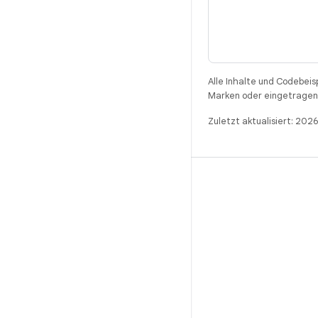
Alle Inhalte und Codebeis
Marken oder eingetragene
Zuletzt aktualisiert: 202
BUILD
Android-Repository
Anforderungen
Wird heruntergeladen
Vorschau von Binärcodes anzeigen
Werksbilder