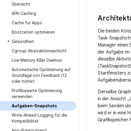
Übersicht
APK-Caching
Architekt
Cache für Apps
Die beiden Konz
Bootzeiten optimieren
Task-Snapshots
Gesundheit
Manager einen S
Cgroup-Abstraktionsschicht
der Aufgabe im 
dieselbe Aktivi
Low Memory Killer Daemon
(TaskSnapshotSu
Automatische Optimierung auf
Startfensters z
Grundlage von Feedback (12
Aufgabenübersic
oder höher)
Profilbasierte Optimierung
Derselbe Graph
verwenden
in der Ansicht 
beim Senden üb
Aufgaben-Snapshots
wird er in eine
Write-Ahead-Logging für die
Grafikspeicher 
Kompatibilität
App-Ruhezustand