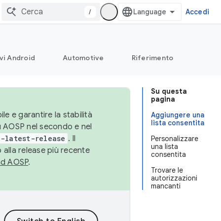
/
Accedi
vi Android
Automotive
Riferimento
Su questa
pagina
le e garantire la stabilità
Aggiungere una
lista consentita
su AOSP nel secondo e nel
-latest-release
. Il
Personalizzare
una lista
 alla release più recente
consentita
ad AOSP
.
Trovare le
autorizzazioni
mancanti