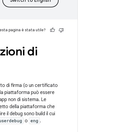
sta pagina è stata utile?
zioni di
o di firma (o un certificato
lla piattaforma può essere
'app non di sistema. Le
hetto della piattaforma che
ire il debug sono build il cui
userdebug
o
eng
.