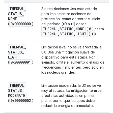
THERMAL
_
Sin restricciones Usa este estado
STATUS
_
para implementar acciones de
NONE
protección, como detectar el inicio
0x00000000
(
)
del período (t0 a t1) desde
THERMAL
_
STATUS
_
NONE
0
(
) hasta
THERMAL
_
STATUS
_
LIGHT
1
(
).
THERMAL
_
Limitación leve, no se ve afectada la
STATUS
_
UX. Usa una mitigación suave del
LIGHT
dispositivo para esta etapa. Por
0x00000001
(
)
ejemplo, omite el aumento o el uso de
frecuencias ineficientes, pero solo en
los núcleos grandes.
THERMAL
_
Limitación moderada, la UX no se ve
STATUS
_
muy afectada. La mitigación térmica
MODERATE
afecta las actividades en primer
0x00000002
(
)
plano, por lo que las apps deben
reducir la energía de inmediato.