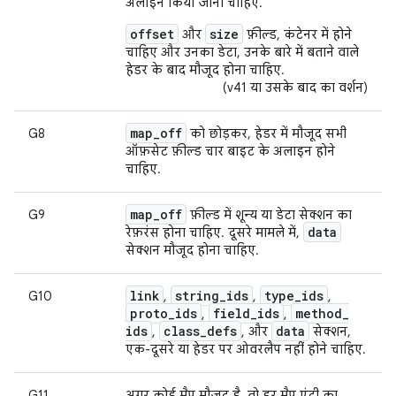
अलाइन किया जाना चाहिए.
offset
size
और
फ़ील्ड, कंटेनर में होने
चाहिए और उनका डेटा, उनके बारे में बताने वाले
हेडर के बाद मौजूद होना चाहिए.
(v41 या उसके बाद का वर्शन)
map
_
off
G8
को छोड़कर, हेडर में मौजूद सभी
ऑफ़सेट फ़ील्ड चार बाइट के अलाइन होने
चाहिए.
map
_
off
G9
फ़ील्ड में शून्य या डेटा सेक्शन का
data
रेफ़रंस होना चाहिए. दूसरे मामले में,
सेक्शन मौजूद होना चाहिए.
link
string
_
ids
type
_
ids
G10
,
,
,
proto
_
ids
field
_
ids
method
_
,
,
ids
class
_
defs
data
,
, और
सेक्शन,
एक-दूसरे या हेडर पर ओवरलैप नहीं होने चाहिए.
G11
अगर कोई मैप मौजूद है, तो हर मैप एंट्री का