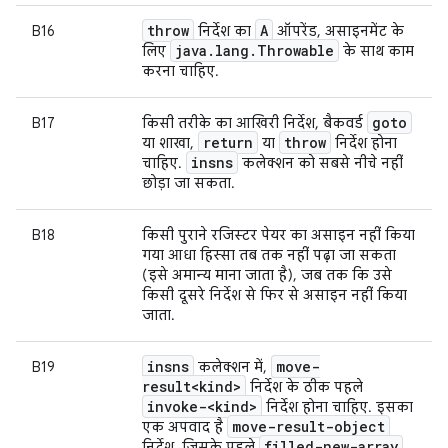
throw
A
B16
निर्देश का
ऑपरेंड, असाइनमेंट के
java
.
lang
.
Throwable
लिए
के साथ काम
करना चाहिए.
goto
B17
किसी तरीके का आखिरी निर्देश, बैकवर्ड
return
throw
या शाखा,
या
निर्देश होना
insns
चाहिए.
कलेक्शन को सबसे नीचे नहीं
छोड़ा जा सकता.
B18
किसी पुराने रजिस्टर पेयर का असाइन नहीं किया
गया आधा हिस्सा तब तक नहीं पढ़ा जा सकता
(इसे अमान्य माना जाता है), जब तक कि उसे
किसी दूसरे निर्देश से फिर से असाइन नहीं किया
जाता.
insns
move-
B19
कलेक्शन में,
result<kind>
निर्देश के ठीक पहले
invoke-<kind>
निर्देश होना चाहिए. इसका
move-result-object
एक अपवाद है
filled-new-array
निर्देश, जिसके पहले