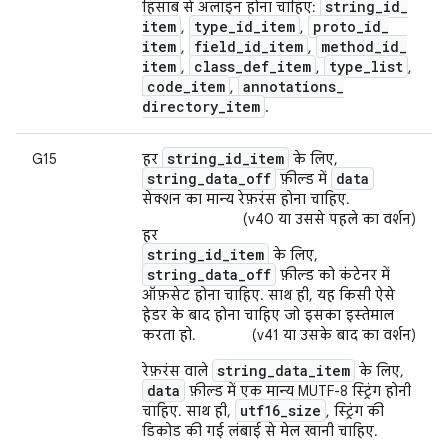
string
_
id
_
हिसाब से अलाइन होना चाहिए:
item
type
_
id
_
item
proto
_
id
_
,
,
item
field
_
id
_
item
method
_
id
_
,
,
item
class
_
def
_
item
type
_
list
,
,
,
code
_
item
annotations
_
,
directory
_
item
.
string_id_item
G15
हर
के लिए,
string_data_off
data
फ़ील्ड में
सेक्शन का मान्य रेफ़रंस होना चाहिए.
(v40 या उससे पहले का वर्शन)
हर
string_id_item
के लिए,
string_data_off
फ़ील्ड को कंटेनर में
ऑफ़सेट होना चाहिए. साथ ही, यह किसी ऐसे
हेडर के बाद होना चाहिए जो इसका इस्तेमाल
करता हो.
(v41 या उसके बाद का वर्शन)
string_data_item
रेफ़रंस वाले
के लिए,
data
फ़ील्ड में एक मान्य MUTF-8 स्ट्रिंग होनी
utf16_size
चाहिए. साथ ही,
, स्ट्रिंग की
डिकोड की गई लंबाई से मेल खानी चाहिए.