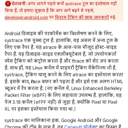
चेतावनी:
अगर आपने पहले कभी systrace टूल का इस्तेमाल नहीं
किया है, तो हमारा सुझाव है कि आप आगे बढ़ने से पहले,
developer.android.com
पर
सिस्टम ट्रैकिंग की खास जानकारी
पढ़ें.
Android डिवाइस की परफ़ॉर्मेंस का विश्लेषण करने के लिए,
systrace एक मुख्य टूल है. हालांकि, यह असल में अन्य टूल के
लिए एक रैपर है. यह
atrace
के आस-पास मौजूद होस्ट-साइड
रैपर है. यह डिवाइस-साइड एक्ज़ीक्यूटेबल है, जो उपयोगकर्ता
स्पेस ट्रैकिंग को कंट्रोल करता है और
ftrace
को सेट अप करता
है. साथ ही, यह Linux कर्नेल में प्राइमरी ट्रैकिंग मैकेनिज्म भी है.
systrace, ट्रैकिंग चालू करने के लिए atrace का इस्तेमाल करता
है. इसके बाद, ftrace बफ़र को पढ़ता है और इसे एक अलग HTML
व्यूअर में रैप करता है. (नए कर्नेल में, Linux Enhanced Berkeley
Packet Filter (eBPF) के लिए सहायता उपलब्ध है. हालांकि, यह
पेज 3.18 कर्नेल (eFPF नहीं) से जुड़ा है, क्योंकि Pixel या Pixel
XL पर इसका इस्तेमाल किया गया था.)
systrace का मालिकाना हक, Google Android और Google
Chrome की टीम के पास है. यह
Catapult प्रोजेक्ट
का हिस्सा है