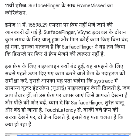
11वीं इमेज.
SurfaceFlinger के साथ FrameMissed का
कोरिलेशन.
इमेज 11 में, 15598.29 एमएस पर फ़्रेम नहीं भेजे जाने की
जानकारी दी गई है. SurfaceFlinger, VSync इंटरवल के दौरान
कुछ समय के लिए चालू हुआ और फिर कोई काम किए बिना बंद
हो गया. इसका मतलब है कि SurfaceFlinger ने यह तय किया
कि डिसप्ले पर फिर से फ़्रेम भेजने की ज़रूरत नहीं है.
इस फ़्रेम के लिए पाइपलाइन क्यों बंद हुई, यह समझने के लिए
सबसे पहले ऊपर दिए गए काम करने वाले फ़्रेम के उदाहरण की
समीक्षा करें. इससे आपको यह पता चलेगा कि systrace में
सामान्य यूज़र इंटरफ़ेस (यूआई) पाइपलाइन कैसी दिखती है. जब
आप तैयार हों, तो उस फ़्रेम पर वापस जाएं जिसे आपको देखना है
और पीछे की ओर बढ़ें. ध्यान दें कि SurfaceFlinger, तुरंत चालू
और बंद हो जाता है. TouchLatency से, बाकी बचे फ़्रेम की
संख्या देखने पर, दो फ़्रेम दिखते हैं. इससे यह पता चलता है कि
क्या हो रहा है.