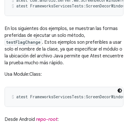
atest com.android.server.wm.ScreenDecorWindowTes
atest FrameworksServicesTests:ScreenDecorWindowT
En los siguientes dos ejemplos, se muestran las formas
preferidas de ejecutar un solo método,
testFlagChange
. Estos ejemplos son preferibles a usar
solo el nombre de la clase, ya que especificar el módulo o
la ubicación del archivo Java permite que Atest encuentre
la prueba mucho más rápido.
Usa Module:Class:
atest FrameworksServicesTests:ScreenDecorWindowT
Desde Android
repo-root
: