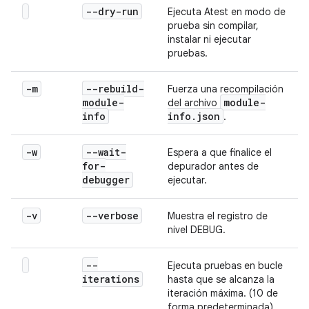
--dry-run
Ejecuta Atest en modo de
prueba sin compilar,
instalar ni ejecutar
pruebas.
-m
--rebuild-
Fuerza una recompilación
module-
module-
del archivo
info
info
.
json
.
-w
--wait-
Espera a que finalice el
for-
depurador antes de
debugger
ejecutar.
-v
--verbose
Muestra el registro de
nivel DEBUG.
--
Ejecuta pruebas en bucle
iterations
hasta que se alcanza la
iteración máxima. (10 de
forma predeterminada)