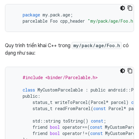
package
my
.
pack
.
age
;
parcelable
Foo
cpp_header
"my/pack/age/Foo.h"
;
Quy trình triển khai C++ trong
my/pack/age/Foo.h
có
dạng như sau:
#include <binder/Parcelable.h>
class
MyCustomParcelable
:
public
android
::
Par
public
:
status_t
writeToParcel
(
Parcel
*
parcel
)
con
status_t
readFromParcel
(
const
Parcel
*
parc
std
::
string
toString
()
const
;
friend
bool
operator
==
(
const
MyCustomParce
friend
bool
operator
!=
(
const
MyCustomParce