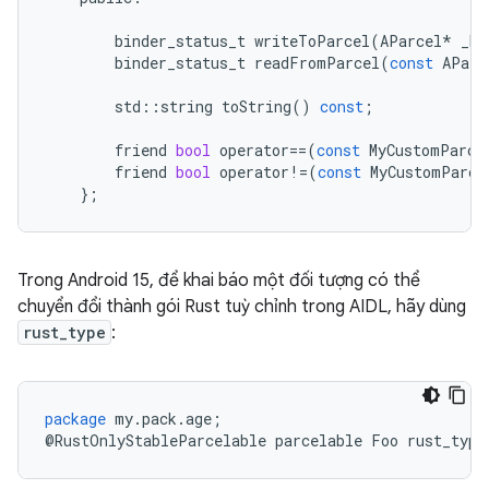
binder_status_t
writeToParcel
(
AParcel
*
_No
binder_status_t
readFromParcel
(
const
AParc
std
::
string
toString
()
const
;
friend
bool
operator
==
(
const
MyCustomParce
friend
bool
operator
!=
(
const
MyCustomParce
};
Trong Android 15, để khai báo một đối tượng có thể
chuyển đổi thành gói Rust tuỳ chỉnh trong AIDL, hãy dùng
rust_type
:
package
my
.
pack
.
age
;
@
RustOnlyStableParcelable
parcelable
Foo
rust_type