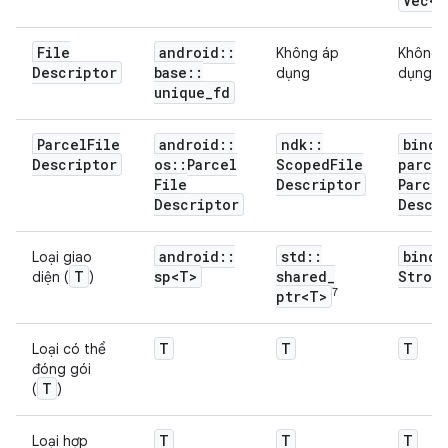
Vec<T
File
android
::
Không áp
Không 
Descriptor
base
::
dụng
dụng
unique
_
fd
Parcel
File
android
::
ndk
::
binde
Descriptor
os
::
Parcel
Scoped
File
parce
File
Descriptor
Parcel
Descriptor
Descr
android
::
std
::
binde
Loại giao
T
sp<T>
shared
_
Stron
diện (
)
7
ptr<T>
T
T
T
Loại có thể
đóng gói
T
(
)
T
T
T
Loại hợp