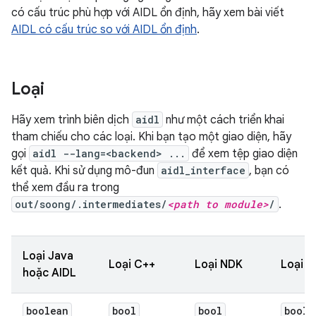
có cấu trúc phù hợp với AIDL ổn định, hãy xem bài viết
AIDL có cấu trúc so với AIDL ổn định
.
Loại
Hãy xem trình biên dịch
aidl
như một cách triển khai
tham chiếu cho các loại. Khi bạn tạo một giao diện, hãy
gọi
aidl --lang=<backend> ...
để xem tệp giao diện
kết quả. Khi sử dụng mô-đun
aidl_interface
, bạn có
thể xem đầu ra trong
out/soong/.intermediates/
<path to module>
/
.
Loại Java
Loại C++
Loại NDK
Loại g
hoặc AIDL
boolean
bool
bool
bool