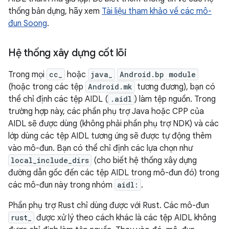
thống bản dựng, hãy xem
Tài liệu tham khảo về các mô-
đun Soong
.
Hệ thống xây dựng cốt lõi
Trong mọi
cc_
hoặc
java_
Android.bp module
(hoặc trong các tệp
Android.mk
tương đương), bạn có
thể chỉ định các tệp AIDL (
.aidl
) làm tệp nguồn. Trong
trường hợp này, các phần phụ trợ Java hoặc CPP của
AIDL sẽ được dùng (không phải phần phụ trợ NDK) và các
lớp dùng các tệp AIDL tương ứng sẽ được tự động thêm
vào mô-đun. Bạn có thể chỉ định các lựa chọn như
local_include_dirs
(cho biết hệ thống xây dựng
đường dẫn gốc đến các tệp AIDL trong mô-đun đó) trong
các mô-đun này trong nhóm
aidl:
.
Phần phụ trợ Rust chỉ dùng được với Rust. Các mô-đun
rust_
được xử lý theo cách khác là các tệp AIDL không