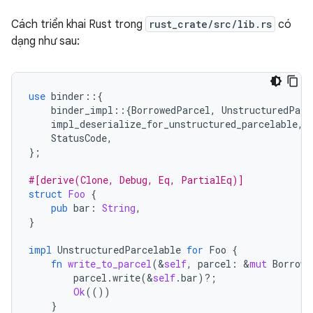
Cách triển khai Rust trong
rust_crate/src/lib.rs
có
dạng như sau:
use
binder
::{
binder_impl
::{
BorrowedParcel
,
UnstructuredParc
impl_deserialize_for_unstructured_parcelable
,
StatusCode
,
};
#[derive(Clone, Debug, Eq, PartialEq)]
struct
Foo
{
pub
bar
:
String
,
}
impl
UnstructuredParcelable
for
Foo
{
fn
write_to_parcel
(
&
self
,
parcel
:
&
mut
Borrowe
parcel
.
write
(
&
self
.
bar
)
?
;
Ok
(())
}