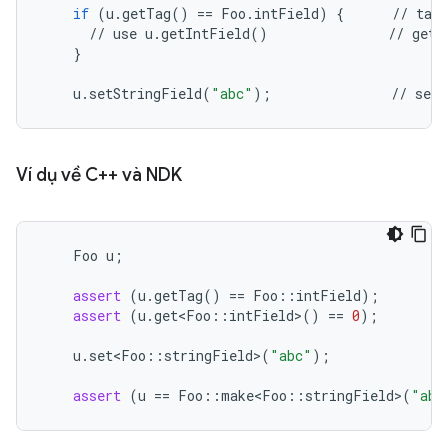
if
(
u
.
getTag
()
==
Foo
.
intField
)
{
//
tag
//
use
u
.
getIntField
()
//
gett
}
u
.
setStringField
(
"abc"
);
//
sett
Ví dụ về C++ và NDK
Foo
u
;
assert
(
u
.
getTag
()
==
Foo
::
intField
);
assert
(
u
.
get<Foo
::
intField
>
()
==
0
);
u
.
set<Foo
::
stringField
>
(
"abc"
);
assert
(
u
==
Foo
::
make<Foo
::
stringField
>
(
"abc