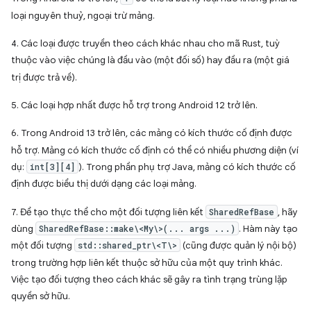
loại nguyên thuỷ, ngoại trừ mảng.
4. Các loại được truyền theo cách khác nhau cho mã Rust, tuỳ
thuộc vào việc chúng là đầu vào (một đối số) hay đầu ra (một giá
trị được trả về).
5. Các loại hợp nhất được hỗ trợ trong Android 12 trở lên.
6. Trong Android 13 trở lên, các mảng có kích thước cố định được
hỗ trợ. Mảng có kích thước cố định có thể có nhiều phương diện (ví
dụ:
int[3][4]
). Trong phần phụ trợ Java, mảng có kích thước cố
định được biểu thị dưới dạng các loại mảng.
7. Để tạo thực thể cho một đối tượng liên kết
SharedRefBase
, hãy
dùng
SharedRefBase::make\<My\>(... args ...)
. Hàm này tạo
một đối tượng
std::shared_ptr\<T\>
(cũng được quản lý nội bộ)
trong trường hợp liên kết thuộc sở hữu của một quy trình khác.
Việc tạo đối tượng theo cách khác sẽ gây ra tình trạng trùng lặp
quyền sở hữu.