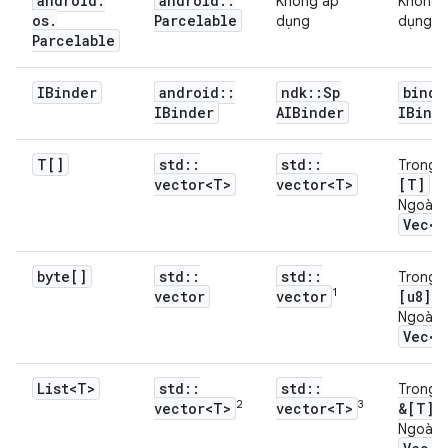
android
.
android
::
Không áp
Không 
os
.
Parcelable
dụng
dụng
Parcelable
IBinder
android
::
ndk
::
Sp
binde
IBinder
AIBinder
IBind
T[]
std
::
std
::
Trong:
vector<T>
vector<T>
[T]
Ngoài:
Vec<T
byte[]
std
::
std
::
Trong:
1
vector
vector
[u8]
Ngoài:
Vec<u
List<T>
std
::
std
::
Trong:
2
3
4
vector<T>
vector<T>
&[T]
Ngoài: