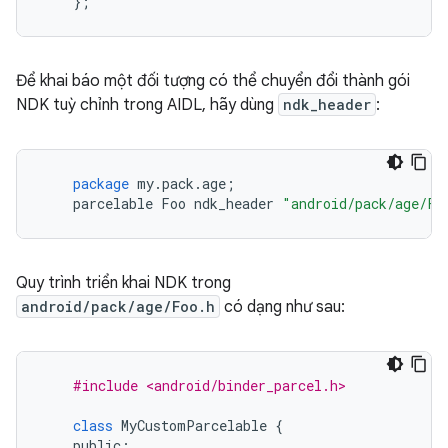
};
Để khai báo một đối tượng có thể chuyển đổi thành gói
NDK tuỳ chỉnh trong AIDL, hãy dùng
ndk_header
:
package
my
.
pack
.
age
;
parcelable
Foo
ndk_header
"android/pack/age/Fo
Quy trình triển khai NDK trong
android/pack/age/Foo.h
có dạng như sau:
#include <android/binder_parcel.h>
class
MyCustomParcelable
{
public
: