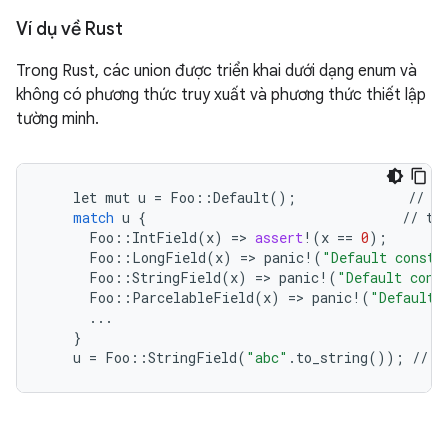
Ví dụ về Rust
Trong Rust, các union được triển khai dưới dạng enum và
không có phương thức truy xuất và phương thức thiết lập
tường minh.
let
mut
u
=
Foo
::
Default
();
//
de
match
u
{
//
ta
Foo
::
IntField
(
x
)
=
>
assert
!
(
x
==
0
);
Foo
::
LongField
(
x
)
=
>
panic
!
(
"Default constr
Foo
::
StringField
(
x
)
=
>
panic
!
(
"Default cons
Foo
::
ParcelableField
(
x
)
=
>
panic
!
(
"Default 
...
}
u
=
Foo
::
StringField
(
"abc"
.
to_string
());
//
s