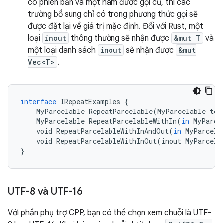
có phiên bản và một hàm được gọi cũ, thì các
trường bổ sung chỉ có trong phương thức gọi sẽ
được đặt lại về giá trị mặc định. Đối với Rust, một
loại
inout
thông thường sẽ nhận được
&mut T
và
một loại danh sách
inout
sẽ nhận được
&mut
Vec<T>
.
interface
IRepeatExamples
{
MyParcelable
RepeatParcelable
(
MyParcelable
tok
MyParcelable
RepeatParcelableWithIn
(
in
MyParce
void
RepeatParcelableWithInAndOut
(
in
MyParcela
void
RepeatParcelableWithInOut
(
inout
MyParcela
}
UTF-8 và UTF-16
Với phần phụ trợ CPP, bạn có thể chọn xem chuỗi là UTF-