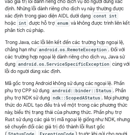
vào giá trị lỗi dành riêng cho dịch vụ do người dùng xác
định. Những lỗi dành riêng cho dịch vụ này thường được
xác định trong giao diện AIDL dưới dạng
const int
hoặc
int
được hỗ trợ
enum
và không được trình liên kết
phân tích cú pháp.
Trong Java, các lỗi liên kết đến các trường hợp ngoại lệ,
chẳng hạn như
android.os.RemoteException
. Đối với
các trường hợp ngoại lệ dành riêng cho dịch vụ, Java sử
dụng
android.os.ServiceSpecificException
cùng với
lỗi do người dùng xác định.
Mã gốc trong Android không sử dụng các ngoại lệ. Phần
phụ trợ CPP sử dụng
android::binder::Status
. Phần
phụ trợ NDK sử dụng
ndk::ScopedAStatus
. Mọi phương
thức do AIDL tạo đều trả về một trong các phương thức
này, biểu thị trạng thái của phương thức. Phần phụ trợ
Rust sử dụng các giá trị mã ngoại lệ giống như NDK, nhưng
sẽ chuyển đổi các giá trị đó thành lỗi Rust gốc
(
StatusCode
,
ExceptionCode
) trước khi gửi cho người