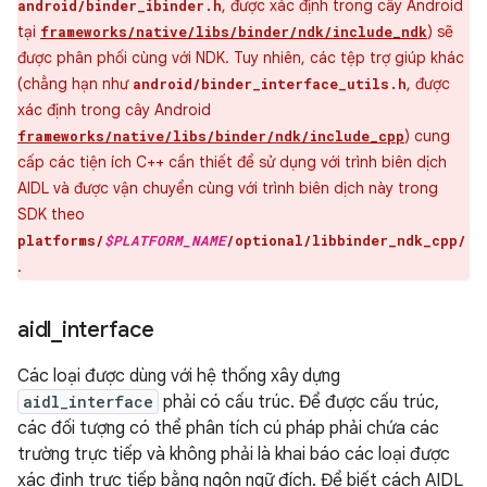
, được xác định trong cây Android
android/binder_ibinder.h
tại
) sẽ
frameworks/native/libs/binder/ndk/include_ndk
được phân phối cùng với NDK. Tuy nhiên, các tệp trợ giúp khác
(chẳng hạn như
, được
android/binder_interface_utils.h
xác định trong cây Android
) cung
frameworks/native/libs/binder/ndk/include_cpp
cấp các tiện ích C++ cần thiết để sử dụng với trình biên dịch
AIDL và được vận chuyển cùng với trình biên dịch này trong
SDK theo
platforms/
$PLATFORM_NAME
/optional/libbinder_ndk_cpp/
.
aidl
_
interface
Các loại được dùng với hệ thống xây dựng
aidl_interface
phải có cấu trúc. Để được cấu trúc,
các đối tượng có thể phân tích cú pháp phải chứa các
trường trực tiếp và không phải là khai báo các loại được
xác định trực tiếp bằng ngôn ngữ đích. Để biết cách AIDL