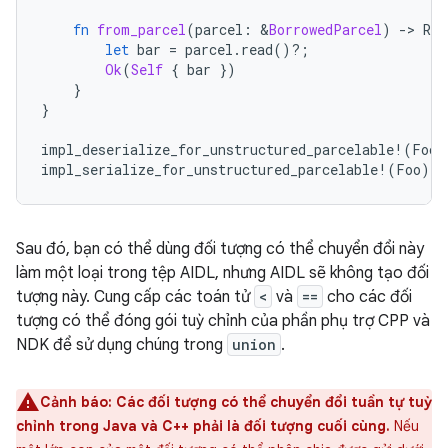
fn
from_parcel
(
parcel
:
&
BorrowedParcel
)
-
>
Res
let
bar
=
parcel
.
read
()
?
;
Ok
(
Self
{
bar
})
}
}
impl_deserialize_for_unstructured_parcelable
!
(
Foo
)
impl_serialize_for_unstructured_parcelable
!
(
Foo
);
Sau đó, bạn có thể dùng đối tượng có thể chuyển đổi này
làm một loại trong tệp AIDL, nhưng AIDL sẽ không tạo đối
tượng này. Cung cấp các toán tử
<
và
==
cho các đối
tượng có thể đóng gói tuỳ chỉnh của phần phụ trợ CPP và
NDK để sử dụng chúng trong
union
.
Cảnh báo:
Các đối tượng có thể chuyển đổi tuần tự tuỳ
chỉnh trong Java và C++ phải là đối tượng cuối cùng.
Nếu