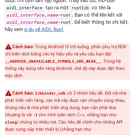
được chỉ định làm tệp nguồn. Thay vào đó, mô-đun
aidl_interface
tạo ra một
rustlib
có tên là
aidl_interface_name
-rust
. Bạn có thể liên kết với
aidl_interface_name
-rust
. Để biết thông tin chi tiết,
hãy xem
ví dụ về AIDL Rust
.
Cảnh báo:
Trong Android 13 trở xuống, phần phụ trợ NDK
chỉ biên dịch bằng các ký hiệu yếu và yêu cầu bạn đặt
. Trong hệ
__ANDROID_UNAVAILABLE_SYMBOLS_ARE_WEAK__
thống xây dựng nền tảng Android, chế độ này được đặt theo
mặc định.
Cảnh báo:
có 2 nhóm tiêu đề. Đối với nhà
libbinder_ndk
phát triển nền tảng, các mã này được vận chuyển cùng nhau,
nhưng nếu là nhà phát triển ứng dụng, bạn cần phải đưa
(thường là với
cho trình biên dịch C++, chẳng hạn như
-I
) chúng từ nhiều nơi. Các tiêu đề chính cho những API
clang
được cung cấp trên thiết bị (chẳng hạn như