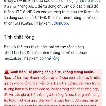
8 hay UTF-16. Khai báo các chuỗi dưới dạng
@utf8InCpp
String
trong AIDL để tự động chuyển đổi các chuỗi đó
thành UTF-8. NDK và các chương trình phụ trợ Rust luôn
sử dụng các chuỗi UTF-8. Để biết thêm thông tin về chú
thích
utf8InCpp
, hãy xem
utf8InCpp
.
Tính chất rỗng
Bạn có thể chú thích các loại có thể rỗng bằng
@nullable
. Để biết thêm thông tin về chú thích
nullable
, hãy xem
có thể rỗng
.
Cảnh báo:
Đề phòng các giá trị không mong muốn.
Ngay cả khi máy khách hoặc máy chủ của bạn luôn truyền một
giá trị không rỗng, bạn vẫn phải kiểm tra dữ liệu đầu vào trong
trường hợp máy khách độc hại hoặc trong một số trường hợp,
đối với các giá trị trở thành giá trị rỗng. Ví dụ: trong phần phụ
trợ NDK, một loại giao diện có thể xuất hiện dưới dạng giá trị
rỗng nếu quy trình lưu trữ của giao diện đó thoát trong một