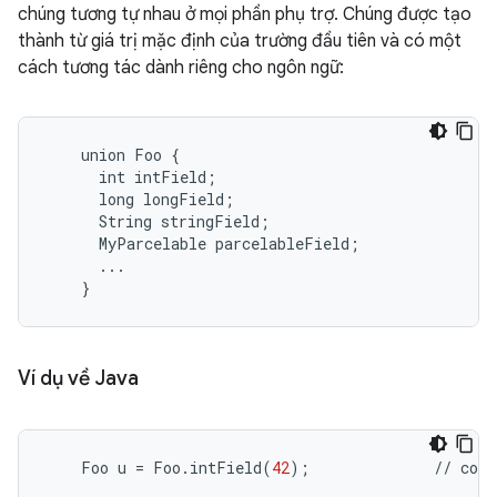
chúng tương tự nhau ở mọi phần phụ trợ. Chúng được tạo
thành từ giá trị mặc định của trường đầu tiên và có một
cách tương tác dành riêng cho ngôn ngữ:
    union Foo {

      int intField;

      long longField;

      String stringField;

      MyParcelable parcelableField;

      ...

Ví dụ về Java
Foo
u
=
Foo
.
intField
(
42
);
//
cons