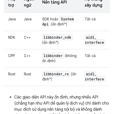
Nền tảng API
trợ
ngữ
xây dựng
System
Java
Java
SDK hoặc
Tất cả
Api
(ổn định*)
libbinder
_
ndk
aidl
_
NDK
C++
interface
(ổn định*)
libbinder
CPP
C++
(không
Tất cả
ổn định)
libbinder
_
rs
aidl
_
Rust
Rust
(ổn
interface
định*)
Các giao diện API này ổn định, nhưng nhiều API
(chẳng hạn như API để quản lý dịch vụ) chỉ dành cho
mục đích sử dụng nền tảng nội bộ và không dành