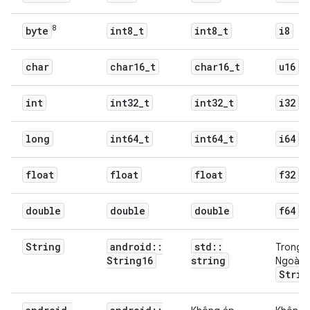
8
byte
int8
_
t
int8
_
t
i8
char
char16
_
t
char16
_
t
u16
int
int32
_
t
int32
_
t
i32
long
int64
_
t
int64
_
t
i64
float
float
float
f32
double
double
double
f64
String
android
::
std
::
Trong:
String16
string
Ngoài:
Strin