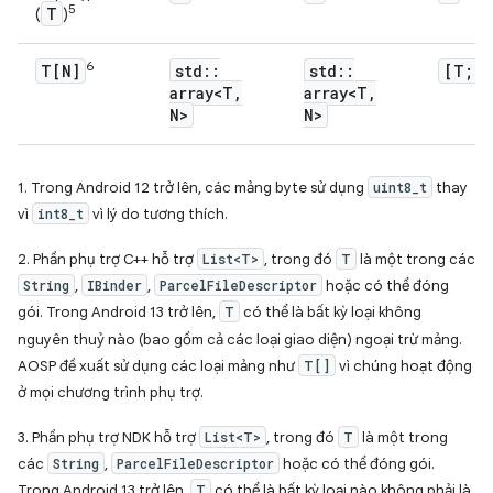
5
T
(
)
6
T[N]
std
::
std
::
[T; N
array<T
,
array<T
,
N>
N>
1. Trong Android 12 trở lên, các mảng byte sử dụng
uint8_t
thay
vì
int8_t
vì lý do tương thích.
2. Phần phụ trợ C++ hỗ trợ
List<T>
, trong đó
T
là một trong các
String
,
IBinder
,
ParcelFileDescriptor
hoặc có thể đóng
gói. Trong Android 13 trở lên,
T
có thể là bất kỳ loại không
nguyên thuỷ nào (bao gồm cả các loại giao diện) ngoại trừ mảng.
AOSP đề xuất sử dụng các loại mảng như
T[]
vì chúng hoạt động
ở mọi chương trình phụ trợ.
3. Phần phụ trợ NDK hỗ trợ
List<T>
, trong đó
T
là một trong
các
String
,
ParcelFileDescriptor
hoặc có thể đóng gói.
Trong Android 13 trở lên,
T
có thể là bất kỳ loại nào không phải là