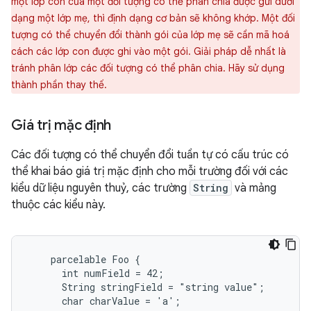
một lớp con của một đối tượng có thể phân chia được gửi dưới
dạng một lớp mẹ, thì định dạng cơ bản sẽ không khớp. Một đối
tượng có thể chuyển đổi thành gói của lớp mẹ sẽ cần mã hoá
cách các lớp con được ghi vào một gói. Giải pháp dễ nhất là
tránh phân lớp các đối tượng có thể phân chia. Hãy sử dụng
thành phần thay thế.
Giá trị mặc định
Các đối tượng có thể chuyển đổi tuần tự có cấu trúc có
thể khai báo giá trị mặc định cho mỗi trường đối với các
kiểu dữ liệu nguyên thuỷ, các trường
String
và mảng
thuộc các kiểu này.
    parcelable Foo {

      int numField = 42;

      String stringField = "string value";

      char charValue = 'a';
