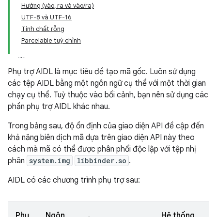
Hướng (vào, ra và vào/ra)
UTF-8 và UTF-16
Tính chất rỗng
Parcelable tuỳ chỉnh
Phụ trợ AIDL là mục tiêu để tạo mã gốc. Luôn sử dụng
các tệp AIDL bằng một ngôn ngữ cụ thể với một thời gian
chạy cụ thể. Tuỳ thuộc vào bối cảnh, bạn nên sử dụng các
phần phụ trợ AIDL khác nhau.
Trong bảng sau, độ ổn định của giao diện API đề cập đến
khả năng biên dịch mã dựa trên giao diện API này theo
cách mà mã có thể được phân phối độc lập với tệp nhị
phân
system.img
libbinder.so
.
AIDL có các chương trình phụ trợ sau:
Phụ
Ngôn
Hệ thống