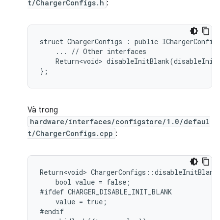
t/ChargerConfigs.h
:
struct ChargerConfigs : public IChargerConfigs
    ... // Other interfaces

    Return<void> disableInitBlank(disableInitB
Và trong
hardware/interfaces/configstore/1.0/defaul
t/ChargerConfigs.cpp
:
Return<void> ChargerConfigs::disableInitBlank(
    bool value = false;

#ifdef CHARGER_DISABLE_INIT_BLANK

    value = true;

#endif
