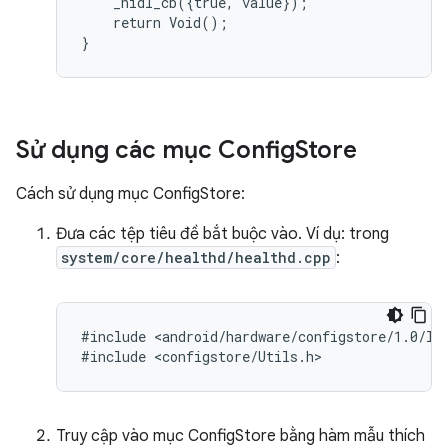
    _hidl_cb({true, value});

    return Void();

Sử dụng các mục Config
Store
Cách sử dụng mục ConfigStore:
Đưa các tệp tiêu đề bắt buộc vào. Ví dụ: trong
system/core/healthd/healthd.cpp
:
#include <android/hardware/configstore/1.0/ICh
Truy cập vào mục ConfigStore bằng hàm mẫu thích