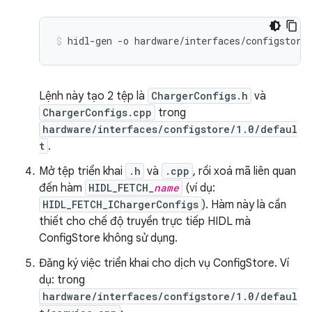
Lệnh này tạo 2 tệp là
ChargerConfigs.h
và
ChargerConfigs.cpp
trong
hardware/interfaces/configstore/1.0/defaul
t
.
Mở tệp triển khai
.h
và
.cpp
, rồi xoá mã liên quan
đến hàm
HIDL_FETCH_
name
(ví dụ:
HIDL_FETCH_IChargerConfigs
). Hàm này là cần
thiết cho chế độ truyền trực tiếp HIDL mà
ConfigStore không sử dụng.
Đăng ký việc triển khai cho dịch vụ ConfigStore. Ví
dụ: trong
hardware/interfaces/configstore/1.0/defaul