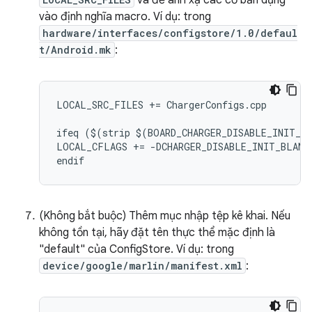
và để ánh xạ các cờ bản dựng
vào định nghĩa macro. Ví dụ: trong
hardware/interfaces/configstore/1.0/defaul
t/Android.mk
:
LOCAL_SRC_FILES += ChargerConfigs.cpp

ifeq ($(strip $(BOARD_CHARGER_DISABLE_INIT_BL
LOCAL_CFLAGS += -DCHARGER_DISABLE_INIT_BLANK

(Không bắt buộc) Thêm mục nhập tệp kê khai. Nếu
không tồn tại, hãy đặt tên thực thể mặc định là
"default" của ConfigStore. Ví dụ: trong
device/google/marlin/manifest.xml
: