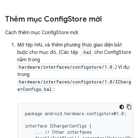
Thêm mục Config
Store mới
Cách thêm mục ConfigStore mới:
Mở tệp HAL và thêm phương thức giao diện bắt
buộc cho mục đó. (Các tệp
.hal
cho ConfigStore
nằm trong
hardware/interfaces/configstore/1.0
.) Ví dụ:
trong
hardware/interfaces/configstore/1.0/ICharg
erConfigs.hal
:
package android.hardware.configstore@1.0;

interface IChargerConfigs {

    ... // Other interfaces
