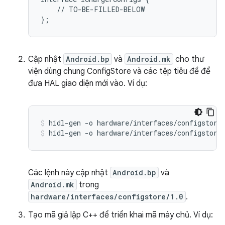
    // TO-BE-FILLED-BELOW

Cập nhật
Android.bp
và
Android.mk
cho thư
viện dùng chung ConfigStore và các tệp tiêu đề để
đưa HAL giao diện mới vào. Ví dụ:
hidl-gen -o hardware/interfaces/configstore
hidl-gen -o hardware/interfaces/configstore
Các lệnh này cập nhật
Android.bp
và
Android.mk
trong
hardware/interfaces/configstore/1.0
.
Tạo mã giả lập C++ để triển khai mã máy chủ. Ví dụ: