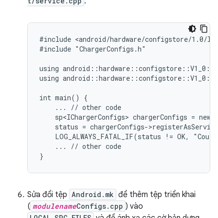
t/service.cpp
:
#include <android/hardware/configstore/1.0/ICh
#include "ChargerConfigs.h"

using android::hardware::configstore::V1_0::I
using android::hardware::configstore::V1_0::i
int main() {

    ... // other code

    sp<IChargerConfigs> chargerConfigs = new C
    status = chargerConfigs->registerAsService
    LOG_ALWAYS_FATAL_IF(status != OK, "Could 
    ... // other code

Sửa đổi tệp
Android.mk
để thêm tệp triển khai
(
modulename
Configs.cpp
) vào
LOCAL_SRC_FILES