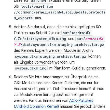
Liste für
aarch64
aktualisieren möchten, führen
Sie
tools/bazel run
//common:kernel_aarch64_abi_update_protecte
d_exports
aus.
Achten Sie darauf, dass die neu hinzugefügten KO-
Dateien aus Schritt 2 in die
out/<androidX-
Y.Z>/dist/system_dlkm.img
und
out/
androidX-
Y.Z
/dist/system_dlkm_staging_archive.tar.gz
des Kernels kopiert werden. Module im Archiv
system_dlkm_staging_archive.tar.gz
können
als Eingabe verwendet werden, um
system_dlkm.img
im Plattform-Build zu generieren.
Reichen Sie Ihre Änderungen zur Überprüfung ein.
GKI-Module sind eine Kernel-Funktion, die nur für
Android verfügbar ist. Daher müssen keine Patches
zur Modulkonvertierung upstream eingereicht
werden. Für das Einreichen von
ACK-Patches
(Android Common Kernel)
müssen Sie jedoch andere