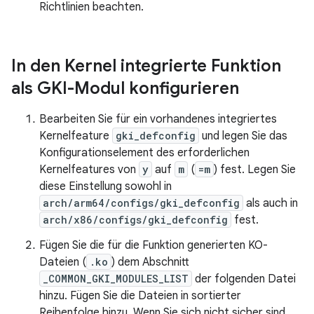
Richtlinien beachten.
In den Kernel integrierte Funktion
als GKI-Modul konfigurieren
Bearbeiten Sie für ein vorhandenes integriertes
Kernelfeature
gki_defconfig
und legen Sie das
Konfigurationselement des erforderlichen
Kernelfeatures von
y
auf
m
(
=m
) fest. Legen Sie
diese Einstellung sowohl in
arch/arm64/configs/gki_defconfig
als auch in
arch/x86/configs/gki_defconfig
fest.
Fügen Sie die für die Funktion generierten KO-
Dateien (
.ko
) dem Abschnitt
_COMMON_GKI_MODULES_LIST
der folgenden Datei
hinzu. Fügen Sie die Dateien in sortierter
Reihenfolge hinzu. Wenn Sie sich nicht sicher sind,