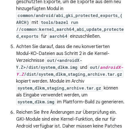
geschützten Exporte, um die Exporte aus dem neu
hinzugefügten Modul in
common/android/abi_gki_protected_exports_{
ARCH}
mit
tools/bazel run
//common:kernel_aarch64_abi_update_protecte
d_exports
für
aarch64
einzuschließen.
Achten Sie darauf, dass die neu konvertierten
Modul-KO-Dateien aus Schritt 2 in die Kernel-
Verzeichnisse
out/<androidX-
Y.Z>/dist/system_dlkm.img
und
out/
androidX-
Y.Z
/dist/system_dlkm_staging_archive.tar.gz
kopiert werden. Module im Archiv
system_dlkm_staging_archive.tar.gz
können
als Eingabe verwendet werden, um
system_dlkm.img
im Plattform-Build zu generieren.
Reichen Sie Ihre Änderungen zur Überprüfung ein.
GKI-Module sind eine Kernel-Funktion, die nur für
Android verfügbar ist. Daher müssen keine Patches