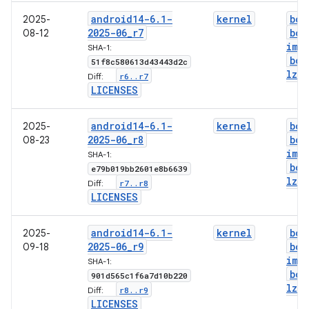
android14-6
.
1-
kernel
boo
2025-
2025-06
_
r7
boo
08-12
img
SHA-1:
boo
51f8c580613d43443d2c
lz4
.
r6
.
.
r7
Diff:
LICENSES
android14-6
.
1-
kernel
boo
2025-
2025-06
_
r8
boo
08-23
img
SHA-1:
boo
e79b019bb2601e8b6639
lz4
.
r7
.
.
r8
Diff:
LICENSES
android14-6
.
1-
kernel
boo
2025-
2025-06
_
r9
boo
09-18
img
SHA-1:
boo
901d565c1f6a7d10b220
lz4
.
r8
.
.
r9
Diff:
LICENSES