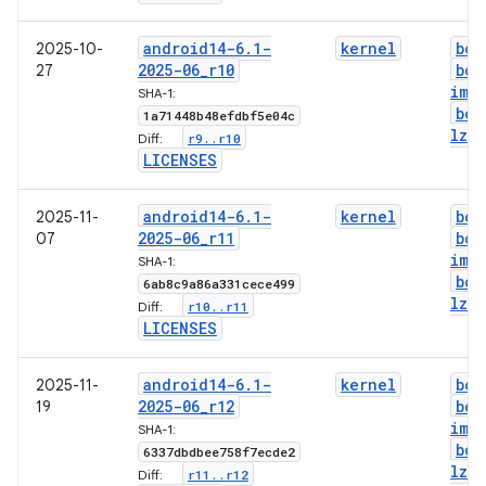
android14-6
.
1-
kernel
boo
2025-10-
2025-06
_
r10
boo
27
img
SHA-1:
boo
1a71448b48efdbf5e04c
lz4
.
r9
.
.
r10
Diff:
LICENSES
android14-6
.
1-
kernel
boo
2025-11-
2025-06
_
r11
boo
07
img
SHA-1:
boo
6ab8c9a86a331cece499
lz4
.
r10
.
.
r11
Diff:
LICENSES
android14-6
.
1-
kernel
boo
2025-11-
2025-06
_
r12
boo
19
img
SHA-1:
boo
6337dbdbee758f7ecde2
lz4
.
r11
.
.
r12
Diff: