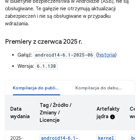
w Biuletynie bezpieczeństwa w Androidzie (ASB), nie są
obsługiwane. Te gałęzie nie otrzymują aktualizacji
zabezpieczeń i nie są obsługiwane w przypadku
wdrażania.
Premiery z czerwca 2025 r
.
Gałąź:
android14-6.1-2025-06
(
historia
)
Wersja:
6.1.138
Kompilacja do publikacji
Kompilacja do debugowania
Tag / Źródło /
Data
Artefakty
Cer
Zmiany /
wydania
jądra
wers
info
Licencje
android14-6
.
1-
kernel
boo
2025-