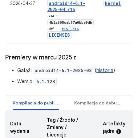
android14-6
.
1-
kernel
2026-04-27
2025-04
_
r16
SHA-1:
4b2a605cab97a0bbe9db
r15
.
.
r16
Diff:
LICENSES
Premiery w marcu 2025 r
.
Gałąź:
android14-6.1-2025-03
(
historia
)
Wersja:
6.1.128
Kompilacja do publikacji
Kompilacja do debugowania
Tag / Źródło /
Data
Artefakty
Zmiany /
wydania
jądra
w
info
Licencje