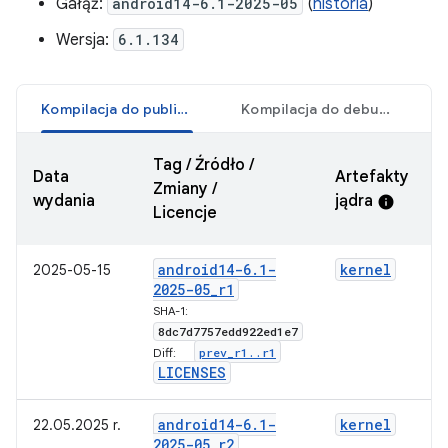
Gałąź:
android14-6.1-2025-05
(
historia
)
Wersja:
6.1.134
Kompilacja do publikacji
Kompilacja do debugowania
Tag / Źródło /
Data
Artefakty
Zmiany /
wydania
jądra
info
Licencje
android14-6
.
1-
kernel
2025-05-15
2025-05
_
r1
SHA-1:
8dc7d7757edd922ed1e7
prev
_
r1
.
.
r1
Diff:
LICENSES
android14-6
.
1-
kernel
22.05.2025 r.
2025-05
_
r2