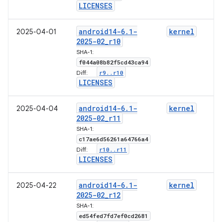
LICENSES
android14-6
.
1-
kernel
2025-04-01
2025-02
_
r10
SHA-1:
f044a08b82f5cd43ca94
r9
.
.
r10
Diff:
LICENSES
android14-6
.
1-
kernel
2025-04-04
2025-02
_
r11
SHA-1:
c17ae6d56261a64766a4
r10
.
.
r11
Diff:
LICENSES
android14-6
.
1-
kernel
2025-04-22
2025-02
_
r12
SHA-1:
ed54fed7fd7ef0cd2681