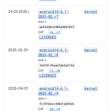
android14-6
.
1-
kernel
24.03.2025 r.
2025-02
_
r7
SHA-1:
a553430c34860400783f
r6
.
.
r7
Diff:
LICENSES
android14-6
.
1-
kernel
2025-03-29
2025-02
_
r8
SHA-1:
7d479179eabfdb2a519d
r7
.
.
r8
Diff:
LICENSES
android14-6
.
1-
kernel
2025-04-01
2025-02
_
r9
SHA-1:
fc741bbcc438d1a2b9e6
r8
.
.
r9
Diff: