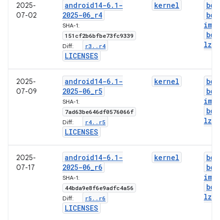
android14-6
.
1-
kernel
boo
2025-
2025-06
_
r4
boo
07-02
img
SHA-1:
boo
151cf2b6bfbe73fc9339
lz4
.
r3
.
.
r4
Diff:
LICENSES
android14-6
.
1-
kernel
boo
2025-
2025-06
_
r5
boo
07-09
img
SHA-1:
boo
7ad63be646df0576066f
lz4
.
r4
.
.
r5
Diff:
LICENSES
android14-6
.
1-
kernel
boo
2025-
2025-06
_
r6
boo
07-17
img
SHA-1:
boo
44bda9e8f6e9adfc4a56
lz4
.
r5
.
.
r6
Diff:
LICENSES