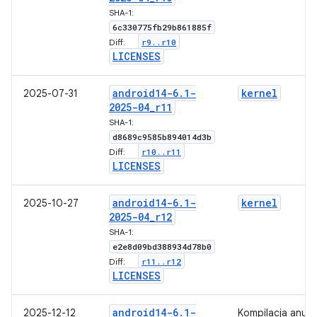
SHA-1:
6c330775fb29b861885f
r9
.
.
r10
Diff:
LICENSES
android14-6
.
1-
kernel
2025-07-31
2025-04
_
r11
SHA-1:
d8689c9585b894014d3b
r10
.
.
r11
Diff:
LICENSES
android14-6
.
1-
kernel
2025-10-27
2025-04
_
r12
SHA-1:
e2e8d09bd388934d78b0
r11
.
.
r12
Diff:
LICENSES
android14-6
.
1-
2025-12-12
Kompilacja anul