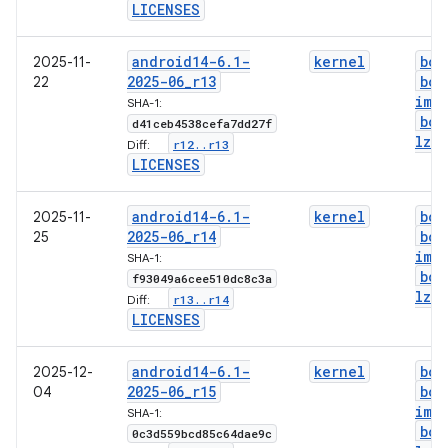
LICENSES
android14-6
.
1-
kernel
boo
2025-11-
2025-06
_
r13
boo
22
img
SHA-1:
boo
d41ceb4538cefa7dd27f
lz4
.
r12
.
.
r13
Diff:
LICENSES
android14-6
.
1-
kernel
boo
2025-11-
2025-06
_
r14
boo
25
img
SHA-1:
boo
f93049a6cee510dc8c3a
lz4
.
r13
.
.
r14
Diff:
LICENSES
android14-6
.
1-
kernel
boo
2025-12-
2025-06
_
r15
boo
04
img
SHA-1:
boo
0c3d559bcd85c64dae9c