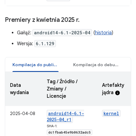
Premiery z kwietnia 2025 r
.
Gałąź:
android14-6.1-2025-04
(
historia
)
Wersja:
6.1.129
Kompilacja do publikacji
Kompilacja do debugowania
Tag / Źródło /
Data
Artefakty
Zmiany /
wydania
jądra
info
Licencje
android14-6
.
1-
kernel
2025-04-08
2025-04
_
r1
SHA-1:
dc1fbab45e9b0632adc5