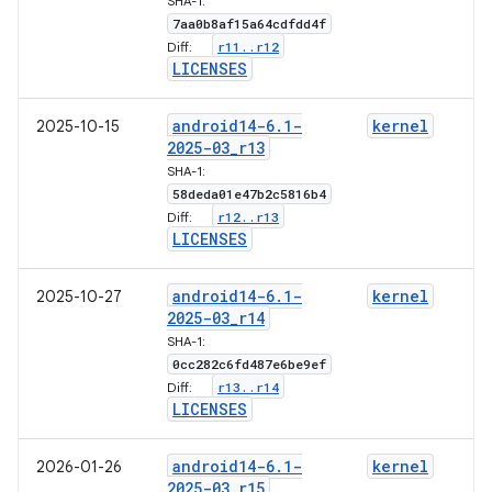
SHA-1:
7aa0b8af15a64cdfdd4f
r11
.
.
r12
Diff:
LICENSES
android14-6
.
1-
kernel
2025-10-15
2025-03
_
r13
SHA-1:
58deda01e47b2c5816b4
r12
.
.
r13
Diff:
LICENSES
android14-6
.
1-
kernel
2025-10-27
2025-03
_
r14
SHA-1:
0cc282c6fd487e6be9ef
r13
.
.
r14
Diff:
LICENSES
android14-6
.
1-
kernel
2026-01-26
2025-03
_
r15