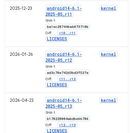
android14-6
.
1-
kernel
2025-12-23
2025-05
_
r11
SHA-1:
ba1ec287446a6073710b
r10
.
.
r11
Diff:
LICENSES
android14-6
.
1-
kernel
2026-01-26
2025-05
_
r12
SHA-1:
ad3c70e742d3bd3f537e
r11
.
.
r12
Diff:
LICENSES
android14-6
.
1-
kernel
2026-04-23
2025-05
_
r13
SHA-1:
b170228004abdbe66786
r12
.
.
r13
Diff:
LICENSES