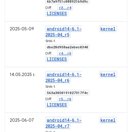
6b7a9f51c088921b9d9c
r3
.
.
r4
Diff:
LICENSES
android14-6
.
1-
kernel
2025-05-09
2025-04
_
r5
SHA-1:
dbe28d958aa2ebec0340
r4
.
.
r5
Diff:
LICENSES
android14-6
.
1-
kernel
14.05.2025 r.
2025-04
_
r6
SHA-1:
563a3050191027317f4c
r5
.
.
r6
Diff:
LICENSES
android14-6
.
1-
kernel
2025-06-07
2025-04
_
r7