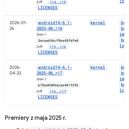
lz4
.
r14
.
.
r15
Diff:
LICENSES
android14-6
.
1-
kernel
boo
2026-01-
2025-06
_
r16
boo
26
img
SHA-1:
boo
2ecae636cf9be43fdfe0
lz4
.
r15
.
.
r16
Diff:
LICENSES
android14-6
.
1-
kernel
boo
2026-
2025-06
_
r17
boo
04-23
img
SHA-1:
boo
b736d0489dcde491f3fb
lz4
.
r16
.
.
r17
Diff:
LICENSES
Premiery z maja 2025 r
.