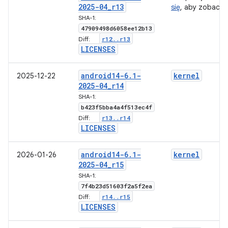
2025-04
_
r13
się
, aby zobaczy
SHA-1:
47909498d6058ee12b13
r12
.
.
r13
Diff:
LICENSES
android14-6
.
1-
kernel
2025-12-22
2025-04
_
r14
SHA-1:
b423f5bba4a4f513ec4f
r13
.
.
r14
Diff:
LICENSES
android14-6
.
1-
kernel
2026-01-26
2025-04
_
r15
SHA-1:
7f4b23d51603f2a5f2ea
r14
.
.
r15
Diff:
LICENSES