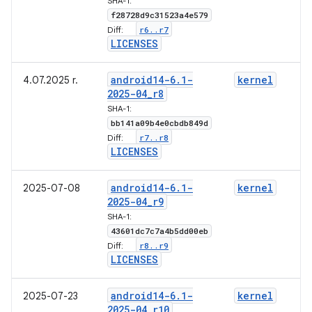
SHA-1:
f28728d9c31523a4e579
r6
.
.
r7
Diff:
LICENSES
android14-6
.
1-
kernel
4.07.2025 r.
2025-04
_
r8
SHA-1:
bb141a09b4e0cbdb849d
r7
.
.
r8
Diff:
LICENSES
android14-6
.
1-
kernel
2025-07-08
2025-04
_
r9
SHA-1:
43601dc7c7a4b5dd00eb
r8
.
.
r9
Diff:
LICENSES
android14-6
.
1-
kernel
2025-07-23
2025-04
_
r10