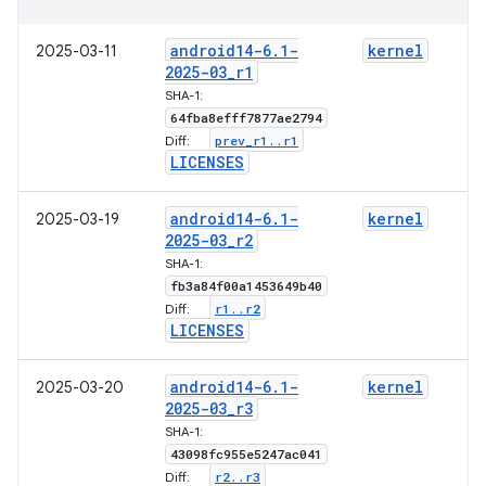
android14-6
.
1-
kernel
2025-03-11
2025-03
_
r1
SHA-1:
64fba8efff7877ae2794
prev
_
r1
.
.
r1
Diff:
LICENSES
android14-6
.
1-
kernel
2025-03-19
2025-03
_
r2
SHA-1:
fb3a84f00a1453649b40
r1
.
.
r2
Diff:
LICENSES
android14-6
.
1-
kernel
2025-03-20
2025-03
_
r3
SHA-1:
43098fc955e5247ac041
r2
.
.
r3
Diff: