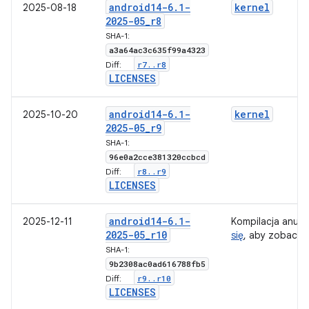
android14-6
.
1-
kernel
2025-08-18
2025-05
_
r8
SHA-1:
a3a64ac3c635f99a4323
r7
.
.
r8
Diff:
LICENSES
android14-6
.
1-
kernel
2025-10-20
2025-05
_
r9
SHA-1:
96e0a2cce381320ccbcd
r8
.
.
r9
Diff:
LICENSES
android14-6
.
1-
2025-12-11
Kompilacja anul
2025-05
_
r10
się
, aby zobaczy
SHA-1:
9b2308ac0ad616788fb5
r9
.
.
r10
Diff:
LICENSES