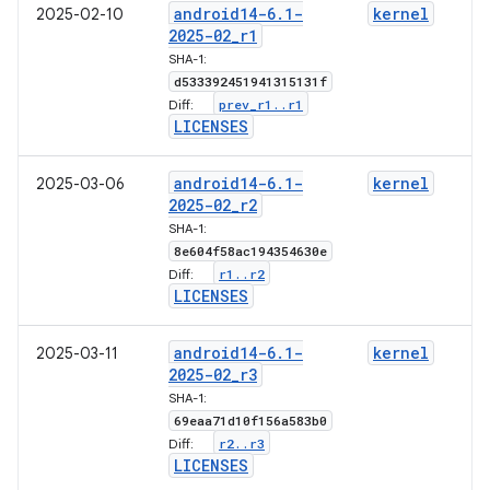
android14-6
.
1-
kernel
2025-02-10
2025-02
_
r1
SHA-1:
d533392451941315131f
prev
_
r1
.
.
r1
Diff:
LICENSES
android14-6
.
1-
kernel
2025-03-06
2025-02
_
r2
SHA-1:
8e604f58ac194354630e
r1
.
.
r2
Diff:
LICENSES
android14-6
.
1-
kernel
2025-03-11
2025-02
_
r3
SHA-1:
69eaa71d10f156a583b0
r2
.
.
r3
Diff:
LICENSES