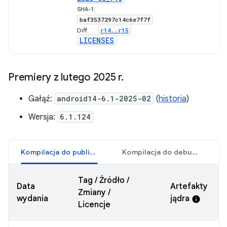
SHA-1:
baf3537297c14c6e7f7f
r14
.
.
r15
Diff:
LICENSES
Premiery z lutego 2025 r
.
Gałąź:
android14-6.1-2025-02
(
historia
)
Wersja:
6.1.124
Kompilacja do publikacji
Kompilacja do debugowania
Tag / Źródło /
Data
Artefakty
Zmiany /
wydania
jądra
info
Licencje