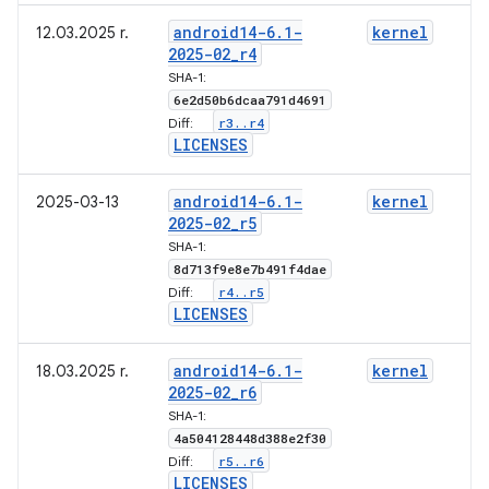
android14-6
.
1-
kernel
12.03.2025 r.
2025-02
_
r4
SHA-1:
6e2d50b6dcaa791d4691
r3
.
.
r4
Diff:
LICENSES
android14-6
.
1-
kernel
2025-03-13
2025-02
_
r5
SHA-1:
8d713f9e8e7b491f4dae
r4
.
.
r5
Diff:
LICENSES
android14-6
.
1-
kernel
18.03.2025 r.
2025-02
_
r6
SHA-1:
4a504128448d388e2f30
r5
.
.
r6
Diff:
LICENSES