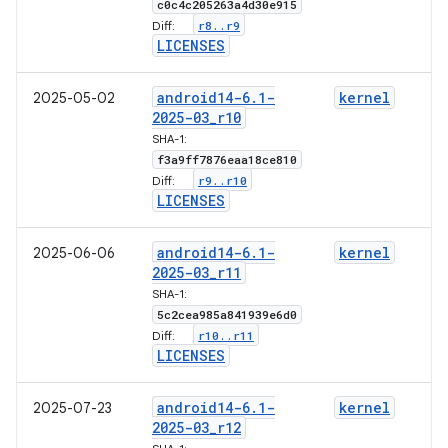
c0c4c205263a4d30e915
r8
.
.
r9
Diff:
LICENSES
android14-6
.
1-
kernel
2025-05-02
2025-03
_
r10
SHA-1:
f3a9ff7876eaa18ce810
r9
.
.
r10
Diff:
LICENSES
android14-6
.
1-
kernel
2025-06-06
2025-03
_
r11
SHA-1:
5c2cea985a841939e6d0
r10
.
.
r11
Diff:
LICENSES
android14-6
.
1-
kernel
2025-07-23
2025-03
_
r12