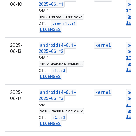
2025-06
_
r1
boo
06-10
img
SHA-1:
boo
098619d7de5518919c2c
lz4
.
prev
_
r1
.
.
r1
Diff:
LICENSES
android14-6
.
1-
kernel
boo
2025-
2025-06
_
r2
boo
06-13
img
SHA-1:
boo
109284bd58d43e846b05
lz4
.
r1
.
.
r2
Diff:
LICENSES
android14-6
.
1-
kernel
boo
2025-
2025-06
_
r3
boo
06-17
img
SHA-1:
boo
9e1897ac08f6c271c762
lz4
.
r2
.
.
r3
Diff:
LICENSES