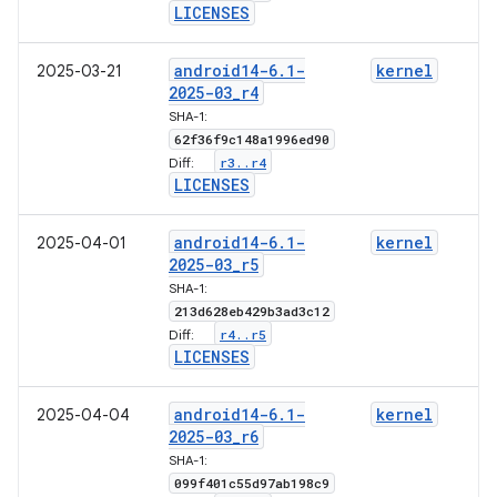
LICENSES
android14-6
.
1-
kernel
2025-03-21
2025-03
_
r4
SHA-1:
62f36f9c148a1996ed90
r3
.
.
r4
Diff:
LICENSES
android14-6
.
1-
kernel
2025-04-01
2025-03
_
r5
SHA-1:
213d628eb429b3ad3c12
r4
.
.
r5
Diff:
LICENSES
android14-6
.
1-
kernel
2025-04-04
2025-03
_
r6
SHA-1:
099f401c55d97ab198c9