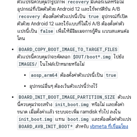
ตัวแปรนี้ควบคุมว่ารูปภาพ
recovery
มีเคอร์เนลหรือไม่
อุปกรณ์ที่เปิดตัวด้วย Android 12 และใช้พาร์ติชัน A/B
recovery
ต้องตั้งค่าตัวแปรนี้เป็น
true
อุปกรณ์ที่เปิด
ตัวด้วย Android 12 และใช้แบบที่ไม่ใช่ A/B ต้องตั้งค่าตัว
แปรนี้เป็น
false
เพื่อให้มีอิมเมจการกู้คืน แบบสแตนด์อ
โลน
BOARD_COPY_BOOT_IMAGE_TO_TARGET_FILES
ตัวแปรนี้ควบคุมว่าจะคัดลอก
$OUT/boot*.img
ไปยัง
IMAGES/
ในไฟล์เป้าหมายหรือไม่
aosp_arm64
ต้องตั้งค่าตัวแปรนี้เป็น
true
อุปกรณ์อื่นๆ ต้องเว้นตัวแปรนี้ว่างไว้
BOARD_INIT_BOOT_IMAGE_PARTITION_SIZE
ตัวแปร
นี้ควบคุมว่าจะสร้าง
init_boot.img
หรือไม่ และตั้งค่า
ขนาด เมื่อตั้งค่าแล้ว ระบบจะเพิ่ม ramdisk ทั่วไป ลงใน
init_boot.img
แทน
boot.img
และต้องตั้งค่าตัวแปร
BOARD_AVB_INIT_BOOT*
สำหรับ
vbmeta ที่เชื่อมโยง