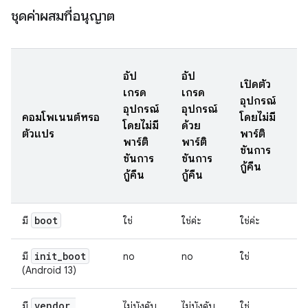
ชุดค่าผสมที่อนุญาต
อัป
อัป
เปิดตัว
เป
เกรด
เกรด
อุปกรณ์
อ
อุปกรณ์
อุปกรณ์
คอมโพเนนต์หรือ
โดยไม่มี
ที
โดยไม่มี
ด้วย
ตัวแปร
พาร์ติ
ติ
พาร์ติ
พาร์ติ
ชันการ
กา
ชันการ
ชันการ
กู้คืน
ค
กู้คืน
กู้คืน
boot
มี
ใช่
ใช่ค่ะ
ใช่ค่ะ
ใช
init
_
boot
มี
no
no
ใช่
ใช
(Android 13)
vendor
_
มี
ไม่บังคับ
ไม่บังคับ
ใช่
ใช