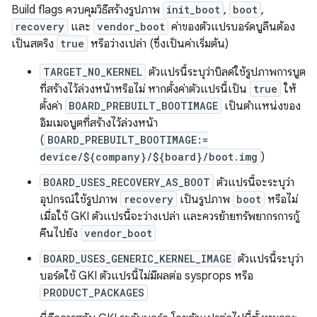
Build flags ควบคุมวิธีสร้างรูปภาพ
init_boot
,
boot
,
recovery
และ
vendor_boot
ค่าของตัวแปรบอร์ดบูลีนต้อง
เป็นสตริง
true
หรือว่างเปล่า (ซึ่งเป็นค่าเริ่มต้น)
TARGET_NO_KERNEL
ตัวแปรนี้ระบุว่าบิลด์ใช้รูปภาพการบูต
ที่สร้างไว้ล่วงหน้าหรือไม่ หากตั้งค่าตัวแปรนี้เป็น
true
ให้
ตั้งค่า
BOARD_PREBUILT_BOOTIMAGE
เป็นตำแหน่งของ
อิมเมจบูตที่สร้างไว้ล่วงหน้า
(
BOARD_PREBUILT_BOOTIMAGE:=
device/${company}/${board}/boot.img
)
BOARD_USES_RECOVERY_AS_BOOT
ตัวแปรนี้จะระบุว่า
อุปกรณ์ใช้รูปภาพ
recovery
เป็นรูปภาพ
boot
หรือไม่
เมื่อใช้ GKI ตัวแปรนี้จะว่างเปล่า และควรย้ายทรัพยากรการกู้
คืนไปยัง
vendor_boot
BOARD_USES_GENERIC_KERNEL_IMAGE
ตัวแปรนี้ระบุว่า
บอร์ดใช้ GKI ตัวแปรนี้ไม่มีผลต่อ sysprops หรือ
PRODUCT_PACKAGES