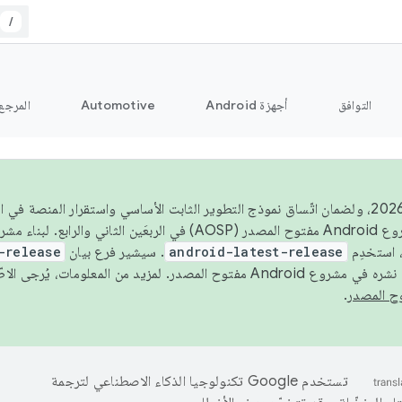
/
التوافق
أجهزة Android
Automotive
المرجع
اعتبارًا من عام 2026، ولضمان اتّساق نموذج التطوير الثابت الأساسي واستقرار المنصة
 استخدِم
android-latest-release
. سيشير فرع بيان
-release
ح المصدر. لمزيد من المعلومات، يُرجى الاطّلاع على
.
تستخدم Google تكنولوجيا الذكاء الاصطناعي لترجمة