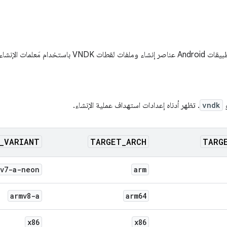
لإنشاء وأوامر الإنشاء التالية.
و
vndk
. تظهر أدناه إعدادات استهداف عملية الإنشاء.
_
VARIANT
TARGET
_
ARCH
TARG
mv7-a-neon
arm
armv8-a
arm64
x86
x86