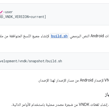
-user
RD_VNDK_VERSION=current]
لبرمجي
build.sh
از
در محلية باستخدام الأوامر التالية.