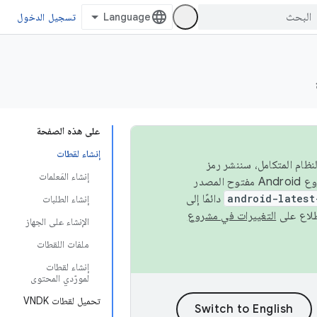
تسجيل الدخول
على هذه الصفحة
إنشاء لقطات
 في النظام المتكامل، سننشر رمز
إنشاء المَعلمات
المصدر في مشروع Android مفتوح المصدر (AOSP) في الربعَين الثاني والرابع. لبناء مشروع Android مفتوح المصدر
android-latest
دائمًا إلى
إنشاء الطلبات
التغييرات في مشروع
الإنشاء على الجهاز
ملفات اللقطات
إنشاء لقطات
لمورّدي المحتوى
تحميل لقطات VNDK