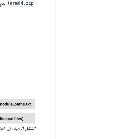
arm64.zip
) الذي يتضم
الشكل 1.
بنية دليل لقطة VNDK (م