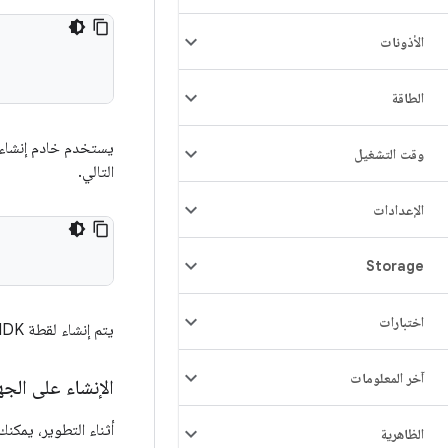
الأذونات
الطاقة
يستخدم خادم إنشاءات Android النص ا
وقت التشغيل
التالي.
الإعدادات
Storage
اختبارات
يتم إنشاء لقطة VNDK لإصدار Android من مسار الإصدار لهذا الإصدار.
آخر المعلومات
الإنشاء على الجه
أثناء التطوير، يمكنك إنشاء لقطات VNDK من شجرة مص
الظاهرية