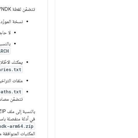
تتضمّن لقطة VNDK الملفات التالية.
نسخة المورّد من مكتبتَي ore
لا حاجة إلى مكتبات DK
بالنسبة إ
ARCH
يمكنك الاطّلاع على قائمة مكتبات 
ries.txt
ملفات التراخ
paths.txt
تتضمّن مصادر ت
بالنسبة إلى ملف ZIP للقطة VNDK،
في أدلة منفصلة باس
ndk-arm64.zip
المكتبات المتوافقة مع الإص