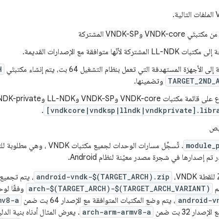
VNDK-c وVNDK-SP المشتركة
LL-N المشتركة لأنّها متوافقة مع الإصدارات القديمة.
لى الأجهزة المستهدفة التي تعمل بنظام التشغيل 64 بت، يتم إنشاء مكتبتَي
H
TARGET_2ND_
وتضمينها.
VNDK-core وVNDK-SP وLL-NDK وVNDK-private على الرابط
.
[vndkcore|vndksp|llndk|vndkprivate].libra
يص
module_
م إصدارها في شجرة مصدر معيّنة لنظام Android.
android-vndk-$(TARGET_ARCH).zip
م
arch-$(TARGET_ARCH)-$(TARGET_ARCH_VARIANT)
وفقًا لوحدة ABI. على سبيل المثال،
android-v
، يتم وضع المكتبات المتوافقة مع الإصدار 64 بت ضمن
mv8-a
دار 32 بت ضمن
arch-arm-armv8-a
. يعرض المثال أدناه بنية الدليل ل