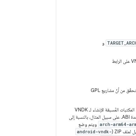
TARGET_ARC
و
. تُسجِّل مسارات الوحدات لجميع مكتبات VNDK ، وهي مطلوبة للتحقّق من أنّ مشاريع GPL
، يتم تجميع المكتبات المُسبقة الإنشاء لـ VNDK
 بالنسبة إلى
arch-arm64-ar
ويتم وضع
ملف ZIP (
android-vndk-