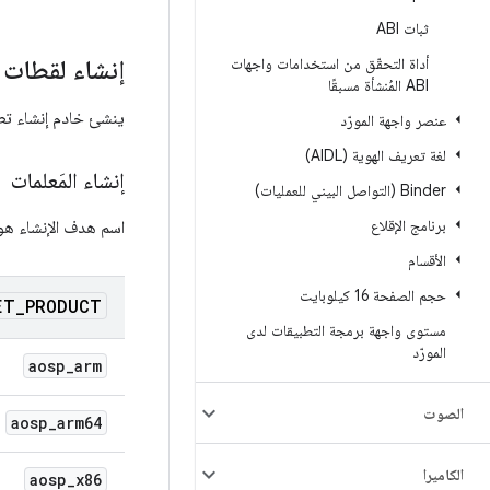
ثبات ABI
أداة التحقّق من استخدامات واجهات
إنشاء لقطات
ABI المُنشأة مسبقًا
ينشئ خادم إنشاء تطبيقات Android عناصر إنشاء وملفات لقطات VNDK باستخدام مَعلمات ا
عنصر واجهة المورّد
لغة تعريف الهوية (AIDL)
إنشاء المَعلمات
‫Binder (التواصل البيني للعمليات)
برنامج الإقلاع
اسم هدف الإنشاء ه
الأقسام
حجم الصفحة 16 كيلوبايت
ET
_
PRODUCT
مستوى واجهة برمجة التطبيقات لدى
المورّد
aosp
_
arm
الصوت
aosp
_
arm64
الكاميرا
aosp
_
x86