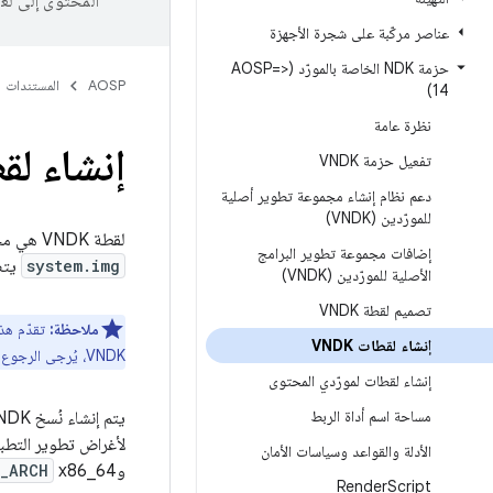
المحتوى إلى لغ
عناصر مركّبة على شجرة الأجهزة
حزمة NDK الخاصة بالمورّد (<=AOSP
AOSP
المستندات
14)
نظرة عامة
إنشاء لقطا
تفعيل حزمة VNDK
دعم نظام إنشاء مجموعة تطوير أصلية
للمورّدين (VNDK)
لقطة VNDK هي مجموعة من مكتبتَي VNDK-core وVNDK-SP لإصدار Android. يمكنك ترقية قسم النظام فقط إذا كان
إضافات مجموعة تطوير البرامج
system.img
يتضمّن لقط
الأصلية للمورّدين (VNDK)
تصميم لقطة VNDK
ملاحظة:
إنشاء لقطات VNDK
VNDK، يُرجى الرجوع إلى
إنشاء لقطات لمورّدي المحتوى
مساحة اسم أداة الربط
يتم إنشاء نُسخ VNDK الرسمية تلقائيًا على خادم إنشاء Android ويتم تسجيلها في
الأدلة والقواعد وسياسات الأمان
وx86_64
_ARCH
Render
Script