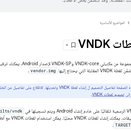
تك المفضّلة، وقد تتضمّن بعض الأخطاء.
المواضيع الأساسية
ت VNDK
ة VNDK المقابلة التي يحتاج إليها
vendor.img
.
تقدّم هذه الصفحة تفاصيل التصميم ل إنشاء لقطة VNDK وتعديلها. لل
تصميم لقطات VNDK
.
ilts/vndk
.
TARGET