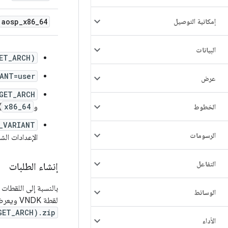
إمكانية التوصيل
64
_
x86
_
aosp
البيانات
ET_ARCH)
ANT=user
عرض
GET_ARCH
و
x86_64
.
الخطوط
_VARIANT
الرسومات
الإعدادات الشا
التفاعل
إنشاء الطلبات
بالنسبة إلى اللقطات الرسمية، يتضمّن الإصدا
الوسائط
لقطة VNDK ويعرضها على
GET_ARCH).zip
الأداء