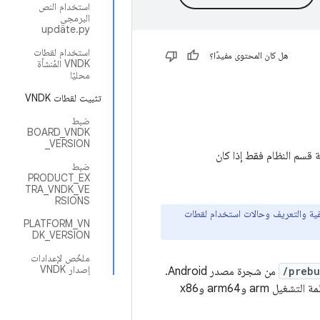
استخدام النص
البرمجي
update.py
استخدام لقطات
هل كان المحتوى مفيدًا؟
VNDK المُنشأة
محليًا
تثبيت لقطات VNDK
ضبط
BOARD_VNDK
_VERSION
ضبط
PRODUCT_EX
TRA_VNDK_VE
RSIONS
اطّلاع على تفاصيل عن الخلفية والتعريف وحالات استخدام لقطات
PLATFORM_VN
DK_VERSION
ملخّص لإعدادات
إصدار VNDK
/prebu
من شجرة مصدر Android.
لأغراض تطوير التطبيقات، يمكنك إنشاء لقطات VNDK محليًا. يمكن استخدام لقطات VNDK مع أنظمة التشغيل arm وarm64 وx86