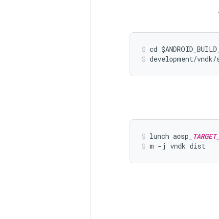
cd $ANDROID_BUILD
development/vndk/
lunch aosp_
TARGET
m -j vndk dist