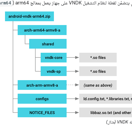
ّن لقطة لنظام التشغيل VNDK على جهاز يعمل بمعالج arm64 (
arm64
ثال)