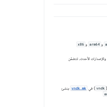
و
arm64
و
x86
النسبة إلى الإصدار 28 من الإصدارات العلنية (Android 9) والإصدارات الأحدث، تتضمّن
vndk
) في
vndk.mk
ينشئ
a