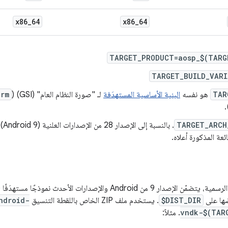
x86
_
64
x86
_
64
TARGET_PRODUCT=aosp_$(TARG
TARGET_BUILD_VARI
TAR
هو نفسه
البنية الأساسية المستهدَفة
لـ "صورة النظام العام" (GSI) (
arm
)
TARGET_ARCH
. ب
ئعة المذكورة أعلاه.
ر 9 من Android والإصدارات الأحدث نموذجًا مستهدَفًا (
$DIST_DIR
. يستخدم ملف ZIP الخاص باللقطة التنسيق
ndroid-
vndk-$(TAR
. مثلاً: