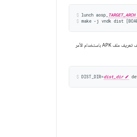
lunch aosp_
TARGET_ARCH
make -j vndk dist [BOA
لإنشاء جميع النُسخ المتوافقة من ملف تعريف ملف APK باستخدام الأمر
DIST_DIR=
dist_dir