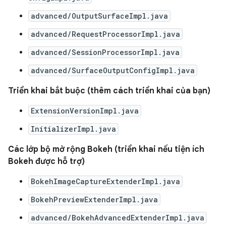
advanced/OutputSurfaceImpl.java
advanced/RequestProcessorImpl.java
advanced/SessionProcessorImpl.java
advanced/SurfaceOutputConfigImpl.java
Triển khai bắt buộc (thêm cách triển khai của bạn)
ExtensionVersionImpl.java
InitializerImpl.java
Các lớp bộ mở rộng Bokeh (triển khai nếu tiện ích
Bokeh được hỗ trợ)
BokehImageCaptureExtenderImpl.java
BokehPreviewExtenderImpl.java
advanced/BokehAdvancedExtenderImpl.java