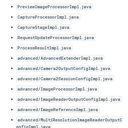
PreviewImageProcessorImpl.java
CaptureProcessorImpl.java
CaptureStageImpl.java
RequestUpdateProcessorImpl.java
ProcessResultImpl.java
advanced/AdvancedExtenderImpl.java
advanced/Camera2OutputConfigImpl.java
advanced/Camera2SessionConfigImpl.java
advanced/ImageProcessorImpl.java
advanced/ImageReaderOutputConfigImpl.java
advanced/ImageReferenceImpl.java
advanced/MultiResolutionImageReaderOutputC
onfigImpl.java