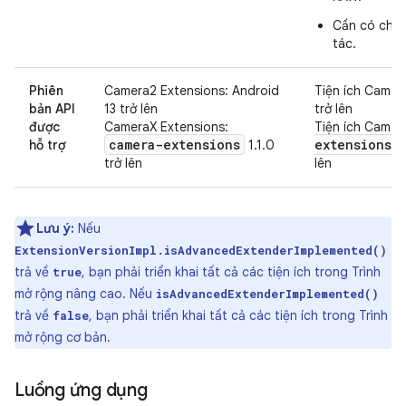
Cần có chuỗ
tác.
Phiên
Camera2 Extensions: Android
Tiện ích Camer
bản API
13 trở lên
trở lên
được
CameraX Extensions:
Tiện ích Camer
camera-extensions
extensions
hỗ trợ
1.1.0
1
trở lên
lên
Lưu ý:
Nếu
ExtensionVersionImpl.isAdvancedExtenderImplemented()
trả về
, bạn phải triển khai tất cả các tiện ích trong Trình
true
mở rộng nâng cao. Nếu
isAdvancedExtenderImplemented()
trả về
, bạn phải triển khai tất cả các tiện ích trong Trình
false
mở rộng cơ bản.
Luồng ứng dụng