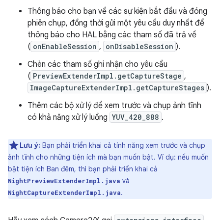
Thông báo cho bạn về các sự kiện bắt đầu và đóng
phiên chụp, đồng thời gửi một yêu cầu duy nhất để
thông báo cho HAL bằng các tham số đã trả về
(
onEnableSession
,
onDisableSession
).
Chèn các tham số ghi nhận cho yêu cầu
(
PreviewExtenderImpl.getCaptureStage
,
ImageCaptureExtenderImpl.getCaptureStages
).
Thêm các bộ xử lý để xem trước và chụp ảnh tĩnh
có khả năng xử lý luồng
YUV_420_888
.
Lưu ý:
Bạn phải triển khai cả tính năng xem trước và chụp
ảnh tĩnh cho những tiện ích mà bạn muốn bật. Ví dụ: nếu muốn
bật tiện ích Ban đêm, thì bạn phải triển khai cả
và
NightPreviewExtenderImpl.java
.
NightCaptureExtenderImpl.java