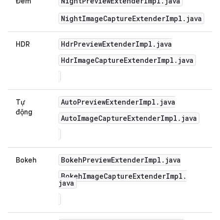
Night
Preview
Extender
Impl
.
java
Đêm
NightImageCaptureExtenderImpl.java
Hdr
Preview
Extender
Impl
.
java
HDR
Hdr
Image
Capture
Extender
Impl
.
java
Auto
Preview
Extender
Impl
.
java
Tự
động
Auto
Image
Capture
Extender
Impl
.
java
Bokeh
Preview
Extender
Impl
.
java
Bokeh
Bokeh
Image
Capture
Extender
Impl
.
java