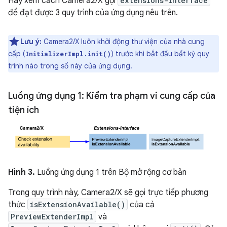
Hãy xem cách Camera2/X gọi
extensions-interface
để đạt được 3 quy trình của ứng dụng nêu trên.
Lưu ý:
Camera2/X luôn khởi động thư viện của nhà cung
cấp (
) trước khi bắt đầu bất kỳ quy
InitializerImpl.init()
trình nào trong số này của ứng dụng.
Luồng ứng dụng 1: Kiểm tra phạm vi cung cấp của
tiện ích
Hình 3.
Luồng ứng dụng 1 trên Bộ mở rộng cơ bản
Trong quy trình này, Camera2/X sẽ gọi trực tiếp phương
thức
isExtensionAvailable()
của cả
PreviewExtenderImpl
và