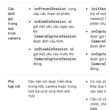
onPresetSession
initSess
Các
cung
lệnh
cấp các tham số phiên.
trả về một c
gọi
camera2 tuỳ
onEnableSession
sẽ
trong
phiên chụp.
gửi một yêu cầu ngay sau
quy
onCaptur
khi
trình
CameraCaptureSession
được gọi nga
camera
CameraCa
được định cấu hình.
được định cấ
onDisableSession
sẽ
onCaptur
gửi một yêu cầu trước khi
CameraCaptureSession
được gọi trư
CameraCa
đóng.
đóng.
Phù
Các tiện ích được triển khai
Có các phươ
hợp với
trong HAL camera hoặc trong
khai dựa tr
một bộ xử lý xử lý hình ảnh
các tiện ích.
YUV.
Cần có cấu 
chỉnh, chẳn
RAW.