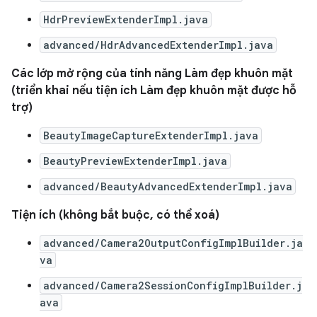
HdrPreviewExtenderImpl.java
advanced/HdrAdvancedExtenderImpl.java
Các lớp mở rộng của tính năng Làm đẹp khuôn mặt
(triển khai nếu tiện ích Làm đẹp khuôn mặt được hỗ
trợ)
BeautyImageCaptureExtenderImpl.java
BeautyPreviewExtenderImpl.java
advanced/BeautyAdvancedExtenderImpl.java
Tiện ích (không bắt buộc, có thể xoá)
advanced/Camera2OutputConfigImplBuilder.ja
va
advanced/Camera2SessionConfigImplBuilder.j
ava