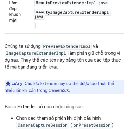
Beauty
Preview
Extender
Impl
.
java
Làm
đẹp
Beauty
Image
Capture
Extender
Impl
.
khuôn
java
mặt
Chúng ta sử dụng
PreviewExtenderImpl
và
ImageCaptureExtenderImpl
làm phần giữ chỗ trong ví
dụ sau. Thay thế các tên này bằng tên của các tệp thực
tế mà bạn đang triển khai.
Lưu ý:
Các lớp Extender này có thể được tạo thực thể
nhiều lần khi cần trong Camera2/X.
Basic Extender có các chức năng sau:
Chèn các tham số phiên khi định cấu hình
CameraCaptureSession
(
onPresetSession
).