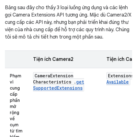
Bảng sau đây cho thấy 3 loại luồng ứng dụng và các lệnh
gọi Camera Extensions API tương ứng. Mặc dù Camera2/X
cung cấp các API này, nhưng bạn phải triển khai đúng thư
viện của nhà cung cấp để hỗ trợ các quy trình này. Chúng
tôi sẽ mô tả chi tiết hơn trong một phần sau.
Tiện ích Camera2
Tiện ích Cam
Camera
Extension
Extensions
M
Phạm
Characteristics
.
get
Available
vi
Supported
Extensions
cung
cấp
phần
mở
rộng
về
cụm
từ tìm
kiếm