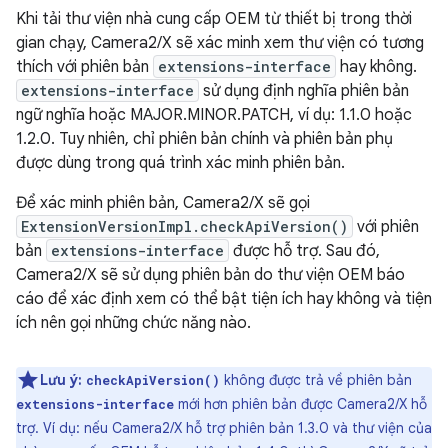
Khi tải thư viện nhà cung cấp OEM từ thiết bị trong thời
gian chạy, Camera2/X sẽ xác minh xem thư viện có tương
thích với phiên bản
extensions-interface
hay không.
extensions-interface
sử dụng định nghĩa phiên bản
ngữ nghĩa hoặc MAJOR.MINOR.PATCH, ví dụ: 1.1.0 hoặc
1.2.0. Tuy nhiên, chỉ phiên bản chính và phiên bản phụ
được dùng trong quá trình xác minh phiên bản.
Để xác minh phiên bản, Camera2/X sẽ gọi
ExtensionVersionImpl.checkApiVersion()
với phiên
bản
extensions-interface
được hỗ trợ. Sau đó,
Camera2/X sẽ sử dụng phiên bản do thư viện OEM báo
cáo để xác định xem có thể bật tiện ích hay không và tiện
ích nên gọi những chức năng nào.
Lưu ý:
không được trả về phiên bản
checkApiVersion()
mới hơn phiên bản được Camera2/X hỗ
extensions-interface
trợ. Ví dụ: nếu Camera2/X hỗ trợ phiên bản 1.3.0 và thư viện của