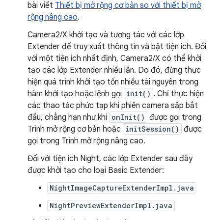
bài viết
Thiết bị mở rộng cơ bản so với thiết bị mở
rộng nâng cao
.
Camera2/X khởi tạo và tương tác với các lớp
Extender để truy xuất thông tin và bật tiện ích. Đối
với một tiện ích nhất định, Camera2/X có thể khởi
tạo các lớp Extender nhiều lần. Do đó, đừng thực
hiện quá trình khởi tạo tốn nhiều tài nguyên trong
hàm khởi tạo hoặc lệnh gọi
init()
. Chỉ thực hiện
các thao tác phức tạp khi phiên camera sắp bắt
đầu, chẳng hạn như khi
onInit()
được gọi trong
Trình mở rộng cơ bản hoặc
initSession()
được
gọi trong Trình mở rộng nâng cao.
Đối với tiện ích Night, các lớp Extender sau đây
được khởi tạo cho loại Basic Extender:
NightImageCaptureExtenderImpl.java
NightPreviewExtenderImpl.java