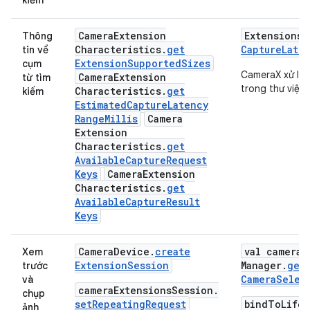
Camera
Extension
Extensions
M
Thông
Characteristics
.
get
Capture
Late
tin về
Extension
Supported
Sizes
cụm
CameraX xử lý 
Camera
Extension
từ tìm
trong thư viện.
Characteristics
.
get
kiếm
Estimated
Capture
Latency
Range
Millis
Camera
Extension
Characteristics
.
get
Available
Capture
Request
Keys
Camera
Extension
Characteristics
.
get
Available
Capture
Result
Keys
Camera
Device
.
create
val camera
S
Xem
Extension
Session
Manager
.
get
trước
Camera
Selec
và
cameraExtensionsSession.
chụp
setRepeatingRequest
bindToLifec
ảnh