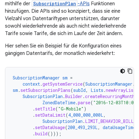
mithilfe der
SubscriptionPlan
-APIs
Funktionen
hinzufügen. Die APIs sind so konzipiert, dass sie eine
Vielzahl von Datentariftypen unterstützen, darunter
sowohl wiederkehrende als auch nicht wiederkehrende
Tarife sowie Tarife, die sich im Laufe der Zeit ändern.
Hier sehen Sie ein Beispiel für die Konfiguration eines
gängigen Datentarifs, der monatlich wiederkehrt:
SubscriptionManager
sm
=
context
.
getSystemService
(
SubscriptionManager
.
c
sm
.
setSubscriptionPlans
(
subId
,
Lists
.
newArrayList
(
SubscriptionPlan
.
Builder
.
createRecurringMonthl
ZonedDateTime
.
parse
(
"2016-12-03T10:00
.
setTitle
(
"G-Mobile"
)
.
setDataLimit
(
4_000_000_000L
,
SubscriptionPlan
.
LIMIT_BEHAVIOR_BILLED
.
setDataUsage
(
200_493_293L
,
dataUsageTimes
.
build
()));