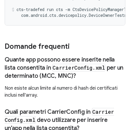
cts-tradefed run cts -m CtsDevicePolicyManagerTes
    com.android.cts.devicepolicy.DeviceOwnerTest#t
Domande frequenti
Quante app possono essere inserite nella
lista consentita in
Carrier
Config
.
xml
per un
determinato (MCC
,
MNC)?
Non esiste alcun limite al numero di hash dei certificati
inclusi nell'array.
Quali parametri Carrier
Config in
Carrier
Config
.
xml
devo utilizzare per inserire
un'app nella lista consentita?