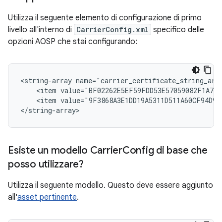
Utilizza il seguente elemento di configurazione di primo
livello all'interno di
CarrierConfig.xml
specifico delle
opzioni AOSP che stai configurando:
<string-array name="carrier_certificate_string_arra
    <item value="BF02262E5EF59FDD53E57059082F1A791
    <item value="9F3868A3E1DD19A5311D511A60CF94D975
</string-array>
Esiste un modello Carrier
Config di base che
posso utilizzare?
Utilizza il seguente modello. Questo deve essere aggiunto
all'
asset pertinente
.