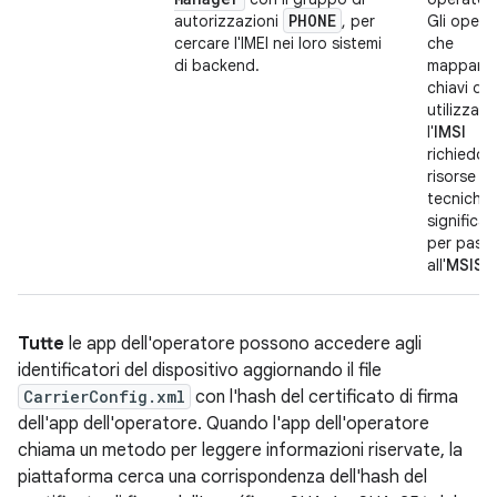
PHONE
autorizzazioni
, per
Gli opera
cercare l'IMEI nei loro sistemi
che
di backend.
mappano 
chiavi di 
utilizzan
l'
IMSI
richiedon
risorse
tecniche
significat
per pass
all'
MSISD
Tutte
le app dell'operatore possono accedere agli
identificatori del dispositivo aggiornando il file
CarrierConfig.xml
con l'hash del certificato di firma
dell'app dell'operatore. Quando l'app dell'operatore
chiama un metodo per leggere informazioni riservate, la
piattaforma cerca una corrispondenza dell'hash del