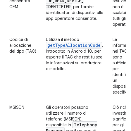
OP
_
READ
_
DEVICE
_
consentita
soluzione
IDENTIFIER
OEM
per fornire
non è
identificatori di dispositivi alle
scalabile
app operatore consentite.
tutti gli
operatori
Codice di
Utilizza il metodo
Le
getTypeAllocationCode
allocazione
,
informazi
del tipo (TAC)
introdotto in Android 10, per
nel TAC 
esporre il TAC che restituisce
sono
le informazioni su produttore
sufficient
e modello.
per
identifica
un
dispositi
specifico
MSISDN
Gli operatori possono
Ciò richi
utilizzare il numero di
investime
telefono (MSISDN),
significati
Telephony
disponibile in
per gli
Manager
con il gruppo di
operatori