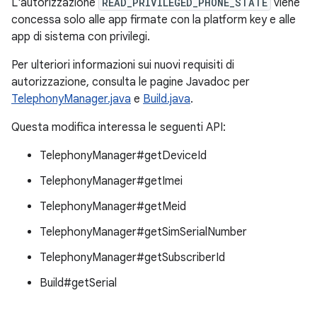
L'autorizzazione
READ_PRIVILEGED_PHONE_STATE
viene
concessa solo alle app firmate con la platform key e alle
app di sistema con privilegi.
Per ulteriori informazioni sui nuovi requisiti di
autorizzazione, consulta le pagine Javadoc per
TelephonyManager.java
e
Build.java
.
Questa modifica interessa le seguenti API:
TelephonyManager#getDeviceId
TelephonyManager#getImei
TelephonyManager#getMeid
TelephonyManager#getSimSerialNumber
TelephonyManager#getSubscriberId
Build#getSerial