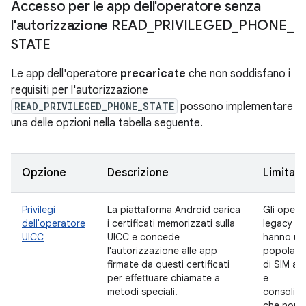
Accesso per le app dell'operatore senza
l'autorizzazione READ
_
PRIVILEGED
_
PHONE
_
STATE
Le app dell'operatore
precaricate
che non soddisfano i
requisiti per l'autorizzazione
READ_PRIVILEGED_PHONE_STATE
possono implementare
una delle opzioni nella tabella seguente.
Opzione
Descrizione
Limitazi
Privilegi
La piattaforma Android carica
Gli opera
dell'operatore
i certificati memorizzati sulla
legacy
UICC
UICC e concede
hanno un
l'autorizzazione alle app
popolazi
firmate da questi certificati
di SIM am
per effettuare chiamate a
e
metodi speciali.
consolida
che non 