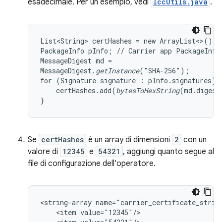
esadecimale. Per un esempio, vedi
IccUtils.java
.
List<String> certHashes = new ArrayList<>();

PackageInfo pInfo; // Carrier app PackageInfo

MessageDigest md =

MessageDigest.
getInstance
("SHA-256");

for (Signature signature : pInfo.signatures) {
    certHashes.add(
bytesToHexString
(md.digest
}
Se
certHashes
è un array di dimensioni
2
con un
valore di
12345
e
54321
, aggiungi quanto segue al
file di configurazione dell'operatore.
<string-array name="carrier_certificate_string
    <item value="12345"/>
