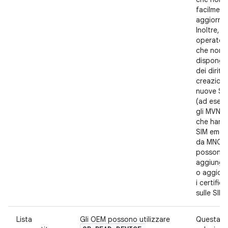
facilment
aggiornab
Inoltre, gl
operatori
che non
dispong
dei diritti 
creazione
nuove SI
(ad esem
gli MVNO
che hann
SIM emes
da MNO) 
possono
aggiunge
o aggior
i certifica
sulle SIM.
Lista
Gli OEM possono utilizzare
Questa