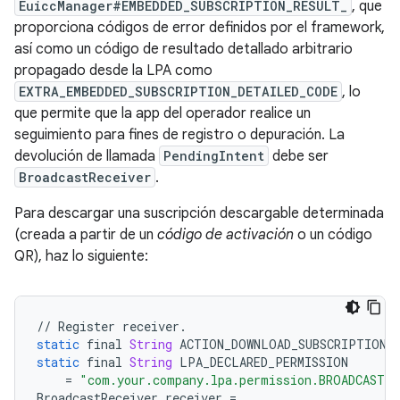
EuiccManager#EMBEDDED_SUBSCRIPTION_RESULT_
, que
proporciona códigos de error definidos por el framework,
así como un código de resultado detallado arbitrario
propagado desde la LPA como
EXTRA_EMBEDDED_SUBSCRIPTION_DETAILED_CODE
, lo
que permite que la app del operador realice un
seguimiento para fines de registro o depuración. La
devolución de llamada
PendingIntent
debe ser
BroadcastReceiver
.
Para descargar una suscripción descargable determinada
(creada a partir de un
código de activación
o un código
QR), haz lo siguiente:
//
Register
receiver
.
static
final
String
ACTION_DOWNLOAD_SUBSCRIPTION
static
final
String
LPA_DECLARED_PERMISSION
=
"com.your.company.lpa.permission.BROADCAST"
BroadcastReceiver
receiver
=