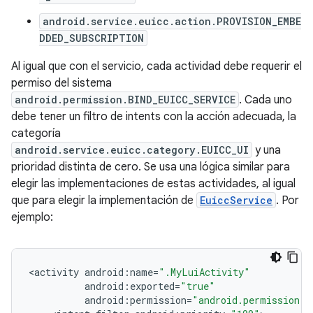
android.service.euicc.action.PROVISION_EMBE
DDED_SUBSCRIPTION
Al igual que con el servicio, cada actividad debe requerir el
permiso del sistema
android.permission.BIND_EUICC_SERVICE
. Cada uno
debe tener un filtro de intents con la acción adecuada, la
categoría
android.service.euicc.category.EUICC_UI
y una
prioridad distinta de cero. Se usa una lógica similar para
elegir las implementaciones de estas actividades, al igual
que para elegir la implementación de
EuiccService
. Por
ejemplo:
<
activity
android
:
name
=
".MyLuiActivity"
android
:
exported
=
"true"
android
:
permission
=
"android.permission.B