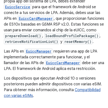
propia app del sistema de LPA, debes extender
EuiccService
para que el framework de Android se
conecte a tus servicios de LPA. Además, debes usar las
APIs en
EuiccCardManager
, que proporcionan funciones
de ES10x basadas en GSMA RSP v2.0. Estas funciones se
usan para enviar comandos al chip de la eUICC, como
prepareDownload()
,
loadBoundProfilePackage()
,
retrieveNotificationList()
y
resetMemory()
.
Las APIs en
EuiccManager
requieren una app de LPA
implementada correctamente para funcionar, y el
llamador de las APIs de
EuiccCardManager
debe ser una
LPA. El framework de Android aplica esta restricción.
Los dispositivos que ejecutan Android 10 o versiones
posteriores pueden admitir dispositivos con varias eSIM.
Para obtener más información, consulta
Compatibilidad
con varias eSIMs
.