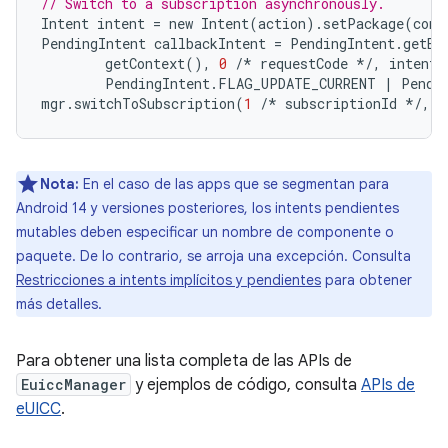
// Switch to a subscription asynchronously.
Intent
intent
=
new
Intent
(
action
).
setPackage
(
cont
PendingIntent
callbackIntent
=
PendingIntent
.
getBr
getContext
(),
0
/*
requestCode
*/
,
intent
,
PendingIntent
.
FLAG_UPDATE_CURRENT
|
Pendi
mgr
.
switchToSubscription
(
1
/*
subscriptionId
*/
,
c
Nota:
En el caso de las apps que se segmentan para
Android 14 y versiones posteriores, los intents pendientes
mutables deben especificar un nombre de componente o
paquete. De lo contrario, se arroja una excepción. Consulta
Restricciones a intents implícitos y pendientes
para obtener
más detalles.
Para obtener una lista completa de las APIs de
EuiccManager
y ejemplos de código, consulta
APIs de
eUICC
.