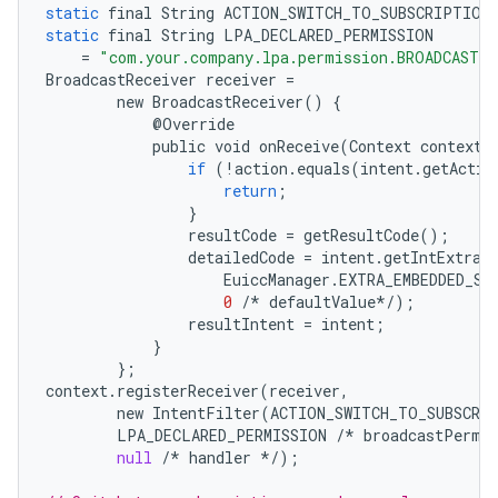
static
final
String
ACTION_SWITCH_TO_SUBSCRIPTION
static
final
String
LPA_DECLARED_PERMISSION
=
"com.your.company.lpa.permission.BROADCAST"
BroadcastReceiver
receiver
=
new
BroadcastReceiver
()
{
@
Override
public
void
onReceive
(
Context
context
,
if
(
!
action
.
equals
(
intent
.
getActio
return
;
}
resultCode
=
getResultCode
();
detailedCode
=
intent
.
getIntExtra
(
EuiccManager
.
EXTRA_EMBEDDED_SU
0
/*
defaultValue
*/
);
resultIntent
=
intent
;
}
};
context
.
registerReceiver
(
receiver
,
new
IntentFilter
(
ACTION_SWITCH_TO_SUBSCRI
LPA_DECLARED_PERMISSION
/*
broadcastPermi
null
/*
handler
*/
);