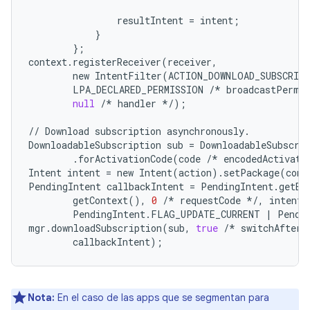
resultIntent
=
intent
;
}
};
context
.
registerReceiver
(
receiver
,
new
IntentFilter
(
ACTION_DOWNLOAD_SUBSCRIP
LPA_DECLARED_PERMISSION
/*
broadcastPermi
null
/*
handler
*/
);
//
Download
subscription
asynchronously
.
DownloadableSubscription
sub
=
DownloadableSubscri
.
forActivationCode
(
code
/*
encodedActivati
Intent
intent
=
new
Intent
(
action
)
.
setPackage
(
cont
PendingIntent
callbackIntent
=
PendingIntent
.
getBr
getContext
(),
0
/*
requestCode
*/
,
intent
,
PendingIntent
.
FLAG_UPDATE_CURRENT
|
Pendi
mgr
.
downloadSubscription
(
sub
,
true
/*
switchAfterD
callbackIntent
);
Nota:
En el caso de las apps que se segmentan para