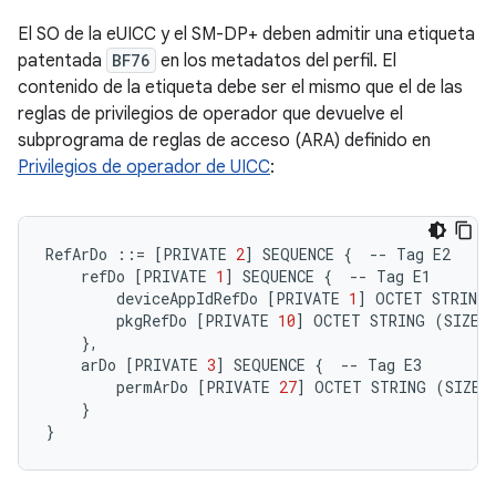
El SO de la eUICC y el SM-DP+ deben admitir una etiqueta
patentada
BF76
en los metadatos del perfil. El
contenido de la etiqueta debe ser el mismo que el de las
reglas de privilegios de operador que devuelve el
subprograma de reglas de acceso (ARA) definido en
Privilegios de operador de UICC
:
RefArDo
::=
[
PRIVATE
2
]
SEQUENCE
{
--
Tag
E2
refDo
[
PRIVATE
1
]
SEQUENCE
{
--
Tag
E1
deviceAppIdRefDo
[
PRIVATE
1
]
OCTET
STRING
pkgRefDo
[
PRIVATE
10
]
OCTET
STRING
(
SIZE
(
}
,
arDo
[
PRIVATE
3
]
SEQUENCE
{
--
Tag
E3
permArDo
[
PRIVATE
27
]
OCTET
STRING
(
SIZE
(
}
}