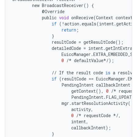
new
BroadcastReceiver
()
{
@
Override
public
void
onReceive
(
Context
context
,
if
(
!
action
.
equals
(
intent
.
getActio
return
;
}
resultCode
=
getResultCode
();
detailedCode
=
intent
.
getIntExtra
(
EuiccManager
.
EXTRA_EMBEDDED_SU
0
/*
defaultValue
*/
);
//
If
the
result
code
is
a
resolva
if
(
resultCode
==
EuiccManager
.
EMB
PendingIntent
callbackIntent
=
getContext
(),
0
/*
request
PendingIntent
.
FLAG_UPDATE_
mgr
.
startResolutionActivity
(
activity
,
0
/*
requestCode
*/
,
intent
,
callbackIntent
);
}