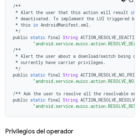
/**
*
Alert
the
user
that
this
action
will
result
in
*
deactivated
.
To
implement
the
LUI
triggered
by
*
this
in
AndroidManifest
.
xml
.
*/
public
static
final
String
ACTION_RESOLVE_DEACTIVA
"android.service.euicc.action.RESOLVE_DEAC
/**
*
Alert
the
user
about
a
download
/
switch
being
do
*
currently
have
carrier
privileges
.
*/
public
static
final
String
ACTION_RESOLVE_NO_PRIVI
"android.service.euicc.action.RESOLVE_NO_P
/**
Ask
the
user
to
resolve
all
the
resolvable
err
public
static
final
String
ACTION_RESOLVE_RESOLVAB
"android.service.euicc.action.RESOLVE_RESO
Privilegios del operador