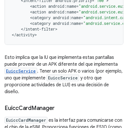
<
intent
-
filter
android
:
priority
=
"100"
<
action
android
:
name
=
"android.service.euic
<
action
android
:
name
=
"android.service.euic
<
category
android
:
name
=
"android.intent.cat
<
category
android
:
name
=
"android.service.eu
<
/
intent
-
filter
>

<
/
activity
Esto implica que la IU que implementa estas pantallas
puede provenir de un APK diferente del que implementa
EuiccService
. Tener un solo APK o varios (por ejemplo,
uno que implemente
EuiccService
y otro que
proporcione actividades de LUI) es una decisión de
diseño.
Euicc
Card
Manager
EuiccCardManager
es la interfaz para comunicarse con
el chip de la eSIM. Proporciona funciones de ES10 (como