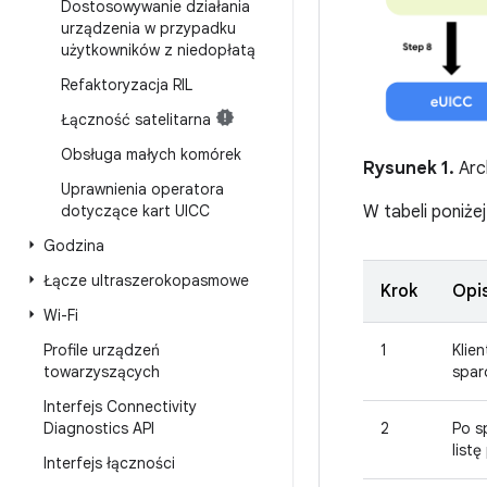
Dostosowywanie działania
urządzenia w przypadku
użytkowników z niedopłatą
Refaktoryzacja RIL
Łączność satelitarna
Obsługa małych komórek
Rysunek 1.
Arch
Uprawnienia operatora
dotyczące kart UICC
W tabeli poniże
Godzina
Łącze ultraszerokopasmowe
Krok
Opi
Wi-Fi
Profile urządzeń
1
Klie
towarzyszących
spar
Interfejs Connectivity
Diagnostics API
2
Po s
listę
Interfejs łączności