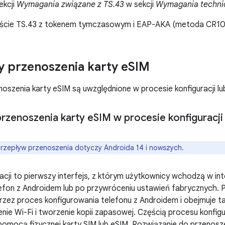
ekcji
Wymagania związane z TS.43
w sekcji
Wymagania techni
ście TS.43 z tokenem tymczasowym i EAP-AKA (metoda CR10
 przenoszenia karty e
SIM
oszenia karty eSIM są uwzględnione w procesie konfiguracji lu
rzenoszenia karty e
SIM w procesie konfiguracji
rzepływ przenoszenia dotyczy Androida 14 i nowszych.
acji to pierwszy interfejs, z którym użytkownicy wchodzą w int
efon z Androidem lub po przywróceniu ustawień fabrycznych. P
zez proces konfigurowania telefonu z Androidem i obejmuje ta
ie Wi-Fi i tworzenie kopii zapasowej. Częścią procesu konfigura
omocą fizycznej karty SIM lub eSIM. Rozwiązanie do przenosz