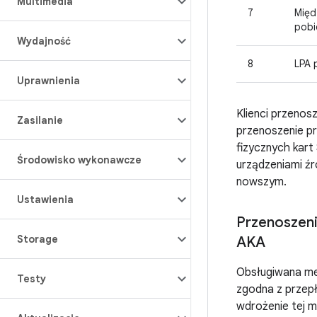
Multimedia
7
Międ
pobi
Wydajność
8
LPA 
Uprawnienia
Klienci przenos
Zasilanie
przenoszenie pr
fizycznych kart
Środowisko wykonawcze
urządzeniami ź
nowszym.
Ustawienia
Przenoszeni
Storage
AKA
Obsługiwana me
Testy
zgodna z przepł
wdrożenie tej m