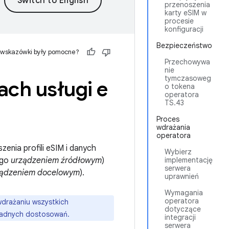
przenoszenia
karty eSIM w
procesie
konfiguracji
Bezpieczeństwo
 wskazówki były pomocne?
Przechowywa
nie
tymczasoweg
ach usługi e
o tokena
operatora
TS.43
Proces
wdrażania
operatora
enia profili eSIM i danych
Wybierz
ego
urządzeniem źródłowym
)
implementację
serwera
ządzeniem docelowym
).
uprawnień
Wymagania
operatora
drażaniu wszystkich
dotyczące
żadnych dostosowań.
integracji
serwera