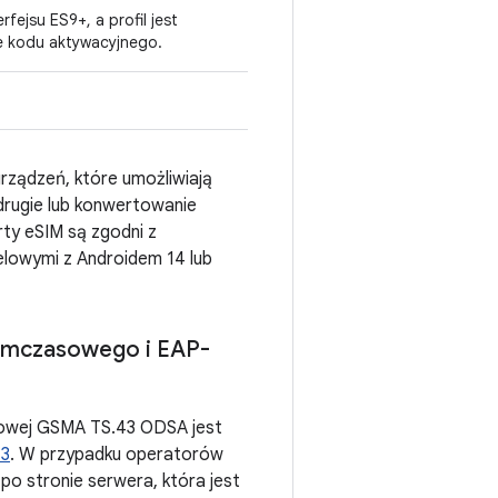
ejsu ES9+, a profil jest
e kodu aktywacyjnego.
rządzeń, które umożliwiają
 drugie lub konwertowanie
rty eSIM są zgodni z
lowymi z Androidem 14 lub
ymczasowego i EAP-
wowej GSMA TS.43 ODSA jest
43
. W przypadku operatorów
o stronie serwera, która jest