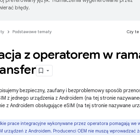
wój preferowany język. Tłumaczenia wygenerowane przez
ierać błędy.
ty
Podstawowe tematy
Czy te
acja z operatorem w ram
ransfer
opisujemy bezpieczny, zaufany i bezproblemowy sposób przenosz
 SIM z jednego urządzenia z Androidem (na tej stronie nazywan
nie z Androidem obsługujące eSIM (na tej stronie nazywane
ur
kie prace integracyjne wykonywane przez operatora pomagają we w
 urządzeń z Androidem. Producenci OEM nie muszą wprowadzać 