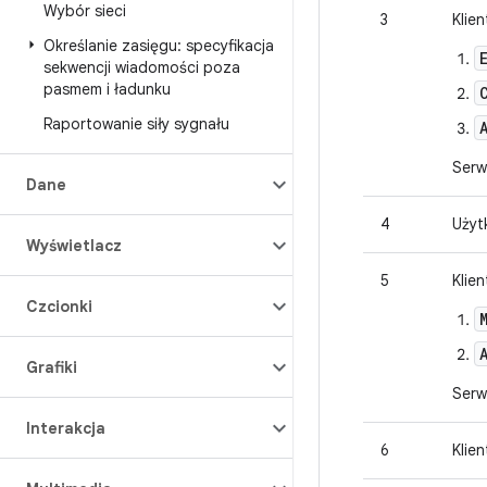
Wybór sieci
3
Klie
Określanie zasięgu: specyfikacja
sekwencji wiadomości poza
pasmem i ładunku
Raportowanie siły sygnału
Serw
Dane
4
Użyt
Wyświetlacz
5
Klie
Czcionki
Grafiki
Serw
Interakcja
6
Klie