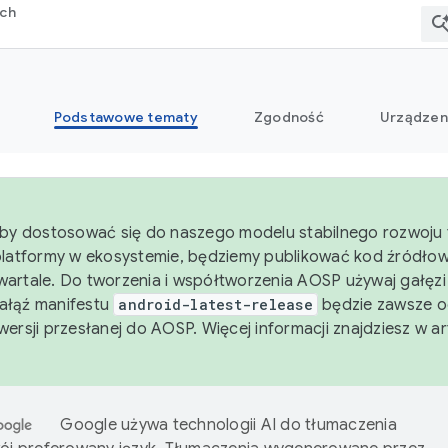
rch
Podstawowe tematy
Zgodność
Urządzen
aby dostosować się do naszego modelu stabilnego rozwoju 
platformy w ekosystemie, będziemy publikować kod źródło
artale. Do tworzenia i współtworzenia AOSP używaj gałęz
Gałąź manifestu
android-latest-release
będzie zawsze o
wersji przesłanej do AOSP. Więcej informacji znajdziesz w a
Google używa technologii AI do tłumaczenia