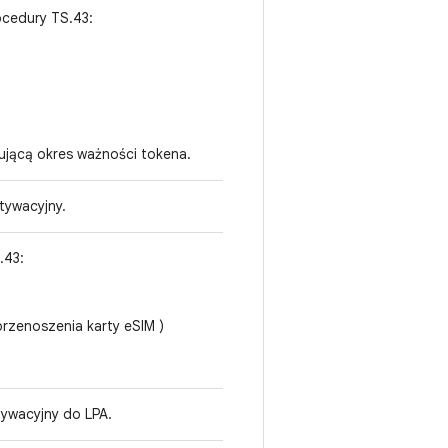
ocedury TS.43:
jącą okres ważności tokena.
tywacyjny.
.43:
rzenoszenia karty eSIM )
tywacyjny do LPA.