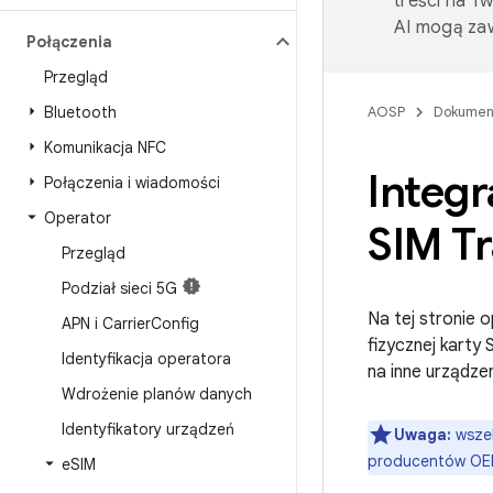
treści na T
AI mogą zaw
Połączenia
Przegląd
Bluetooth
AOSP
Dokumen
Komunikacja NFC
Integr
Połączenia i wiadomości
Operator
SIM T
Przegląd
Podział sieci 5G
Na tej stronie 
APN i Carrier
Config
fizycznej karty
Identyfikacja operatora
na inne urządze
Wdrożenie planów danych
Identyfikatory urządzeń
Uwaga:
wszel
producentów OEM
e
SIM