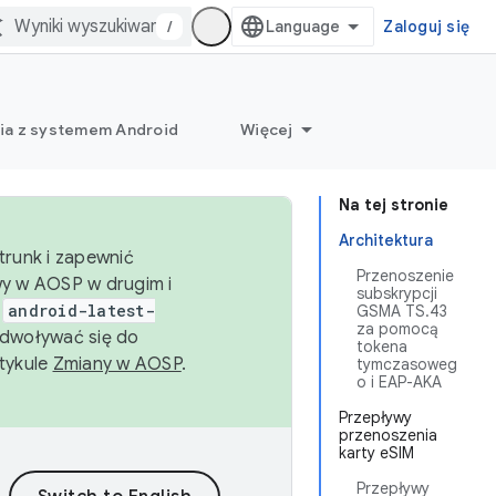
/
Zaloguj się
ia z systemem Android
Więcej
Na tej stronie
Architektura
trunk i zapewnić
Przenoszenie
wy w AOSP w drugim i
subskrypcji
i
android-latest-
GSMA TS.43
za pomocą
dwoływać się do
tokena
rtykule
Zmiany w AOSP
.
tymczasoweg
o i EAP-AKA
Przepływy
przenoszenia
karty eSIM
Przepływy