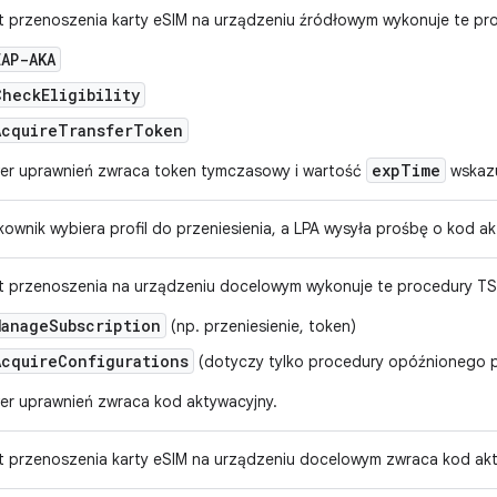
nt przenoszenia karty eSIM na urządzeniu źródłowym wykonuje te pr
EAP-AKA
CheckEligibility
AcquireTransferToken
expTime
er uprawnień zwraca token tymczasowy i wartość
wskazu
kownik wybiera profil do przeniesienia, a LPA wysyła prośbę o kod ak
nt przenoszenia na urządzeniu docelowym wykonuje te procedury TS
ManageSubscription
(np. przeniesienie, token)
AcquireConfigurations
(dotyczy tylko procedury opóźnionego p
er uprawnień zwraca kod aktywacyjny.
nt przenoszenia karty eSIM na urządzeniu docelowym zwraca kod ak