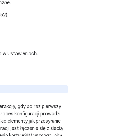
czne
.
52).
b w Ustawieniach.
erakcję, gdy po raz pierwszy
roces konfiguracji prowadzi
kie elementy jak przesyłanie
cji jest łączenie się z siecią
enia karty eSIM wymaga, aby