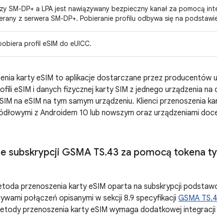
zy SM-DP+ a LPA jest nawiązywany bezpieczny kanał za pomocą interf
erany z serwera SM-DP+. Pobieranie profilu odbywa się na podstawi
pobiera profil eSIM do eUICC.
zenia karty eSIM to aplikacje dostarczane przez producentów u
ofili eSIM i danych fizycznej karty SIM z jednego urządzenia na
 SIM na eSIM na tym samym urządzeniu. Klienci przenoszenia ka
ródłowymi z Androidem 10 lub nowszym oraz urządzeniami doce
e subskrypcji GSMA TS
.
43 za pomocą tokena t
toda przenoszenia karty eSIM oparta na subskrypcji podsta
ywami połączeń opisanymi w sekcji 8.9 specyfikacji
GSMA TS.
etody przenoszenia karty eSIM wymaga dodatkowej integracji p