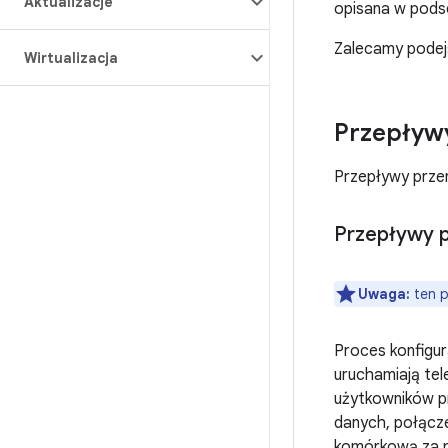
Aktualizacje
opisana w pods
Zalecamy podej
Wirtualizacja
Przepływy
Przepływy przen
Przepływy p
Uwaga:
ten p
Proces konfigur
uruchamiają tel
użytkowników pr
danych, połączen
komórkową za p