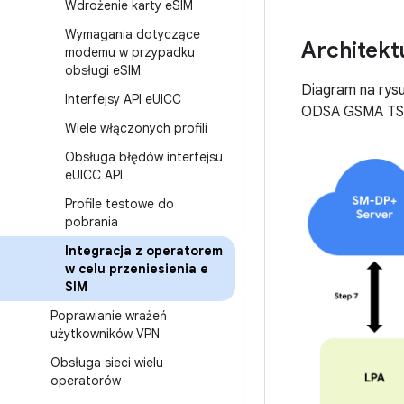
Wdrożenie karty e
SIM
Wymagania dotyczące
Architekt
modemu w przypadku
obsługi e
SIM
Diagram na rysu
Interfejsy API e
UICC
ODSA GSMA TS.
Wiele włączonych profili
Obsługa błędów interfejsu
e
UICC API
Profile testowe do
pobrania
Integracja z operatorem
w celu przeniesienia e
SIM
Poprawianie wrażeń
użytkowników VPN
Obsługa sieci wielu
operatorów