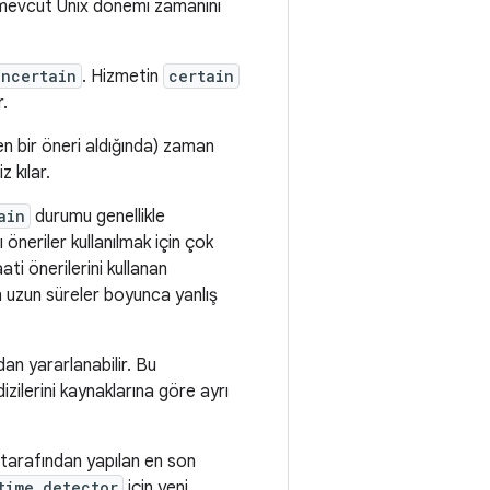
n mevcut Unix dönemi zamanını
uncertain
. Hizmetin
certain
r.
en bir öneri aldığında) zaman
 kılar.
ain
durumu genellikle
 öneriler kullanılmak için çok
ti önerilerini kullanan
 uzun süreler boyunca yanlış
an yararlanabilir. Bu
izilerini kaynaklarına göre ayrı
 tarafından yapılan en son
time_detector
için yeni