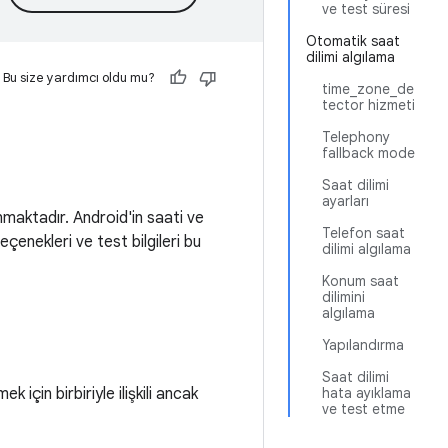
ve test süresi
Otomatik saat
dilimi algılama
Bu size yardımcı oldu mu?
time_zone_de
tector hizmeti
Telephony
fallback mode
Saat dilimi
ayarları
anmaktadır. Android'in saati ve
Telefon saat
eçenekleri ve test bilgileri bu
dilimi algılama
Konum saat
dilimini
algılama
Yapılandırma
Saat dilimi
 için birbiriyle ilişkili ancak
hata ayıklama
ve test etme