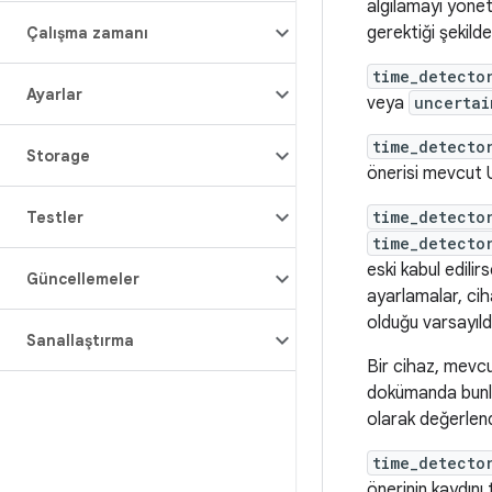
algılamayı yönet
gerektiği şekilde
Çalışma zamanı
time_detecto
Ayarlar
veya
uncertai
time_detecto
Storage
önerisi mevcut U
time_detecto
Testler
time_detecto
eski kabul edilir
Güncellemeler
ayarlamalar, cih
olduğu varsayıldı
Sanallaştırma
Bir cihaz, mevcu
dokümanda bun
olarak değerlendi
time_detecto
önerinin kaydını