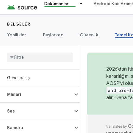
Dokümanlar
Android Kod Arama
BELGELER
Yenilikler
Başlarken
Güvenlik
Temel Ko
2026'dan iti
kararlılığı
Genel bakış
AOSP'yi olu
android-l
Mimari
alır. Daha fa
Ses
Kamera