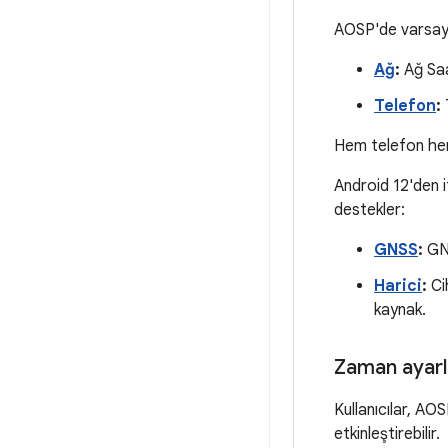
AOSP'de varsayıl
Ağ
:
Ağ Saa
Telefon
:
T
Hem telefon hem 
Android 12'den i
destekler:
GNSS
:
GNS
Harici
:
Ci
kaynak.
Zaman ayarl
Kullanıcılar, AO
etkinleştirebilir.