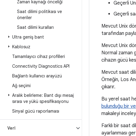
Zaman kaynağı önceliği
Geçerli U
Saat dilimi politikası ve
Geçerli saa
öneriler
Mevcut Unix döne
Saat dilimi kuralları
tarafından paylaş
Ultra geniş bant
Mevcut Unix dön
Kablosuz
Normal zaman geç
Tamamlayıcı cihaz profilleri
cihazın gücü kes
Connectivity Diagnostics API
Mevcut saat dili
Bağlantı kullanıcı arayüzü
Örneğin, Los Ang
Ağ seçimi
çıkarır.
Aralık belirleme: Bant dışı mesaj
Bu yerel saat h
sırası ve yükü spesifikasyonu
bulunduğu bir ve
Sinyal gücü raporlaması
makaleyi inceley
Farklı bir saat d
Veri
ayarlanması gere