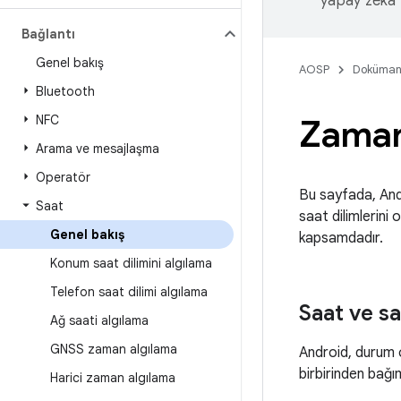
yapay zeka t
Bağlantı
Genel bakış
AOSP
Doküman
Bluetooth
NFC
Zaman
Arama ve mesajlaşma
Operatör
Bu sayfada, Andr
Saat
saat dilimlerini 
Genel bakış
kapsamdadır.
Konum saat dilimini algılama
Telefon saat dilimi algılama
Saat ve sa
Ağ saati algılama
GNSS zaman algılama
Android, durum çu
birbirinden bağı
Harici zaman algılama