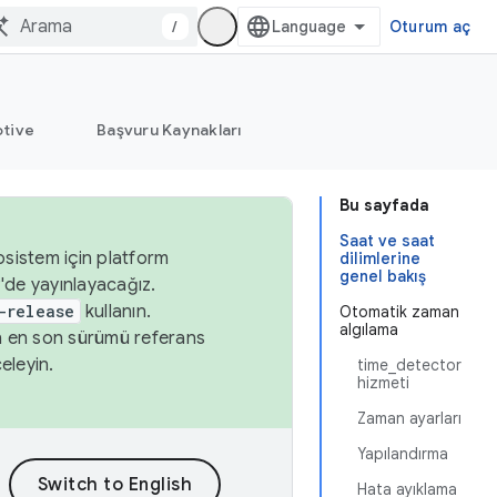
/
Oturum aç
tive
Başvuru Kaynakları
Bu sayfada
Saat ve saat
osistem için platform
dilimlerine
genel bakış
'de yayınlayacağız.
-release
kullanın.
Otomatik zaman
algılama
n en son sürümü referans
eleyin.
time_detector
hizmeti
Zaman ayarları
Yapılandırma
Hata ayıklama