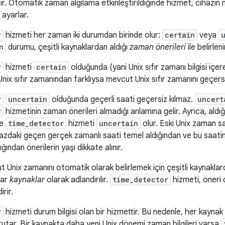
ir. Otomatik zaman algılama etkinleştirildiğinde hizmet, cihazı
 ayarlar.
r
hizmeti her zaman iki durumdan birinde olur:
certain
veya
n
durumu, çeşitli kaynaklardan aldığı
zaman önerileri
ile belirleni
r
hizmeti
certain
olduğunda (yani Unix sıfır zamanı bilgisi içer
nix sıfır zamanından farklıysa mevcut Unix sıfır zamanını geçersiz
r
uncertain
olduğunda geçerli saati geçersiz kılmaz.
uncert
r
hizmetinin zaman önerileri almadığı anlamına gelir. Ayrıca, aldığı
se
time_detector
hizmeti
uncertain
olur. Eski Unix zaman saa
azdaki geçen gerçek zamanlı saati temel aldığından ve bu saatin
ğından önerilerin yaşı dikkate alınır.
t Unix zamanını otomatik olarak belirlemek için çeşitli kaynaklard
lar
kaynaklar
olarak adlandırılır.
time_detector
hizmeti, öneri d
rir.
r
hizmeti durum bilgisi olan bir hizmettir. Bu nedenle, her kaynak
 tutar. Bir kaynakta daha yeni Unix dönemi zaman bilgileri varsa