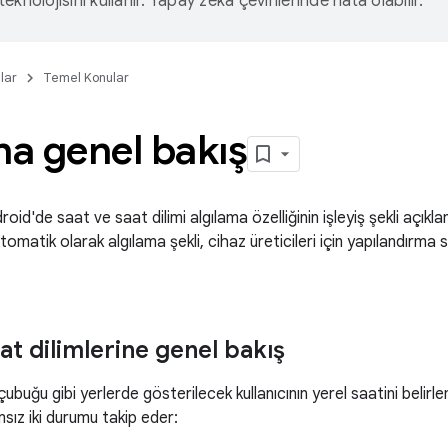
eknolojisini kullanır. Yapay zeka çevirilerinde hata olabilir.
lar
Temel Konular
a genel bakış
oid'de saat ve saat dilimi algılama özelliğinin işleyiş şekli açıkl
otomatik olarak algılama şekli, cihaz üreticileri için yapılandırma s
at dilimlerine genel bakış
buğu gibi yerlerde gösterilecek kullanıcının yerel saatini belirlemek
msız iki durumu takip eder: