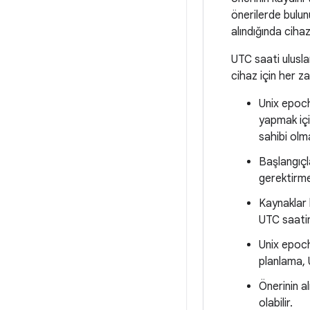
önerilerde bulun
alındığında ciha
UTC saati ulusla
cihaz için her z
Unix epoch
yapmak içi
sahibi olm
Başlangıçla
gerektirme
Kaynaklar 
UTC saatin
Unix epoch
planlama, 
Önerinin a
olabilir.