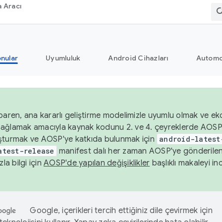
 Aracı
nular
Uyumluluk
Android Cihazları
Automo
baren, ana kararlı geliştirme modelimizle uyumlu olmak ve ek
nı sağlamak amacıyla kaynak kodunu 2. ve 4. çeyreklerde AOSP
şturmak ve AOSP'ye katkıda bulunmak için
android-latest
atest-release
manifest dalı her zaman AOSP'ye gönderile
zla bilgi için
AOSP'de yapılan değişiklikler
başlıklı makaleyi inc
Google, içerikleri tercih ettiğiniz dile çevirmek için