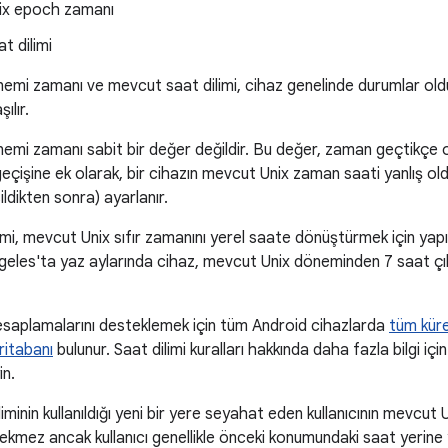
nix epoch zamanı
t dilimi
mi zamanı ve mevcut saat dilimi, cihaz genelinde durumlar olduğ
ılır.
emi zamanı sabit bir değer değildir. Bu değer, zaman geçtikçe o
işine ek olarak, bir cihazın mevcut Unix zaman saati yanlış oldu
ildikten sonra) ayarlanır.
mi, mevcut Unix sıfır zamanını yerel saate dönüştürmek için yapıl
eles'ta yaz aylarında cihaz, mevcut Unix döneminden 7 saat çıka
esaplamalarını desteklemek için tüm Android cihazlarda
tüm küres
ritabanı
bulunur. Saat dilimi kuralları hakkında daha fazla bilgi içi
in.
iliminin kullanıldığı yeni bir yere seyahat eden kullanıcının mevcu
kmez ancak kullanıcı genellikle önceki konumundaki saat yerine 