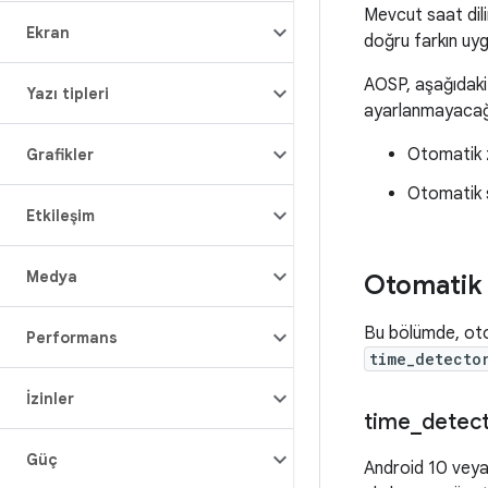
Mevcut saat dili
Ekran
doğru farkın uyg
AOSP, aşağıdaki 
Yazı tipleri
ayarlanmayacağın
Otomatik z
Grafikler
Otomatik s
Etkileşim
Medya
Otomatik 
Bu bölümde, otom
Performans
time_detecto
İzinler
time
_
detect
Güç
Android 10 veya