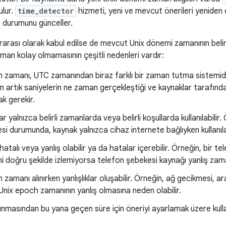
ulur.
time_detector
hizmeti, yeni ve mevcut önerileri yeniden d
z durumunu günceller.
rarası olarak kabul edilse de mevcut Unix dönemi zamanının belir
aman kolay olmamasının çeşitli nedenleri vardır:
 zamanı, UTC zamanından biraz farklı bir zaman tutma sistemidi
n artık saniyelerin ne zaman gerçekleştiği ve kaynaklar tarafından 
ak gerekir.
r yalnızca belirli zamanlarda veya belirli koşullarda kullanılabilir
si durumunda, kaynak yalnızca cihaz internete bağlıyken kullanılab
hatalı veya yanlış olabilir ya da hatalar içerebilir. Örneğin, bir 
i doğru şekilde izlemiyorsa telefon şebekesi kaynağı yanlış zaman
 zamanı alınırken yanlışlıklar oluşabilir. Örneğin, ağ gecikmesi, 
Unix epoch zamanının yanlış olmasına neden olabilir.
lınmasından bu yana geçen süre için öneriyi ayarlamak üzere kulla