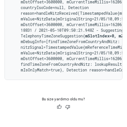
    mDstOffset=3600000, mCurrentTimeMillis=1620640
    countryIsoCode=null, Detection

    reason=handleNitzReceived(TimestampedValue{mRe
    mValue=NitzData{mOriginalString=21/05/10,09:50
    mDstOffset=3600000, mCurrentTimeMillis=1620640
    18831 / 2021-05-10T09:50:21.948Z - Suggesting t
    TelephonyTimeZoneSuggestion{
mSlotIndex=0, mZo
    mDebugInfo=[findTimeZoneFromCountryAndNitz: cou
    nitzSignal=TimestampedValue{mReferenceTimeMilli
    mValue=NitzData{mOriginalString=21/05/10,09:50
    mDstOffset=3600000, mCurrentTimeMillis=1620640
    findTimeZoneFromCountryAndNitz: lookupResult=O
    mIsOnlyMatch=true}, Detection reason=handleCou
Bu size yardımcı oldu mu?