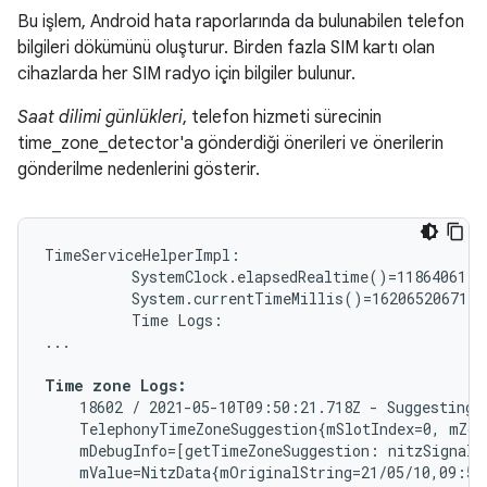
Bu işlem, Android hata raporlarında da bulunabilen telefon
bilgileri dökümünü oluşturur. Birden fazla SIM kartı olan
cihazlarda her SIM radyo için bilgiler bulunur.
Saat dilimi günlükleri
, telefon hizmeti sürecinin
time_zone_detector'a gönderdiği önerileri ve önerilerin
gönderilme nedenlerini gösterir.
TimeServiceHelperImpl:

          SystemClock.elapsedRealtime()=11864061

          System.currentTimeMillis()=1620652067178

          Time Logs:

...

Time zone Logs:
    18602 / 2021-05-10T09:50:21.718Z - Suggesting t
    TelephonyTimeZoneSuggestion{mSlotIndex=0, mZon
    mDebugInfo=[getTimeZoneSuggestion: nitzSignal=
    mValue=NitzData{mOriginalString=21/05/10,09:50