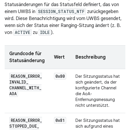
Statusänderungen für das Statusfeld definiert, das von
einem UWBS in
SESSION_STATUS_NTF
zurückgegeben
wird. Diese Benachrichtigung wird vom UWBS gesendet,
wenn sich der Status einer Ranging-Sitzung ändert (z. B.
von
ACTIVE
zu
IDLE
).
Grundcode für
Wert
Beschreibung
Statusänderung
REASON
_
ERROR
_
0x80
Der Sitzungsstatus hat
INVALID
_
sich geändert, da der
CHANNEL
_
WITH
_
konfigurierte Channel
AOA
die AoA-
Entfernungsmessung
nicht unterstützt.
REASON
_
ERROR
_
0x81
Der Sitzungsstatus hat
STOPPED
_
DUE
_
sich aufgrund eines