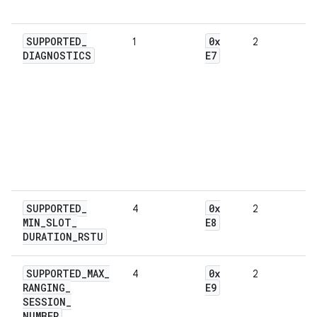
SUPPORTED
_
0x
1
2
DIAGNOSTICS
E7
SUPPORTED
_
0x
4
2
MIN
_
SLOT
_
E8
DURATION
_
RSTU
SUPPORTED
_
MAX
_
0x
4
2
RANGING
_
E9
SESSION
_
NUMBER