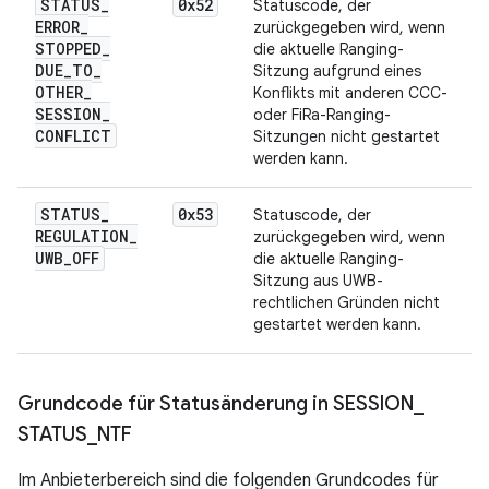
STATUS
_
0x52
Statuscode, der
ERROR
_
zurückgegeben wird, wenn
STOPPED
_
die aktuelle Ranging-
DUE
_
TO
_
Sitzung aufgrund eines
OTHER
_
Konflikts mit anderen CCC-
SESSION
_
oder FiRa-Ranging-
CONFLICT
Sitzungen nicht gestartet
werden kann.
STATUS
_
0x53
Statuscode, der
REGULATION
_
zurückgegeben wird, wenn
UWB
_
OFF
die aktuelle Ranging-
Sitzung aus UWB-
rechtlichen Gründen nicht
gestartet werden kann.
Grundcode für Statusänderung in SESSION
_
STATUS
_
NTF
Im Anbieterbereich sind die folgenden Grundcodes für