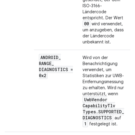
ISO-3166-
Ländercode
entspricht. Der Wert
00
wird verwendet,
um anzugeben, dass
der Ländercode
unbekannt ist.
ANDROID
_
Wird von der
RANGE
_
Benachrichtigung
DIAGNOSTICS =
verwendet, um
0x2
Statistiken zur UWB-
Entfernungsmessung
zu erhalten. Wird nur
unterstützt, wenn
Uwb
Vendor
Capability
Tlv
Types
.
SUPPORTED
_
DIAGNOSTICS
auf
1
festgelegt ist.