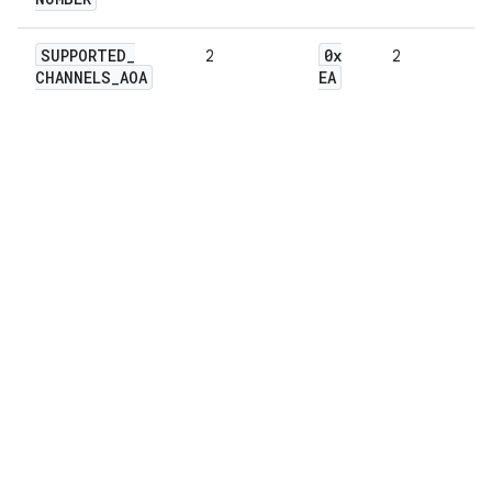
SUPPORTED
_
0x
2
2
CHANNELS
_
AOA
EA