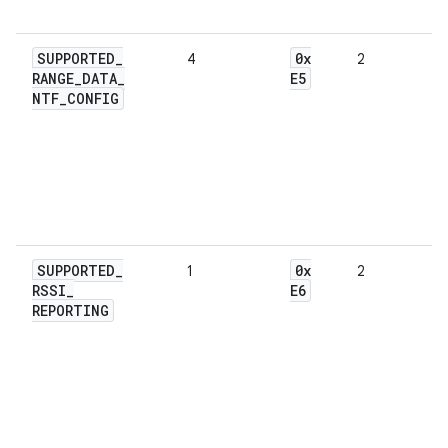
SUPPORTED
_
0x
4
2
RANGE
_
DATA
_
E5
NTF
_
CONFIG
SUPPORTED
_
0x
1
2
RSSI
_
E6
REPORTING