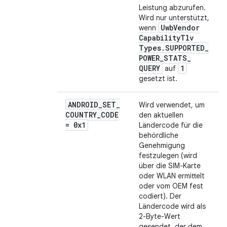
Leistung abzurufen.
Wird nur unterstützt,
Uwb
Vendor
wenn
Capability
Tlv
Types
.
SUPPORTED
_
POWER
_
STATS
_
QUERY
1
auf
gesetzt ist.
ANDROID
_
SET
_
Wird verwendet, um
COUNTRY
_
CODE
den aktuellen
= 0x1
Ländercode für die
behördliche
Genehmigung
festzulegen (wird
über die SIM-Karte
oder WLAN ermittelt
oder vom OEM fest
codiert). Der
Ländercode wird als
2-Byte-Wert
gesendet, der dem