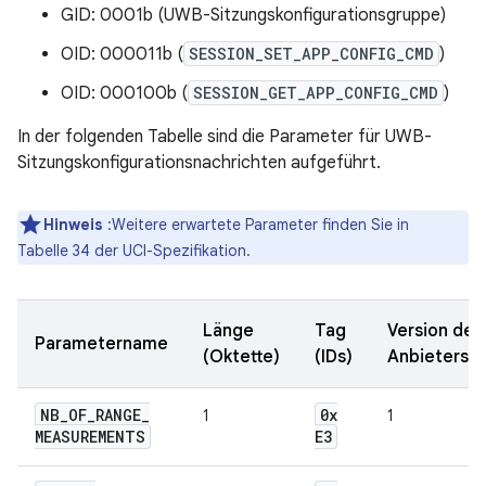
GID: 0001b (UWB-Sitzungskonfigurationsgruppe)
OID: 000011b (
SESSION_SET_APP_CONFIG_CMD
)
OID: 000100b (
SESSION_GET_APP_CONFIG_CMD
)
In der folgenden Tabelle sind die Parameter für UWB-
Sitzungskonfigurationsnachrichten aufgeführt.
Hinweis
:Weitere erwartete Parameter finden Sie in
Tabelle 34 der UCI-Spezifikation.
Länge
Tag
Version der
Parametername
(Oktette)
(IDs)
Anbietersch
NB
_
OF
_
RANGE
_
0x
1
1
MEASUREMENTS
E3