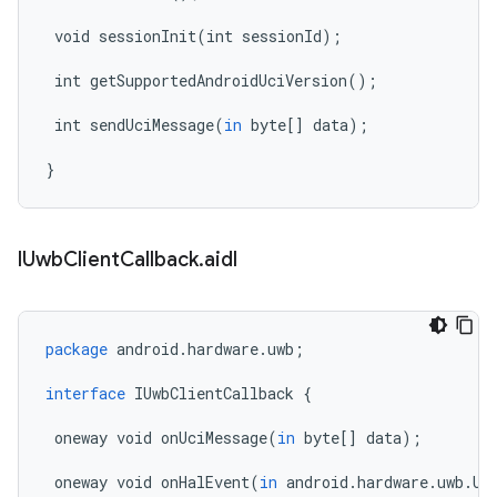
void
sessionInit
(
int
sessionId
);
int
getSupportedAndroidUciVersion
();
int
sendUciMessage
(
in
byte
[]
data
);
}
IUwb
Client
Callback
.
aidl
package
android
.
hardware
.
uwb
;
interface
IUwbClientCallback
{
oneway
void
onUciMessage
(
in
byte
[]
data
);
oneway
void
onHalEvent
(
in
android
.
hardware
.
uwb
.
Uw