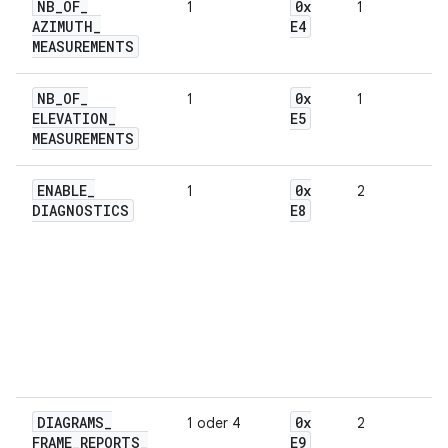
NB
_
OF
_
0x
1
1
AZIMUTH
_
E4
MEASUREMENTS
NB
_
OF
_
0x
1
1
ELEVATION
_
E5
MEASUREMENTS
ENABLE
_
0x
1
2
DIAGNOSTICS
E8
DIAGRAMS
_
0x
1 oder 4
2
FRAME
_
REPORTS
_
E9