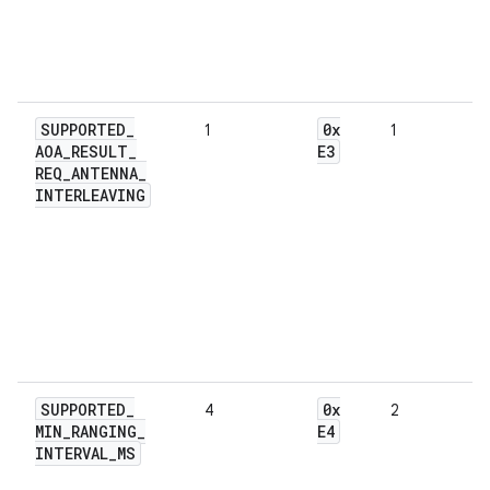
SUPPORTED
_
0x
1
1
AOA
_
RESULT
_
E3
REQ
_
ANTENNA
_
INTERLEAVING
SUPPORTED
_
0x
4
2
MIN
_
RANGING
_
E4
INTERVAL
_
MS