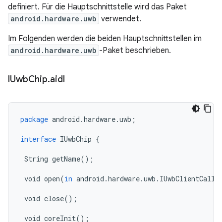
definiert. Für die Hauptschnittstelle wird das Paket
android.hardware.uwb
verwendet.
Im Folgenden werden die beiden Hauptschnittstellen im
android.hardware.uwb
-Paket beschrieben.
IUwb
Chip
.
aidl
package
android
.
hardware
.
uwb
;
interface
IUwbChip
{
String
getName
();
void
open
(
in
android
.
hardware
.
uwb
.
IUwbClientCallb
void
close
();
void
coreInit
();