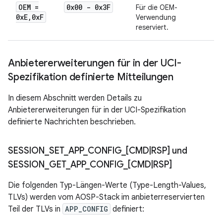
OEM =
0x00 - 0x3F
Für die OEM-
0x
E
,
0x
F
Verwendung
reserviert.
Anbietererweiterungen für in der UCI-
Spezifikation definierte Mitteilungen
In diesem Abschnitt werden Details zu
Anbietererweiterungen für in der UCI-Spezifikation
definierte Nachrichten beschrieben.
SESSION
_
SET
_
APP
_
CONFIG
_
[CMD
|
RSP] und
SESSION
_
GET
_
APP
_
CONFIG
_
[CMD
|
RSP]
Die folgenden Typ-Längen-Werte (Type-Length-Values,
TLVs) werden vom AOSP-Stack im anbieterreservierten
Teil der TLVs in
APP_CONFIG
definiert: