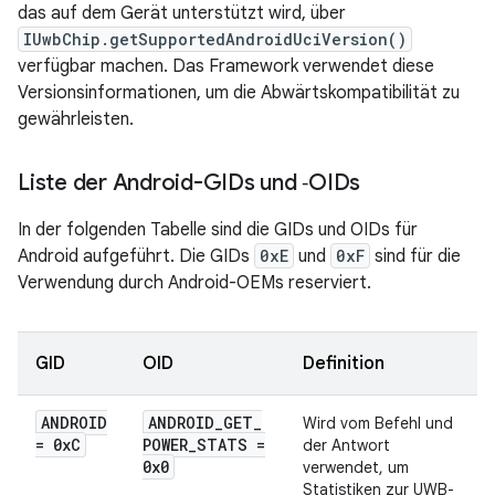
das auf dem Gerät unterstützt wird, über
IUwbChip.getSupportedAndroidUciVersion()
verfügbar machen. Das Framework verwendet diese
Versionsinformationen, um die Abwärtskompatibilität zu
gewährleisten.
Liste der Android-GIDs und ‑OIDs
In der folgenden Tabelle sind die GIDs und OIDs für
Android aufgeführt. Die GIDs
0xE
und
0xF
sind für die
Verwendung durch Android-OEMs reserviert.
GID
OID
Definition
ANDROID
ANDROID
_
GET
_
Wird vom Befehl und
= 0x
C
POWER
_
STATS =
der Antwort
0x0
verwendet, um
Statistiken zur UWB-