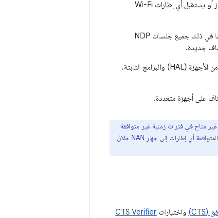
نشطة في تلك الجلسة. في حال تم تعليق جميع جلسات البحث عن الأجهزة المجاورة، لن يرسل الجهاز أو يستقبل أي إطارات Wi-Fi
عندما يستأنف تطبيق ذو امتيازات جلسة بحث معلّقة، يعيد إطار العمل الجلسة إلى حالتها السابقة، بما في ذلك جميع جلسات NDP
لإتاحة إمكانية تعليق جلسات البحث واستئنافها، يجب أن يوفّر مصنّعو الأجهزة دعمًا للطبقة المجردة من الأجهزة (HAL) والبرامج الثابتة.
توافقة تشير إلى أنّه غير متاح في فترات زمنية غير متوافقة
(ULW) محدّدة على أي نطاق أو قناة، يجب ألا ترسل أجهزة NAN الأخرى التي تتلقّى سمات الجدول الزمني غير المتوافقة أي إطارات إلى جهاز NAN خلال
CTS)
واختبارات
CTS Verifier