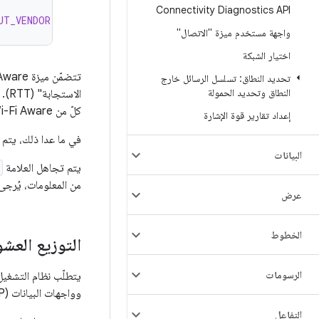
Connectivity Diagnostics API
UT_VENDOR
)
/
etc
/
permissions
/
android
.
hardware
.
wifi
.
aware
.
واجهة مستخدم ميزة "الاتصال"
اختيار الشبكة
تحديد النطاق: تسلسل الرسائل خارج
النطاق وتحديد الحمولة
كلّ من Wi-Fi Aware وWi-Fi RTT. لمزيد من التفاصيل، يُرجى الاطّلاع على مقالة
إعداد تقارير قوة الإشارة
في ما عدا ذلك، يتم ت
البيانات
يتم تجاهل العلامة
من المعلومات، يُرجى
عرض
الخطوط
التوزيع العشوا
الرسومات
وواجهات البيانات (NDP)، وألا يكون هذا العنوان مطابقًا لعنوان MAC الفعلي للجهاز. يجب أن تكون عناوين MAC:
التفاعل