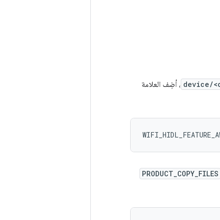
device/<
، أضِف العلامة
WIFI_HIDL_FEATURE_A
PRODUCT_COPY_FILES