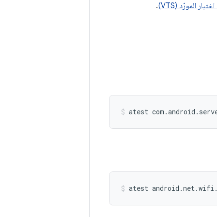
ار المورّد (VTS)
.
atest
com.android.serv
atest
android.net.wifi