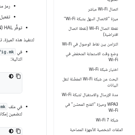
رمز مشروع Android ال
اتصال Wi-Fi مباشر
تفعيل Aware: يتطلّب ذلك علامة ميزة وعلامة
ميزة "الاتصال السهل بشبكة Wi-Fi"
توفُّر Wi-Fi Aware (NAN) HAL (ما يعني توفُّر برامج ثابتة متوافقة)
نقطة اتصال Wi-Fi (نقطة اتصال
افتراضية)
لتنفيذ هذه الميزة، تنفّذ الشركات ا
التزامن بين نقاط الوصول في Wi-Fi
في
fig.mk
وضع وقت الاستجابة المنخفض في
التالية:
Wi-Fi
اختيار شبكة Wi-Fi
البحث عن شبكة Wi-Fi المفضّلة لنقل
البيانات
مدة الإرسال والاستقبال لشبكة Wi-Fi
WPA3 وميزة "الفتح المحسّن" في
في ملف
.mk
Wi-Fi
لتضمين إمكانية اس
شبكة Wi-Fi 7
الملفات الشخصية للأجهزة المصاحبة