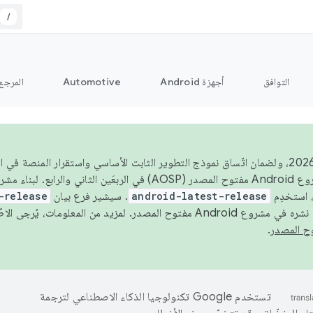
/
التوافق
أجهزة Android
Automotive
المرجع
اعتبارًا من عام 2026، ولضمان اتّساق نموذج التطوير الثابت الأساسي واستقرار المنصة
 استخدِم
android-latest-release
. سيشير فرع بيان
-release
ح المصدر. لمزيد من المعلومات، يُرجى الاطّلاع على
.
تستخدم Google تكنولوجيا الذكاء الاصطناعي لترجمة