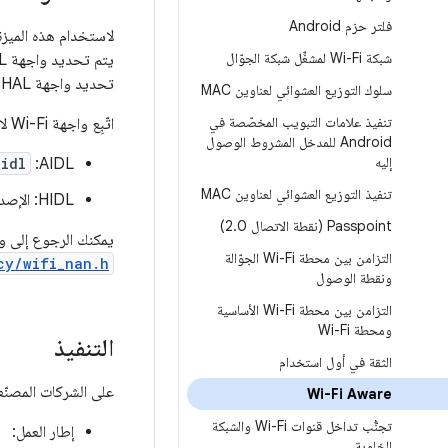
فلتر حزم Android
شبكة Wi-Fi لمشغِّل شبكة الجوّال
تحديد واجهة Vendor HAL باستخدام HIDL.
سلوك التوزيع العشوائي لعناوين MAC
تنفيذ علامات التبويب المخصّصة في
اتّبِع واجهة Wi-Fi لاستخدام ميزة Wi-Fi Aware. استنادًا إلى الواجهة التي تم تنفيذها، يكون هذا الإجراء أحد الإجراءات التالية:
Android للمدخل المشروط الوصول
إليه
aidl
AIDL:
تنفيذ التوزيع العشوائي لعناوين MAC
HIDL: الإصدار
‫Passpoint (نقطة الاتصال 2
0)
.
يمكنك الرجوع إلى واجهة HAL القديمة لشبكة Wi-Fi لمعرفة كيفية ارتباطها 
التزامن بين محطة Wi-Fi الجوّالة
cy/wifi_nan.h
ونقطة الوصول
التزامن بين محطة Wi-Fi الأساسية
ومحطة Wi-Fi
التنفيذ
الثقة في أول استخدام
على الشركات المصنّعة
Wi-Fi Aware
تجنُّب تداخل قنوات Wi-Fi والشبكة
إطار العمل:
الخلوية