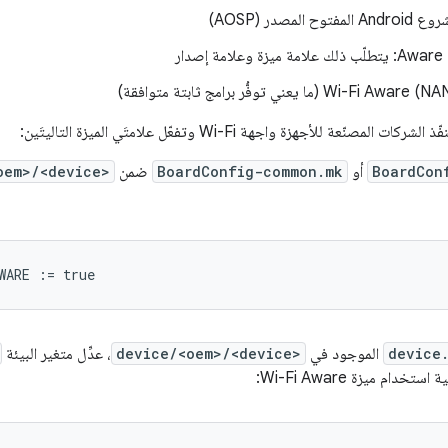
مفتوح المصدر (AOSP)
 إصدار
لمصنّعة للأجهزة واجهة Wi-Fi وتفعّل علامتَي الميزة التاليتَين:
BoardCon
أو
BoardConfig-common.mk
ضمن
oem>/<device>
WARE
:=
true
device
الموجود في
device/<oem>/<device>
، عدِّل متغير البيئة
تخدام ميزة Wi-Fi Aware: