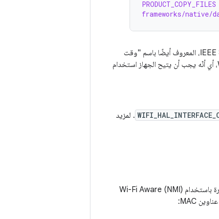
PRODUCT_COPY_FILES
frameworks/native/d
تتضمّن ميزة Wi-Fi Aware تحديد المسافة إلى الأجهزة المجاورة باستخدام بروتوكول IEEE 802.11mc، المعروف أيضًا باسم "وقت
الاستجابة" (RTT). تتطلّب هذه الميزة الفرعية من Wi-Fi Aware أن يتيح الجهاز ميزة Wi-Fi RTT، أي أنّه يجب أن يتيح الجهاز استخدام
WIFI_HAL_INTERFACE_
. لمزيد
يتطلّب نظام التشغيل Android أن يتم إنشاء عنوان MAC عشوائي لعملية البحث عن الأجهزة المجاورة باستخدام Wi-Fi Aware (NMI)