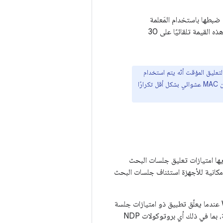
. يتم ضبط هذه القيمة تلقائيًا على 30
 قد يتم تعليق عملية العشوائية أثناء ضبط NDP. لا يعني التعليق المؤقت أنّه يتم استخدام
عنوان MAC الأصلي (يجب عدم استخدامه مطلقًا مع Wi-Fi Aware)، بل يعني أنّه يتم إعادة إنشاء عنوان MAC عشوائي بشكل أقل تكرارًا
دث، تتيح خدمة Wi-Fi Aware للتطبيقات التي لديها امتيازات تعليق جلسات البحث
إمكانية للأجهزة استئناف جلسات البحث
إذا كان الجهاز يتيح إمكانية تعليق الجلسة واستئنافها، فإنّ البرامج الثابتة تعلّق جلسة Wi-Fi Aware عندما يعلّق تطبيق ذو امتيازات جلسة
البحث. عندما تكون جلسة البحث في حالة تعليق، لا يرسل الجهاز أو يستقبل أي إطارات لتلك الجلسة، بما في ذلك أي بروتوكولات NDP