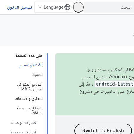
تسجيل الدخول
على هذه الصفحة
الأمثلة والمصدر
 في النظام المتكامل، سننشر رمز
التنفيذ
المصدر في مشروع Android مفتوح المصدر (AOSP) في الربعَين الثاني والرابع. لبناء مشروع Android مفتوح المصدر
android-latest
دائمًا إلى
التوزيع العشوائي
لعناوين MAC
التغييرات في مشروع
التعليق والاستئناف
التحقق من صحة
البيانات
اختبارات الوحدات
اختبارات مجموعة