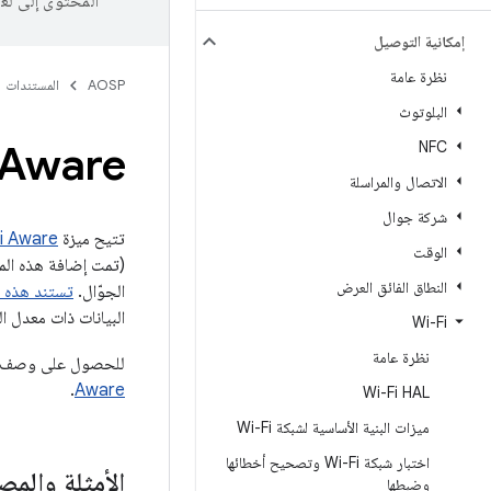
المحتوى إلى لغ
إمكانية التوصيل
نظرة عامة
AOSP
المستندات
البلوتوث
 Aware
NFC
الاتصال والمراسلة
شركة جوال‬
تتيح ميزة
i Aware
الوقت
النطاق الفائق العرض
الجوّال.
تستند هذه ا
البيانات ذات معدل ال
Wi-Fi
نظرة عامة
للحصول على وصف تفصيلي لبنية Wi-Fi Aware في نظام التشغيل  17
.
Aware
Wi-Fi HAL
ميزات البنية الأساسية لشبكة Wi-Fi
اختبار شبكة Wi-Fi وتصحيح أخطائها
الأمثلة والمص
وضبطها