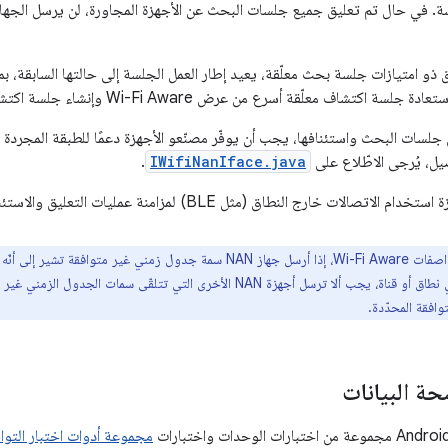
ة اكتشاف معلّقة أسرع من عرض Wi-Fi Aware وإنشاء جلسة اكتشاف جديدة.
ل، يُرجى الاطّلاع على
IWifiNanIface.java
.
ت خارج النطاق (مثل BLE) لمزامنة عمليات التعليق والاستئناف على أجهزة متعددة.
وفقًا لمواصفات Wi-Fi Aware، إذا أرسل جهاز NAN سمة جدول زمني غير م
توافقة المحدّدة.
ة البيانات
مجموعة أدوات اختبار التوافق (