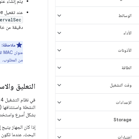
يتم إنشاء عنوان MAC عشوائي كلّما تم تفعيل ميزة Wi-Fi Aware أ
عند تفعيل Wi-Fi Aware، يجب اختيار عنوان MAC بشكل عشوائي على فترات منتظمة يتم ضبطها باستخدام المَعلمة
الوسائط
ervalSec
دقيقة من خلا
الأداء
ملاحظة:
الأذونات
من المطلوب.
الطاقة
التعليق والاس
وقت التشغيل
الإعدادات
النشطة واستئنافها (
بشكل أسرع واستخدام
Storage
اختبارات