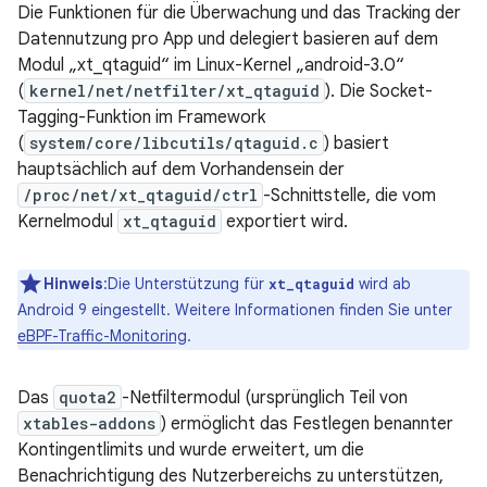
Die Funktionen für die Überwachung und das Tracking der
Datennutzung pro App und delegiert basieren auf dem
Modul „xt_qtaguid“ im Linux-Kernel „android-3.0“
(
kernel/net/netfilter/xt_qtaguid
). Die Socket-
Tagging-Funktion im Framework
(
system/core/libcutils/qtaguid.c
) basiert
hauptsächlich auf dem Vorhandensein der
/proc/net/xt_qtaguid/ctrl
-Schnittstelle, die vom
Kernelmodul
xt_qtaguid
exportiert wird.
Hinweis
:Die Unterstützung für
wird ab
xt_qtaguid
Android 9 eingestellt. Weitere Informationen finden Sie unter
eBPF-Traffic-Monitoring
.
Das
quota2
-Netfiltermodul (ursprünglich Teil von
xtables-addons
) ermöglicht das Festlegen benannter
Kontingentlimits und wurde erweitert, um die
Benachrichtigung des Nutzerbereichs zu unterstützen,