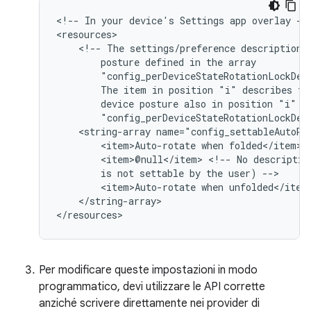
<!--
In
your
device's
Settings
app
overlay
-->
<!--
The
settings/preference
description
posture
defined
in
the
The
item
in
position
"i"
describes
th
device
posture
also
in
position
"i"
i
"config_perDeviceStateRotationLockDef
<string-array
<item>Auto-rotate
when
<item>@null</item>
<!--
No
descriptio
is
not
settable
by
the
user)
<item>Auto-rotate
when
</string-array>

Per modificare queste impostazioni in modo
programmatico, devi utilizzare le API corrette
anziché scrivere direttamente nei provider di