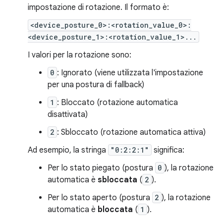
impostazione di rotazione. Il formato è:
<device_posture_0>:<rotation_value_0>:
<device_posture_1>:<rotation_value_1>...
I valori per la rotazione sono:
0
: Ignorato (viene utilizzata l'impostazione
per una postura di fallback)
1
: Bloccato (rotazione automatica
disattivata)
2
: Sbloccato (rotazione automatica attiva)
Ad esempio, la stringa
"0:2:2:1"
significa:
Per lo stato piegato (postura
0
), la rotazione
automatica è
sbloccata
(
2
).
Per lo stato aperto (postura
2
), la rotazione
automatica è
bloccata
(
1
).