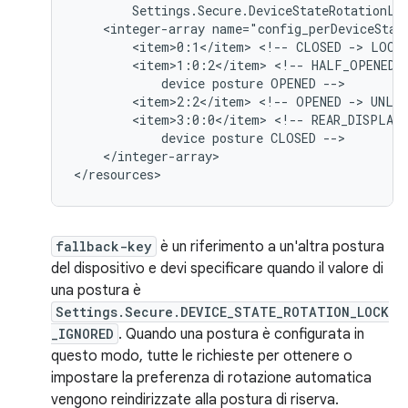
Settings.Secure.DeviceStateRotationLo
<integer-array
<item>0:1</item>
<!--
CLOSED
->
LOCK
<item>1:0:2</item>
<!--
HALF_OPENED
device
posture
OPENED
<item>2:2</item>
<!--
OPENED
->
UNLO
<item>3:0:0</item>
<!--
REAR_DISPLAY
device
posture
CLOSED
</integer-array>

fallback-key
è un riferimento a un'altra postura
del dispositivo e devi specificare quando il valore di
una postura è
Settings.Secure.DEVICE_STATE_ROTATION_LOCK
_IGNORED
. Quando una postura è configurata in
questo modo, tutte le richieste per ottenere o
impostare la preferenza di rotazione automatica
vengono reindirizzate alla postura di riserva.