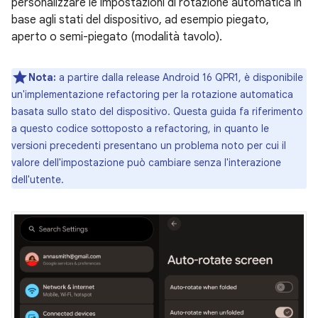
personalizzare le impostazioni di rotazione automatica in
base agli stati del dispositivo, ad esempio piegato,
aperto o semi-piegato (modalità tavolo).
Nota:
a partire dalla release Android 16 QPR1, è disponibile
un'implementazione refactoring per la rotazione automatica
basata sullo stato del dispositivo. Questa guida fa riferimento
a questo codice sottoposto a refactoring, in quanto le
versioni precedenti presentano un problema noto per cui il
valore dell'impostazione può cambiare senza l'interazione
dell'utente.