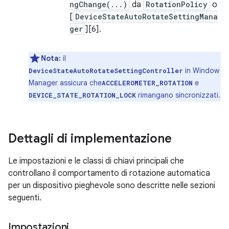
ngChange(...)
da
RotationPolicy
o
[
DeviceStateAutoRotateSettingMana
ger
][6].
Nota:
il
in Window
DeviceStateAutoRotateSettingController
Manager assicura che
e
ACCELEROMETER_ROTATION
rimangano sincronizzati.
DEVICE_STATE_ROTATION_LOCK
Dettagli di implementazione
Le impostazioni e le classi di chiavi principali che
controllano il comportamento di rotazione automatica
per un dispositivo pieghevole sono descritte nelle sezioni
seguenti.
Impostazioni