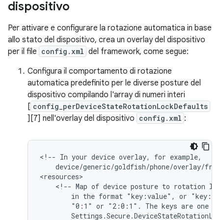
dispositivo
Per attivare e configurare la rotazione automatica in base
allo stato del dispositivo, crea un overlay del dispositivo
per il file
config.xml
del framework, come segue:
Configura il comportamento di rotazione
automatica predefinito per le diverse posture del
dispositivo compilando l'array di numeri interi
[
config_perDeviceStateRotationLockDefaults
][7] nell'overlay del dispositivo
config.xml
:
<!--
In
your
device
overlay,
for
device/generic/goldfish/phone/overlay/fra
<!--
Map
of
device
posture
to
rotation
lo
in
the
format
"key:value",
or
"key:va
"0:1"
or
"2:0:1".
The
keys
are
one
Settings.Secure.DeviceStateRotationLo