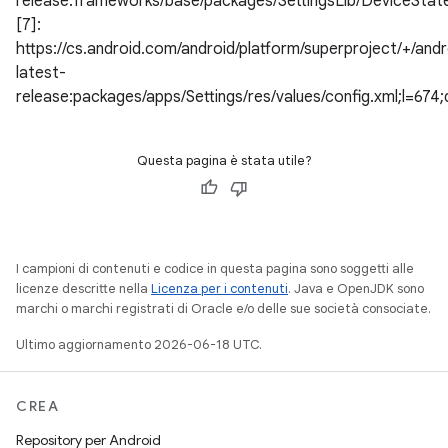
release:frameworks/base/packages/SettingsLib/DeviceState
[7]:
https://cs.android.com/android/platform/superproject/+/andr
latest-
release:packages/apps/Settings/res/values/config.xml;l
Questa pagina è stata utile?
I campioni di contenuti e codice in questa pagina sono soggetti alle
licenze descritte nella
Licenza per i contenuti
. Java e OpenJDK sono
marchi o marchi registrati di Oracle e/o delle sue società consociate.
Ultimo aggiornamento 2026-06-18 UTC.
CREA
Repository per Android