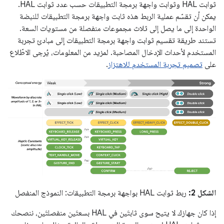
ثوابت HAL وثوابت واجهة برمجة التطبيقات حسب عدد ثوابت HAL.
يمكن أن تقسّم عملية الربط هذه ثابت واجهة برمجة التطبيقات للنبضة
الواحدة إلى ما يصل إلى ثلاث مجموعات منفصلة من مستويات السعة.
تستند طريقة تقسيم ثوابت واجهة برمجة التطبيقات إلى مبادئ تجربة
المستخدم لأحداث الإدخال المصاحبة. لمزيد من المعلومات، يُرجى الاطّلاع
على
تصميم تجربة المستخدم للاهتزاز
.
الشكل 2:
ربط ثوابت HAL بواجهة برمجة التطبيقات: النموذج المنفصل
إذا كان جهازك لا يتيح سوى ثابتَين في HAL بسعتَين منفصلتَين، ننصحك