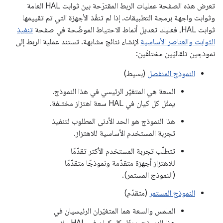
تعرض هذه الصفحة عمليات الربط المقترَحة بين ثوابت HAL العامة
وثوابت واجهة برمجة التطبيقات. إذا لم تنفّذ الأجهزة التي تم تقييمها
ثوابت HAL، فعليك تعديل أنماط الاحتياط الموضّحة في صفحة
تنفيذ
الثوابت والعناصر الأساسية
لإنشاء نتائج مشابهة. تستند عملية الربط إلى
نموذجين تلقائيَين مختلفَين:
النموذج المنفصل
(بسيط)
السعة هي المتغيّر الرئيسي في هذا النموذج.
يمثّل كل كيان في HAL سعة اهتزاز مختلفة.
هذا النموذج هو الحد الأدنى المطلوب لتنفيذ
تجربة المستخدم الأساسية للاهتزاز.
تتطلّب تجربة المستخدم الأكثر تقدّمًا
للاهتزاز أجهزة متقدّمة ونموذجًا متقدّمًا
(النموذج المستمر).
النموذج المستمر
(متقدّم)
الملمس والسعة هما المتغيّران الرئيسيان في