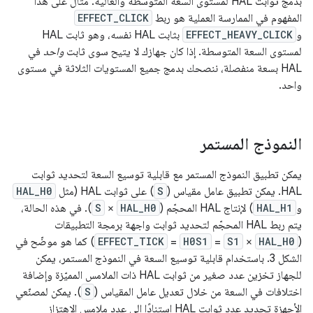
بدمج ثوابت HAL لمستوى السعة المتوسطة والعالية. مثال على هذا
المفهوم في الممارسة العملية هو ربط
EFFECT_CLICK
و
EFFECT_HEAVY_CLICK
بثابت HAL نفسه، وهو ثابت HAL
لمستوى السعة المتوسطة. إذا كان جهازك لا يتيح سوى ثابت
واحد
في
HAL بسعة منفصلة، ننصحك بدمج جميع المستويات الثلاثة في مستوى
واحد.
النموذج المستمر
يمكن تطبيق النموذج المستمر مع قابلية توسيع السعة لتحديد ثوابت
HAL. يمكن تطبيق عامل مقياس (
S
) على ثوابت HAL (مثل
HAL_H0
و
HAL_H1
) لإنتاج HAL المحجّم (
HAL_H0
×
S
). في هذه الحالة،
يتم ربط HAL المحجّم لتحديد ثوابت واجهة برمجة التطبيقات
(
HAL_H0
×
S1
=
H0S1
=
EFFECT_TICK
) كما هو موضّح في
الشكل 3. باستخدام قابلية توسيع السعة في النموذج المستمر، يمكن
للجهاز تخزين عدد صغير من ثوابت HAL ذات الملامس المميّزة وإضافة
اختلافات في السعة من خلال تعديل عامل المقياس (
S
). يمكن لمصنّعي
الأجهزة تحديد عدد ثوابت HAL استنادًا إلى عدد ملامس الاهتزاز