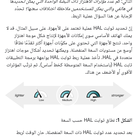
التالي:
كم عدد مؤثرات الاهتزاز ذات النبضة الواحدة التي يمكن تحديدها
في هاتفي والتي يمكن للمستخدمين ملاحظة اختلافات سعتها؟
تحدّد
الإجابة عن هذا السؤال عملية الربط.
إنّ تحديد ثوابت HAL عملية تعتمد على الأجهزة. على سبيل المثال، قد لا
يملك الهاتف الأساسي سوى إمكانات الأجهزة لإنتاج شكل موجة اهتزاز
واحد. تنتج الأجهزة التي تحتوي على مكوّنات أجهزة أكثر تقدّمًا نطاقًا
أوسع من مستويات السعة المنفصلة، ويمكنها تحديد أشكال موجات اهتزاز
متعددة في HAL. تأخذ عملية ربط ثوابت HAL بواجهة برمجة التطبيقات
ثابت HAL (باستخدام السعة المتوسطة كخط أساس)، ثم ترتّب المؤثرات
الأقوى أو الأضعف من هناك.
الشكل 1:
نطاق ثوابت HAL حسب السعة
بعد تحديد عدد ثوابت HAL ذات السعة المنفصلة، حان الوقت لربط