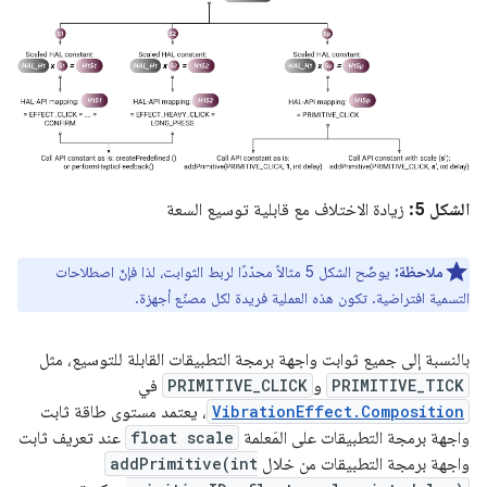
الشكل 5:
زيادة الاختلاف مع قابلية توسيع السعة
ملاحظة:
يوضّح الشكل 5 مثالاً محدّدًا لربط الثوابت، لذا فإنّ اصطلاحات
التسمية افتراضية. تكون هذه العملية فريدة لكل مصنّع أجهزة.
بالنسبة إلى جميع ثوابت واجهة برمجة التطبيقات القابلة للتوسيع، مثل
PRIMITIVE_TICK
و
PRIMITIVE_CLICK
في
VibrationEffect.Composition
، يعتمد مستوى طاقة ثابت
واجهة برمجة التطبيقات على المَعلمة
float scale
عند تعريف ثابت
واجهة برمجة التطبيقات من خلال
addPrimitive(int