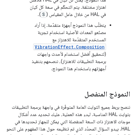
هذا النموذج. يمثّل كل كيان في HAL ملامس
اهتزاز مختلفة. يتم التحكّم في سعة كل كيان
في HAL من خلال عامل المقياس (
S
).
يتطلّب هذا النموذج أجهزة متقدّمة. إذا أراد
مصنّعو المعدات الأصلية استخدام تجربة
المستخدم المتقدّمة للاهتزاز مع
VibrationEffect.Composition
(لتحقيق أفضل استخدام لأحدث واجهات
برمجة التطبيقات للاهتزاز)، ننصحهم بتنفيذ
أجهزتهم باستخدام هذا النموذج.
النموذج المنفصل
ننصح بربط جميع الثوابت العامة المتوفّرة في واجهة برمجة التطبيقات
بثوابت HAL المناسبة. لبدء هذه العملية، عليك تحديد عدد أشكال
موجات الاهتزاز ذات السعة المنفصلة التي يمكن للجهاز تحديدها في
HAL. يبدو السؤال المحدّد الذي تم تنظيمه حول هذا المفهوم على النحو