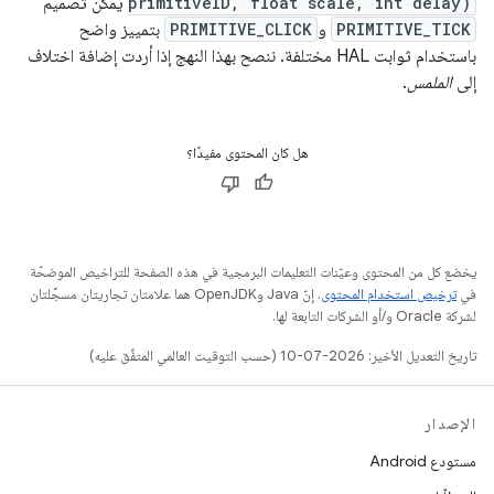
primitiveID, float scale, int delay)
يمكن تصميم
PRIMITIVE_TICK
و
PRIMITIVE_CLICK
بتمييز واضح
باستخدام ثوابت HAL مختلفة. ننصح بهذا النهج إذا أردت إضافة اختلاف
إلى
الملمس
.
هل كان المحتوى مفيدًا؟
يخضع كل من المحتوى وعيّنات التعليمات البرمجية في هذه الصفحة للتراخيص الموضحّة
في
ترخيص استخدام المحتوى
. إنّ Java وOpenJDK هما علامتان تجاريتان مسجَّلتان
لشركة Oracle و/أو الشركات التابعة لها.
تاريخ التعديل الأخير: 2026-07-10 (حسب التوقيت العالمي المتفَّق عليه)
الإصدار
مستودع Android