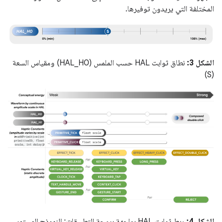
المختلفة التي يريدون توفيرها.
الشكل 3:
نطاق ثوابت HAL حسب الملمس (HAL_H0) ومقياس السعة
(S)
الشكل 4:
ربط ثوابت HAL بواجهة برمجة التطبيقات: النموذج المستمر