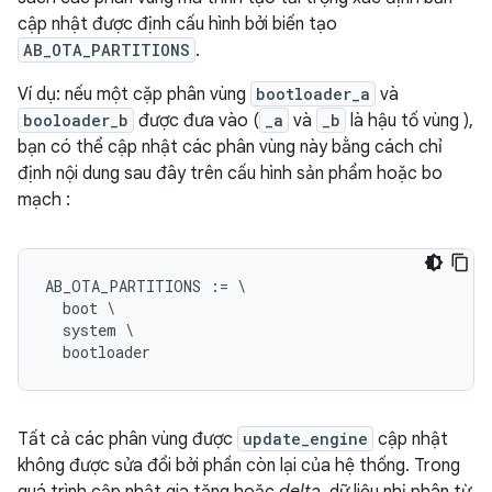
cập nhật được định cấu hình bởi biến tạo
AB_OTA_PARTITIONS
.
Ví dụ: nếu một cặp phân vùng
bootloader_a
và
booloader_b
được đưa vào (
_a
và
_b
là hậu tố vùng ),
bạn có thể cập nhật các phân vùng này bằng cách chỉ
định nội dung sau đây trên cấu hình sản phẩm hoặc bo
mạch :
AB_OTA_PARTITIONS := \

  boot \

  system \

Tất cả các phân vùng được
update_engine
cập nhật
không được sửa đổi bởi phần còn lại của hệ thống. Trong
quá trình cập nhật gia tăng hoặc
delta
, dữ liệu nhị phân từ