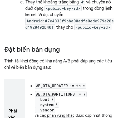
Thay thế khoảng trắng bằng
#
và chuyển nó
dưới dạng
<public-key-id>
trong dòng lệnh
kernel. Ví dụ: chuyển
Android:#7e4333f9bba00adfe0ede979e28e
d1920492b40f
thay cho
<public-key-id>
.
Đặt biến bản dựng
Trình tải khởi động có khả năng A/B phải đáp ứng các tiêu
chí về biến bản dựng sau:
AB_OTA_UPDATER := true
AB_OTA_PARTITIONS := \
boot \
system \
vendor
Phải
và các phân vùng khác được cập nhật thông
xác