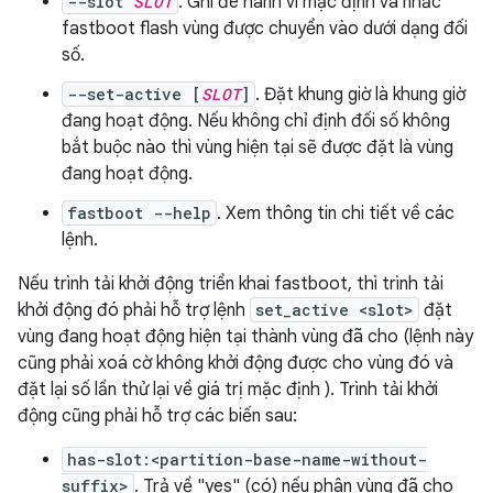
--slot
SLOT
. Ghi đè hành vi mặc định và nhắc
fastboot flash vùng được chuyển vào dưới dạng đối
số.
--set-active [
SLOT
]
. Đặt khung giờ là khung giờ
đang hoạt động. Nếu không chỉ định đối số không
bắt buộc nào thì vùng hiện tại sẽ được đặt là vùng
đang hoạt động.
fastboot --help
. Xem thông tin chi tiết về các
lệnh.
Nếu trình tải khởi động triển khai fastboot, thì trình tải
khởi động đó phải hỗ trợ lệnh
set_active <slot>
đặt
vùng đang hoạt động hiện tại thành vùng đã cho (lệnh này
cũng phải xoá cờ không khởi động được cho vùng đó và
đặt lại số lần thử lại về giá trị mặc định ). Trình tải khởi
động cũng phải hỗ trợ các biến sau:
has-slot:<partition-base-name-without-
suffix>
. Trả về "yes" (có) nếu phân vùng đã cho