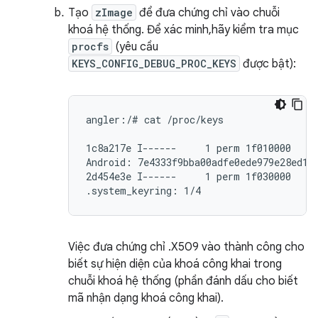
Tạo
zImage
để đưa chứng chỉ vào chuỗi
khoá hệ thống. Để xác minh,hãy kiểm tra mục
procfs
(yêu cầu
KEYS_CONFIG_DEBUG_PROC_KEYS
được bật):
angler:/# cat /proc/keys

1c8a217e I------     1 perm 1f010000     
Android: 7e4333f9bba00adfe0ede979e28ed192
2d454e3e I------     1 perm 1f030000     
.system_keyring: 1/4
Việc đưa chứng chỉ .X509 vào thành công cho
biết sự hiện diện của khoá công khai trong
chuỗi khoá hệ thống (phần đánh dấu cho biết
mã nhận dạng khoá công khai).