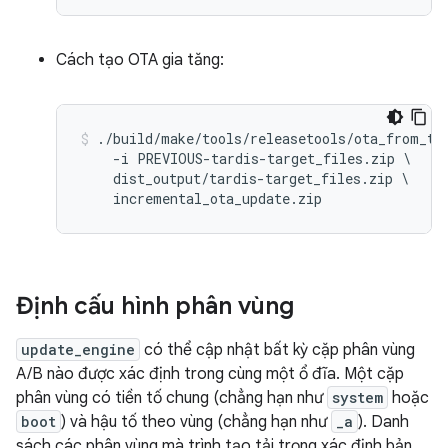
Cách tạo OTA gia tăng:
./build/make/tools/releasetools/ota_from_tar
    -i PREVIOUS-tardis-target_files.zip \

    dist_output/tardis-target_files.zip \

Định cấu hình phân vùng
update_engine
có thể cập nhật bất kỳ cặp phân vùng
A/B nào được xác định trong cùng một ổ đĩa. Một cặp
phân vùng có tiền tố chung (chẳng hạn như
system
hoặc
boot
) và hậu tố theo vùng (chẳng hạn như
_a
). Danh
sách các phân vùng mà trình tạo tải trọng xác định bản