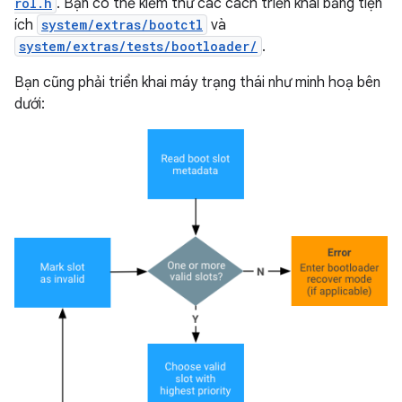
rol.h
. Bạn có thể kiểm thử các cách triển khai bằng tiện
ích
system/extras/bootctl
và
system/extras/tests/bootloader/
.
Bạn cũng phải triển khai máy trạng thái như minh hoạ bên
dưới: