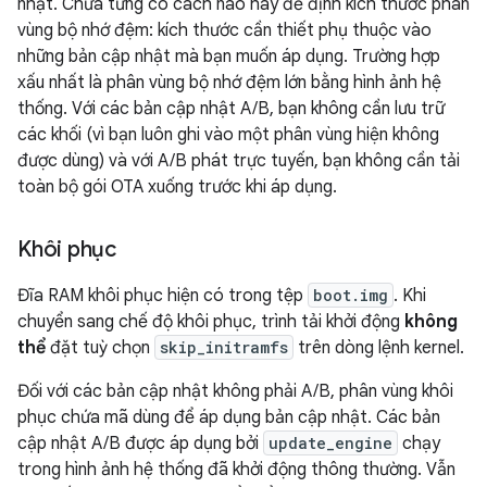
nhật. Chưa từng có cách nào hay để định kích thước phân
vùng bộ nhớ đệm: kích thước cần thiết phụ thuộc vào
những bản cập nhật mà bạn muốn áp dụng. Trường hợp
xấu nhất là phân vùng bộ nhớ đệm lớn bằng hình ảnh hệ
thống. Với các bản cập nhật A/B, bạn không cần lưu trữ
các khối (vì bạn luôn ghi vào một phân vùng hiện không
được dùng) và với A/B phát trực tuyến, bạn không cần tải
toàn bộ gói OTA xuống trước khi áp dụng.
Khôi phục
Đĩa RAM khôi phục hiện có trong tệp
boot.img
. Khi
chuyển sang chế độ khôi phục, trình tải khởi động
không
thể
đặt tuỳ chọn
skip_initramfs
trên dòng lệnh kernel.
Đối với các bản cập nhật không phải A/B, phân vùng khôi
phục chứa mã dùng để áp dụng bản cập nhật. Các bản
cập nhật A/B được áp dụng bởi
update_engine
chạy
trong hình ảnh hệ thống đã khởi động thông thường. Vẫn