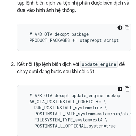
tập lệnh biên dịch và tệp nhị phân được biên dịch và
đưa vào hình ảnh hệ thống.
  # A/B OTA dexopt package

Kết nối tập lệnh biên dịch với
update_engine
để
chạy dưới dạng bước sau khi cài đặt.
  # A/B OTA dexopt update_engine hookup

  AB_OTA_POSTINSTALL_CONFIG += \

    RUN_POSTINSTALL_system=true \

    POSTINSTALL_PATH_system=system/bin/otapre
    FILESYSTEM_TYPE_system=ext4 \
