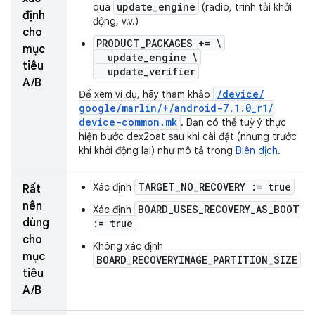
update_engine
qua
(radio, trình tải khởi
định
động, v.v.)
cho
PRODUCT_PACKAGES += \
mục
update_engine \
tiêu
update_verifier
A/B
/
device
/
Để xem ví dụ, hãy tham khảo
google
/
marlin
/
+
/
android-7
.
1
.
0
_
r1
/
device-common
.
mk
. Bạn có thể tuỳ ý thực
hiện bước dex2oat sau khi cài đặt (nhưng trước
khi khởi động lại) như mô tả trong
Biên dịch
.
TARGET_NO_RECOVERY := true
Xác định
Rất
nên
BOARD_USES_RECOVERY_AS_BOOT
Xác định
dùng
:= true
cho
Không xác định
mục
BOARD_RECOVERYIMAGE_PARTITION_SIZE
tiêu
A/B