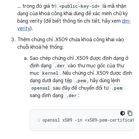
... trong đó giá trị
<public-key-id>
là mã nhận
dạng của khoá công khai dùng để xác minh chữ ký
bảng verity (để biết thông tin chi tiết, hãy xem
dm-
verity
).
Thêm chứng chỉ .X509 chứa khoá công khai vào
chuỗi khoá hệ thống:
Sao chép chứng chỉ .X509 được định dạng ở
định dạng
.der
vào thư mục gốc của thư
mục
kernel
. Nếu chứng chỉ .X509 được định
dạng dưới dạng tệp
.pem
, hãy dùng lệnh
openssl
sau đây để chuyển đổi từ
.pem
sang định dạng
.der
:
openssl x509 -in <x509-pem-certificate