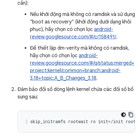
cần):
Nếu khởi động mà không có ramdisk và sử dụng
"boot as recovery" (khởi động dưới dạng khôi
phục), hãy chọn có chọn lọc
android-
review.googlesource.com/#/c/158491/
.
Để thiết lập dm-verity mà không có ramdisk,
hãy chọn có chọn lọc
android-
review.googlesource.com/#/q/status:merged+
project:kernel/common+branch:android-
3.18+topic:A_B_Changes_3.18
.
Đảm bảo đối số dòng lệnh kernel chứa các đối số bổ
sung sau:
skip_initramfs rootwait ro init=/init root=