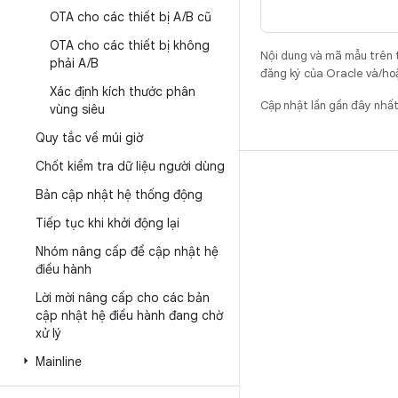
OTA cho các thiết bị A
/
B cũ
OTA cho các thiết bị không
Nội dung và mã mẫu trên 
phải A
/
B
đăng ký của Oracle và/hoặ
Xác định kích thước phân
Cập nhật lần gần đây nhấ
vùng siêu
Quy tắc về múi giờ
Chốt kiểm tra dữ liệu người dùng
BẢN DỰNG
Bản cập nhật hệ thống động
Vị trí lưu trữ mã Android
Tiếp tục khi khởi động lại
Yêu cầu
Nhóm nâng cấp để cập nhật hệ
Cách tải mã xuống
điều hành
Xem trước mã nhị phân
Lời mời nâng cấp cho các bản
cập nhật hệ điều hành đang chờ
Phiên bản gốc
xử lý
Tệp nhị phân của trình điều khiển
Mainline