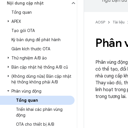
ngữ bạn ưu t
Nội dung cập nhật
Tổng quan
APEX
AOSP
Tài liệu
Tạo gói OTA
Phân 
Ký bản dựng để phát hành
Giảm kích thước OTA
Thử nghiệm A
/
B ảo
Phân vùng động 
Bản cập nhật hệ thống A
/
B cũ
có thể tạo, đổi
nhà cung cấp kh
(Không dùng nữa) Bản cập nhật
hệ thống không phải A
/
B
Thay vào đó, th
linh hoạt trong
Phân vùng động
trong tương lai
Tổng quan
Triển khai các phân vùng
động
OTA cho thiết bị A
/
B