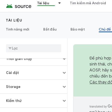
Nội dung nghe nhìn
Tài liệu
Tìm kiếm mã Android
Hiệu suất
TÀI LIỆU
Tính năng mới
Bắt đầu
Bảo mật
Chủ đề 
Quyền
Điện năng
Để phù hợp 
Thời gian chạy
sinh thái, 
AOSP, hãy 
Cài đặt
chiếu đến b
Các thay đổ
Storage
Kiểm thử