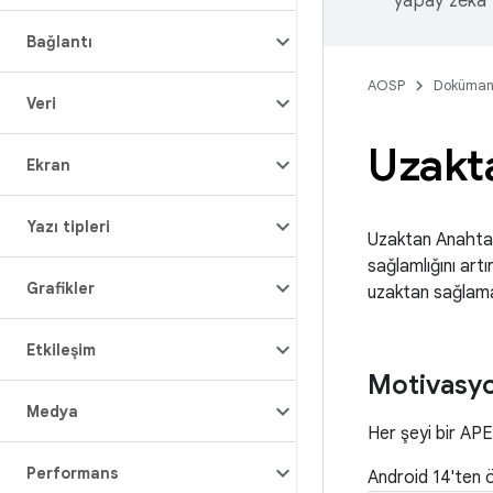
yapay zeka t
Bağlantı
AOSP
Doküman
Veri
Uzakt
Ekran
Yazı tipleri
Uzaktan Anahtar 
sağlamlığını artı
Grafikler
uzaktan sağlama 
Etkileşim
Motivasy
Medya
Her şeyi bir APE
Performans
Android 14'ten 