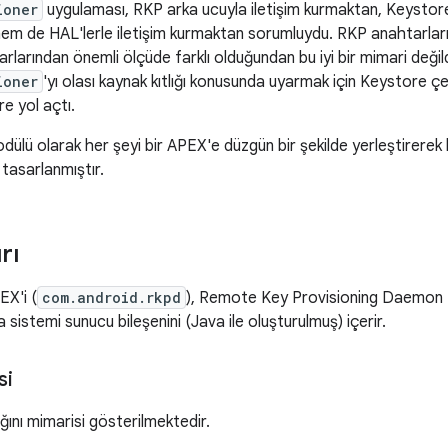
ioner
uygulaması, RKP arka ucuyla iletişim kurmaktan, Keystor
m de HAL'lerle iletişim kurmaktan sorumluydu. RKP anahtarları,
larından önemli ölçüde farklı olduğundan bu iyi bir mimari değild
ioner
'yı olası kaynak kıtlığı konusunda uyarmak için Keystore 
re yol açtı.
dülü olarak her şeyi bir APEX'e düzgün bir şekilde yerleştirerek 
tasarlanmıştır.
rı
EX'i (
com.android.rkpd
), Remote Key Provisioning Daemon 
sistemi sunucu bileşenini (Java ile oluşturulmuş) içerir.
si
ığını mimarisi gösterilmektedir.