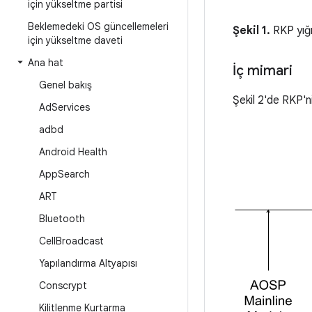
için yükseltme partisi
Beklemedeki OS güncellemeleri
Şekil 1.
RKP yığı
için yükseltme daveti
Ana hat
İç mimari
Genel bakış
Şekil 2'de RKP'n
Ad
Services
adbd
Android Health
App
Search
ART
Bluetooth
Cell
Broadcast
Yapılandırma Altyapısı
Conscrypt
Kilitlenme Kurtarma