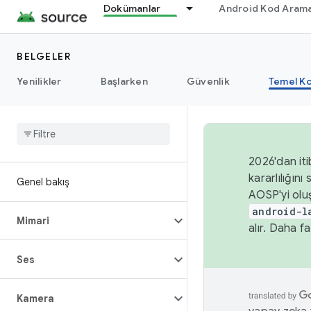
Dokümanlar
Android Kod Arama
BELGELER
Yenilikler
Başlarken
Güvenlik
Temel Ko
2026'dan iti
kararlılığı
Genel bakış
AOSP'yi olu
android-l
Mimari
alır. Daha fa
Ses
Kamera