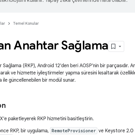
eknolojisini kullanır. Yapay zeka çevirilerinde hata olabilir.
lar
Temel Konular
an Anahtar Sağlama
Sağlama (RKP), Android 12'den beri AOSP'nin bir parçasıdır. An
rarak ve hizmette iyileştirmeler yapma süresini kısaltarak özellikler
ile güncellenebilen bir modül sunar.
on
X'e paketleyerek RKP hizmetini basitleştirin.
önce RKP, bir uygulama,
RemoteProvisioner
ve Keystore 2.0 o