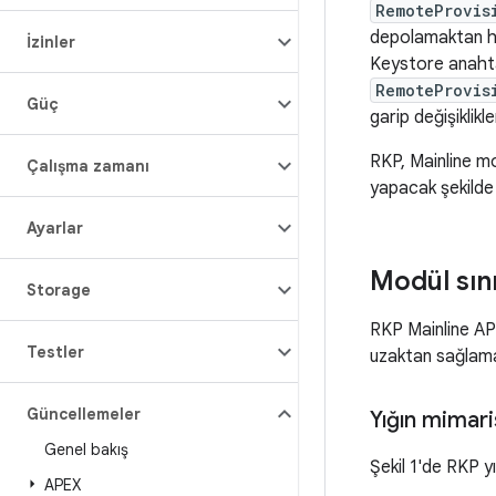
RemoteProvis
depolamaktan he
İzinler
Keystore anahtar
RemoteProvis
Güç
garip değişiklikle
RKP, Mainline mo
Çalışma zamanı
yapacak şekilde 
Ayarlar
Modül sını
Storage
RKP Mainline AP
Testler
uzaktan sağlama 
Güncellemeler
Yığın mimari
Genel bakış
Şekil 1'de RKP y
APEX