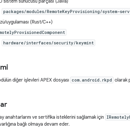
 sistem sunucusu parçası (Java)
packages/modules/RemoteKeyProvisioning/system-serv
zü/uygulaması (Rust/C++)
motelyProvisionedComponent
hardware/interfaces/security/keymint
imi
ülün diğer işlevleri APEX dosyası
com.android.rkpd
olarak p
lar
 anahtarlarını ve sertifika isteklerini sağlamak için
IRemotely
varlığına bağlı olmaya devam eder.