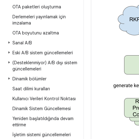
OTA paketleri oluşturma
Derlemeleri yayınlamak için
imzalama
OTA boyutunu azaltma
Sanal A
/
B
Eski A
/
B sistem güncellemeleri
(Desteklenmiyor) A
/
B dışı sistem
güncellemeleri
Dinamik bölümler
Saat dilimi kuralları
Kullanıcı Verileri Kontrol Noktası
Dinamik Sistem Güncellemesi
Yeniden başlatıldığında devam
ettirme
İşletim sistemi güncellemeleri