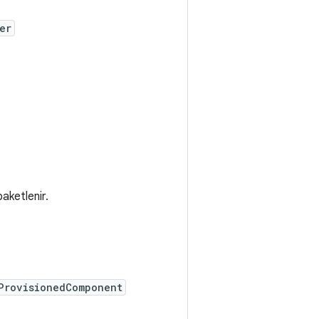
er
aketlenir.
ProvisionedComponent