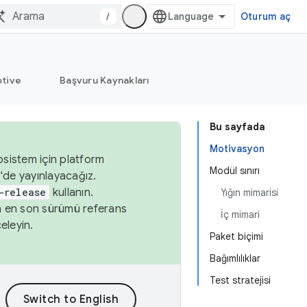
/
Oturum aç
tive
Başvuru Kaynakları
Bu sayfada
Motivasyon
osistem için platform
Modül sınırı
'de yayınlayacağız.
-release
kullanın.
Yığın mimarisi
n en son sürümü referans
İç mimari
eleyin.
Paket biçimi
Bağımlılıklar
Test stratejisi