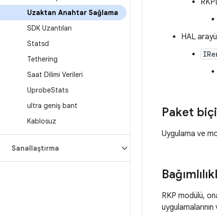
RKPD
Uzaktan Anahtar Sağlama
SDK Uzantıları
HAL arayü
Statsd
IRe
Tethering
Saat Dilimi Verileri
Uprobe
Stats
ultra geniş bant
Paket biç
Kablosuz
Uygulama ve mod
Sanallaştırma
Bağımlılık
RKP modülü, onay
uygulamalarının 