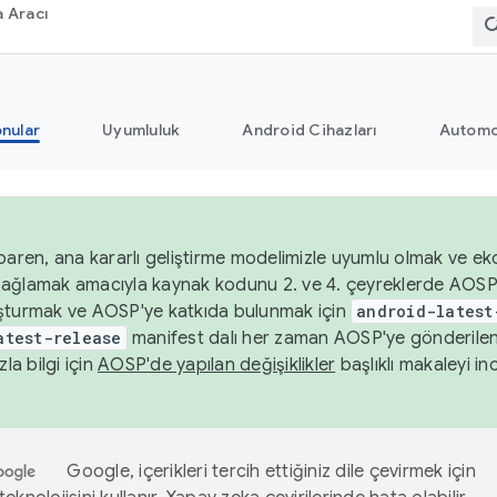
 Aracı
nular
Uyumluluk
Android Cihazları
Automo
baren, ana kararlı geliştirme modelimizle uyumlu olmak ve ek
nı sağlamak amacıyla kaynak kodunu 2. ve 4. çeyreklerde AOSP
şturmak ve AOSP'ye katkıda bulunmak için
android-latest
atest-release
manifest dalı her zaman AOSP'ye gönderile
zla bilgi için
AOSP'de yapılan değişiklikler
başlıklı makaleyi inc
Google, içerikleri tercih ettiğiniz dile çevirmek için