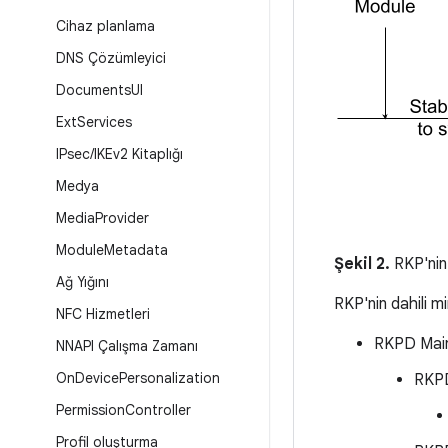
Cihaz planlama
DNS Çözümleyici
Documents
UI
Ext
Services
IPsec
/
IKEv2 Kitaplığı
Medya
Media
Provider
Module
Metadata
Şekil 2.
RKP'nin 
Ağ Yığını
RKP'nin dahili mi
NFC Hizmetleri
RKPD Main
NNAPI Çalışma Zamanı
On
Device
Personalization
RKPD
Permission
Controller
Profil oluşturma