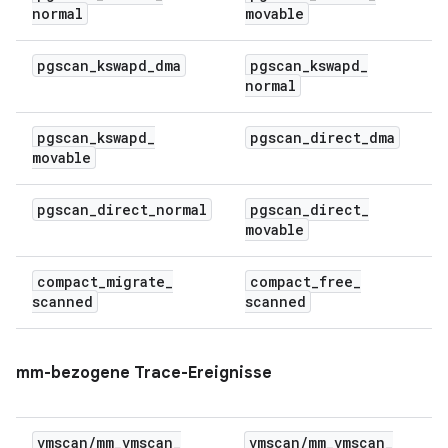
normal
movable
pgscan
_
kswapd
_
dma
pgscan
_
kswapd
_
normal
pgscan
_
kswapd
_
pgscan
_
direct
_
dma
movable
pgscan
_
direct
_
normal
pgscan
_
direct
_
movable
compact
_
migrate
_
compact
_
free
_
scanned
scanned
mm-bezogene Trace-Ereignisse
vmscan
/
mm
_
vmscan
_
vmscan
/
mm
_
vmscan
_