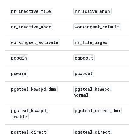
nr
_
inactive
_
file
nr
_
active
_
anon
nr
_
inactive
_
anon
workingset
_
refault
workingset
_
activate
nr
_
file
_
pages
pgpgin
pgpgout
pswpin
pswpout
pgsteal
_
kswapd
_
dma
pgsteal
_
kswapd
_
normal
pgsteal
_
kswapd
_
pgsteal
_
direct
_
dma
movable
pgsteal
_
direct
_
pgsteal
_
direct
_