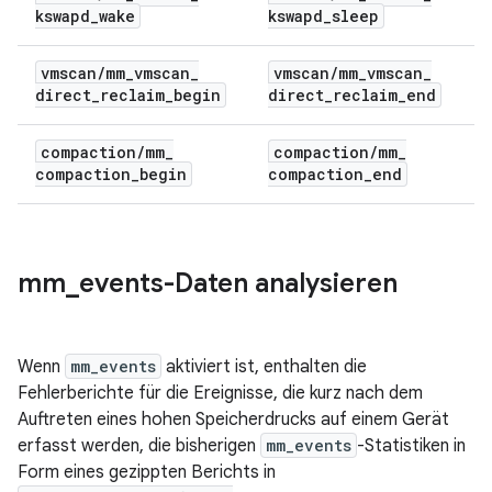
kswapd
_
wake
kswapd
_
sleep
vmscan
/
mm
_
vmscan
_
vmscan
/
mm
_
vmscan
_
direct
_
reclaim
_
begin
direct
_
reclaim
_
end
compaction
/
mm
_
compaction
/
mm
_
compaction
_
begin
compaction
_
end
mm
_
events-Daten analysieren
Wenn
mm_events
aktiviert ist, enthalten die
Fehlerberichte für die Ereignisse, die kurz nach dem
Auftreten eines hohen Speicherdrucks auf einem Gerät
erfasst werden, die bisherigen
mm_events
-Statistiken in
Form eines gezippten Berichts in