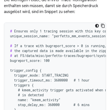
Die wichtigen Felder, die in Ihrer Trace-Konfiguration
enthalten sein müssen, damit sie durch Speicherdruck
ausgelöst wird, sind im Snippet zu sehen:
#
 Ensures only 1 tracing session with this key can 
unique_session_name: "perfetto_mm_events_session"

#
#
#
 at FS/data/misc/perfetto-traces/bugreport/systrac
bugreport_score: 100

trigger_config {

  trigger_mode: START_TRACING

  trigger_timeout_ms: 3600000   # 1 hour

  triggers {

    # kmem_activity trigger gets activated when mem
    # is detected

    name: "kmem_activity"

    stop_delay_ms: 360000       # 6 mins

  }
