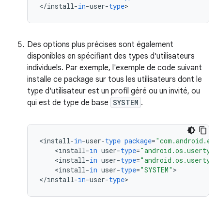
<
/
install
-
in
-
user
-
type
>
Des options plus précises sont également
disponibles en spécifiant des types d'utilisateurs
individuels. Par exemple, l'exemple de code suivant
installe ce package sur tous les utilisateurs dont le
type d'utilisateur est un profil géré ou un invité, ou
qui est de type de base
SYSTEM
.
<
install
-
in
-
user
-
type
package
=
"com.android.ex
<
install
-
in
user
-
type
=
"android.os.usertyp
<
install
-
in
user
-
type
=
"android.os.usertyp
<
install
-
in
user
-
type
=
"SYSTEM"
>

<
/
install
-
in
-
user
-
type
>