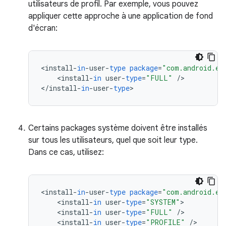
utilisateurs de profil. Par exemple, vous pouvez
appliquer cette approche à une application de fond
d'écran:
<
install
-
in
-
user
-
type
package
=
"com.android.ex
<
install
-
in
user
-
type
=
"FULL"
/
>

<
/
install
-
in
-
user
-
type
>
Certains packages système doivent être installés
sur tous les utilisateurs, quel que soit leur type.
Dans ce cas, utilisez:
<
install
-
in
-
user
-
type
package
=
"com.android.ex
<
install
-
in
user
-
type
=
"SYSTEM"
<
install
-
in
user
-
type
=
"FULL"
/
<
install
-
in
user
-
type
=
"PROFILE"
/
>
