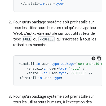
<
/
install
-
in
-
user
-
type
>
Pour qu'un package système soit préinstallé sur
tous les utilisateurs humains (tel qu'un navigateur
Web), c'est-à-dire installé sur tout utilisateur de
type
FULL
ou
PROFILE
, qui s'adresse à tous les
utilisateurs humains:
<
install
-
in
-
user
-
type
package
=
"com.android.ex
<
install
-
in
user
-
type
=
"FULL"
/
<
install
-
in
user
-
type
=
"PROFILE"
/
>

<
/
install
-
in
-
user
-
type
>
Pour qu'un package système soit préinstallé sur
tous les utilisateurs humains, à l'exception des