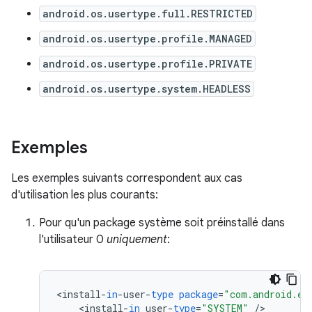
android.os.usertype.full.RESTRICTED
android.os.usertype.profile.MANAGED
android.os.usertype.profile.PRIVATE
android.os.usertype.system.HEADLESS
Exemples
Les exemples suivants correspondent aux cas
d'utilisation les plus courants:
Pour qu'un package système soit préinstallé dans
l'utilisateur 0
uniquement
:
<
install
-
in
-
user
-
type
package
=
"com.android.ex
<
install
-
in
user
-
type
=
"SYSTEM"
/