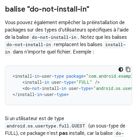
balise "do-not-install-in"
Vous pouvez également empêcher la préinstallation de
packages sur des types d'utilisateurs spécifiques à l'aide
de la balise
do-not-install-in
. Notez que les balises
do-not-install-in
remplacent les balises
install-
in
dans n'importe quel fichier. Exemple :
<
install
-
in
-
user
-
type
package
=
"com.android.example
<
install
-
in
user
-
type
=
"FULL"
/
<
do
-
not
-
install
-
in
user
-
type
=
"android.os.usert
<
/
install
-
in
-
user
-
type
>
Si un utilisateur est de type
android.os.usertype.full.GUEST
(un sous-type de
FULL), ce package n'est
pas
installé, car la balise
do-