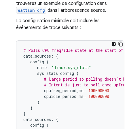
trouverez un exemple de configuration dans
wattson.cfg
dans l'arborescence source.
La configuration minimale doit inclure les
événements de trace suivants :
# Polls CPU freq/idle state at the start of t
data_sources:
{
config
{
name:
"linux.sys_stats"
sys_stats_config
{
# Large period so polling doesn't ha
# Intent is just to poll once upfron
cpufreq_period_ms:
100000000
cpuidle_period_ms:
100000000
}
}
}
data_sources:
{
config
{