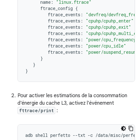
name:
"linux.ftrace"
ftrace_config
{
ftrace_events:
"devfreq/devfreq_freq
ftrace_events:
"cpuhp/cpuhp_enter"
ftrace_events:
"cpuhp/cpuhp_exit"
ftrace_events:
"cpuhp/cpuhp_multi_en
ftrace_events:
"power/cpu_frequency"
ftrace_events:
"power/cpu_idle"
ftrace_events:
"power/suspend_resume
}
}
}
Pour activer les estimations de la consommation
d'énergie du cache L3, activez l'événement
fttrace/print
:
adb
shell
perfetto
--txt
-c
/data/misc/perfet