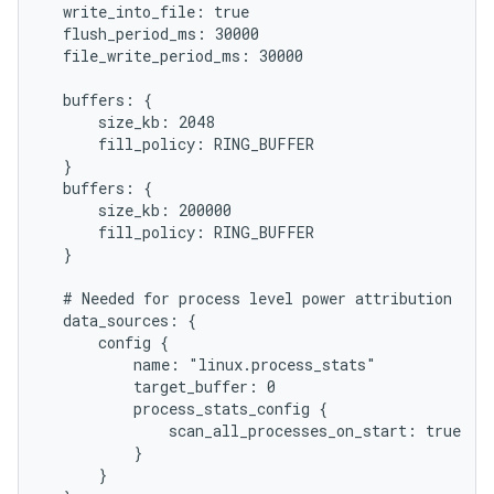
  write_into_file: true

  flush_period_ms: 30000

  file_write_period_ms: 30000

  buffers: {

      size_kb: 2048

      fill_policy: RING_BUFFER

  }

  buffers: {

      size_kb: 200000

      fill_policy: RING_BUFFER

  }

  # Needed for process level power attribution

  data_sources: {

      config {

          name: "linux.process_stats"

          target_buffer: 0

          process_stats_config {

              scan_all_processes_on_start: true

          }

      }
