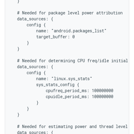
  }

  # Needed for package level power attribution

  data_sources: {

      config {

          name: "android.packages_list"

          target_buffer: 0

      }

  }

  # Needed for determining CPU freq/idle initial st
  data_sources: {

      config {

          name: "linux.sys_stats"

          sys_stats_config {

              cpufreq_period_ms: 100000000

              cpuidle_period_ms: 100000000

          }

      }

  }

  # Needed for estimating power and thread level po
  data_sources: {
