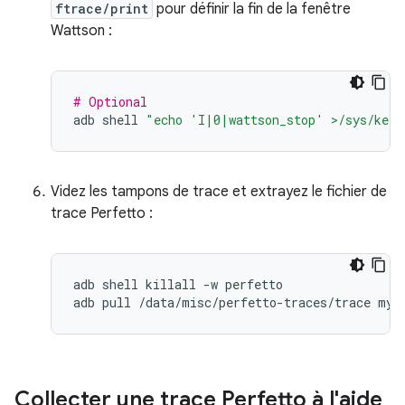
ftrace/print
pour définir la fin de la fenêtre
Wattson :
# Optional
adb
shell
"echo 'I|0|wattson_stop' >/sys/kern
Videz les tampons de trace et extrayez le fichier de
trace Perfetto :
adb
shell
killall
-w
perfetto

adb
pull
/data/misc/perfetto-traces/trace
Collecter une trace Perfetto à l'aide