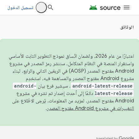
تسجيل الدخول
الوثائق
اعتبارًا من عام 2026، ولضمان اتّساق نموذج التطوير الثابت الأساسي
واستقرار المنصة في النظام المتكامل، سننشر رمز المصدر في مشروع
Android مفتوح المصدر (AOSP) في الربعَين الثاني والرابع. لبناء
مشروع Android مفتوح المصدر والمساهمة فيه، استخدِم
android-latest-release
. سيشير فرع بيان
android-
latest-release
دائمًا إلى أحدث إصدار تم نشره في مشروع
Android مفتوح المصدر. لمزيد من المعلومات، يُرجى الاطّلاع على
التغييرات في مشروع Android مفتوح المصدر
.