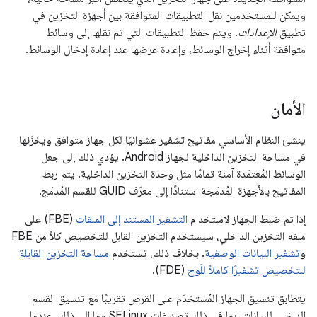
ويمكن للمستخدمين نقل التطبيقات المتوافقة بين أجهزة التخزين في
تطبيق
الإعدادات
. ويتم حفظ التطبيقات التي تم نقلها إلى وسائط
متوافقة أثناء إخراج الوسائط، وإعادة عرضها عند إعادة إدخال الوسائط.
الأمان
ينشئ النظام الأساسي مفاتيح تشفير عشوائيًا لكل جهاز متوافق ويخزّنها
في مساحة التخزين الداخلية لجهاز Android. يؤدي ذلك إلى جعل
الوسائط المُعتمَدة آمنة تمامًا مثل وحدة التخزين الداخلية. يتم ربط
المفاتيح بالأجهزة المُدمَجة استنادًا إلى معرّف GUID للقسم المُدمَج.
إذا تم ضبط الجهاز لاستخدام
التشفير المستند إلى الملفات
(FBE) على
ملفه التخزين الداخلي، سيستخدم التخزين القابل للتخصيص كلاً من FBE
و
تشفير البيانات الوصفية
. بخلاف ذلك، تستخدم
مساحة التخزين القابلة
للتخصيص تشفيرًا كاملاً للّوح
(FDE).
يتطابق تنسيق الجهاز المُستخدَم على القرص تقريبًا مع تنسيق القسم
الداخلي للبيانات، بما في ذلك تصنيفات SELinux وما إلى ذلك. عندما