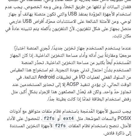
فقدان البيانات أو تلفها عن طريق الخطأ. وعلى وجه الخصوص، يجب عدم
استخدام الأجهزة المزوّدة بمنفذ USB والتي تكون متصلة بهاتف أو جهاز
لوحي. ومن الأمثلة الشائعة على الاستثناءات محرّك أقراص USB خارجي
متصل بجهاز على شكل تلفزيون، لأنّ التلفزيون بأكمله يتم تثبيته عادةً في
مكان ثابت.
عندما يستخدم المستخدم جهاز تخزين جديدًا، تُجري المنصة اختبارًا
مرجعيًا ومقارنةً بين أدائه وأداء مساحة التخزين الداخلية. إذا كان الجهاز
المُستخدَم أبطأ بكثير من مساحة التخزين الداخلية، تحذّر المنصة
المستخدم بشأن احتمال تدني جودة التجربة. تم استخراج هذا المقياس
من السلوك الفعلي لعمليات I/O في تطبيقات Android الشائعة. في
الوقت الحالي، لن يؤدي تنفيذ AOSP إلا إلى تحذير المستخدمين عند
تجاوز حدّ واحد، ولكن قد يُعدّل المصنّعون هذا الإجراء بشكلٍ أكبر، مثل
رفض استخدام البطاقة تمامًا إذا كانت بطيئة جدًا.
يجب تنسيق الأجهزة المُدمَجة باستخدام نظام ملفات متوافق مع أذونات
POSIX والسمات الموسّعة، مثل
ext4
أو
f2fs
. للحصول على الأداء
الأمثل، ننصح باستخدام نظام الملفات
f2fs
لأجهزة التخزين المستندة
إلى ذاكرة فلاش.