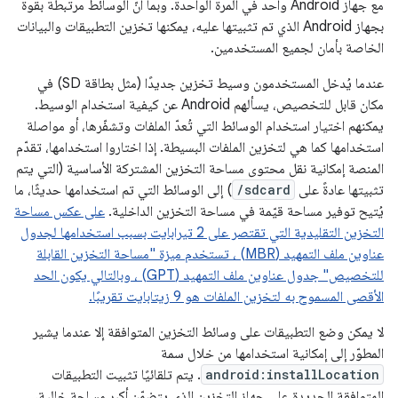
مع جهاز Android واحد في المرة الواحدة. وبما أنّ الوسائط مرتبطة بقوة
بجهاز Android الذي تم تثبيتها عليه، يمكنها تخزين التطبيقات والبيانات
الخاصة بأمان لجميع المستخدمين.
عندما يُدخل المستخدمون وسيط تخزين جديدًا (مثل بطاقة SD) في
مكان قابل للتخصيص، يسألهم Android عن كيفية استخدام الوسيط.
يمكنهم اختيار استخدام الوسائط التي تُعدّ الملفات وتشفّرها، أو مواصلة
استخدامها كما هي لتخزين الملفات البسيطة. إذا اختاروا استخدامها، تقدّم
المنصة إمكانية نقل محتوى مساحة التخزين المشتركة الأساسية (التي يتم
تثبيتها عادةً على ‎
/sdcard
) إلى الوسائط التي تم استخدامها حديثًا، ما
يُتيح توفير مساحة قيّمة في مساحة التخزين الداخلية.
على عكس مساحة
التخزين التقليدية التي تقتصر على 2 تيرابايت بسبب استخدامها لجدول
عناوين ملف التمهيد (MBR) ، تستخدم ميزة "مساحة التخزين القابلة
للتخصيص" جدول عناوين ملف التمهيد (GPT) ، وبالتالي يكون الحد
الأقصى المسموح به لتخزين الملفات هو 9 زيتابايت تقريبًا.
لا يمكن وضع التطبيقات على وسائط التخزين المتوافقة إلا عندما يشير
المطوّر إلى إمكانية استخدامها من خلال سمة
android:installLocation
. يتم تلقائيًا تثبيت التطبيقات
المتوافقة الجديدة على جهاز التخزين الذي يتضمّن أكبر مساحة خالية،