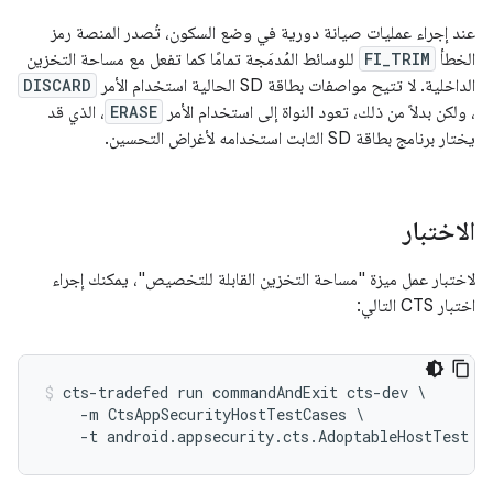
عند إجراء عمليات صيانة دورية في وضع السكون، تُصدر المنصة رمز
الخطأ
FI_TRIM
للوسائط المُدمَجة تمامًا كما تفعل مع مساحة التخزين
الداخلية. لا تتيح مواصفات بطاقة SD الحالية استخدام الأمر
DISCARD
، ولكن بدلاً من ذلك، تعود النواة إلى استخدام الأمر
ERASE
، الذي قد
يختار برنامج بطاقة SD الثابت استخدامه لأغراض التحسين.
الاختبار
لاختبار عمل ميزة "مساحة التخزين القابلة للتخصيص"، يمكنك إجراء
اختبار CTS التالي:
cts-tradefed run commandAndExit cts-dev \

    -m CtsAppSecurityHostTestCases \

    -t android.appsecurity.cts.AdoptableHostTest