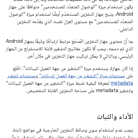
يكون استخدام ميزة "الوصول المتعدّد للمستخدمين" متوافقًا على جهاز
Android، يتيح جهاز التخزين المستخدَم أيضًا استخدام ميزة "الوصول
المتعدّد للمستخدمين" مع مستوى العزل نفسه الذي يقدّمه التخزين
الداخلي.
بما أنّ محتوى جهاز التخزين المُدمَج مرتبط ارتباطًا وثيقًا بجهاز Android
الذي تم دمجه، يجب ألا تكون مفاتيح التشفير قابلة للاستخراج من الجهاز
الرئيسي، وبالتالي لا يمكن تركيب جهاز التخزين في مكان آخر.
إذا كان جهازك يستخدم ميزة "التشفير من جهة العميل للبيانات"، اطّلِع
على
مستندات ميزة "التشفير من جهة العميل للبيانات"
و
مستندات تشفير
metadata
لمعرفة كيفية ضبط ميزة "التشفير من جهة العميل للبيانات"
وتشفير metadata على مساحة التخزين القابلة للتخصيص.
الأداء والثبات
يجب عدم استخدام سوى وسائط التخزين الخارجية في مواضع ثابتة،
مثل تجويف داخل ملف بطارية أو خلف غطاء واقي، للمساعدة في تجنُّب