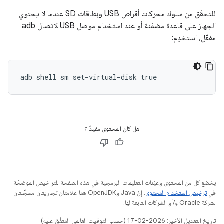
للتحقّق من سلوك محركات أقراص USB وبطاقات SD عندما لا يحتوي
الجهاز على قاعدة مضمّنة أو عند استخدام موصل USB لاتصال adb
مفعّل، استخدِم:
adb shell sm set-virtual-disk true
هل كان المحتوى مفيدًا؟
يخضع كل من المحتوى وعيّنات التعليمات البرمجية في هذه الصفحة للتراخيص الموضحّة
في
ترخيص استخدام المحتوى
. إنّ Java وOpenJDK هما علامتان تجاريتان مسجَّلتان
لشركة Oracle و/أو الشركات التابعة لها.
تاريخ التعديل الأخير: 2026-02-17 (حسب التوقيت العالمي المتفَّق عليه)