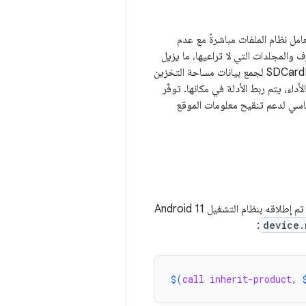
 نواة Linux لتحقيق نتائج مماثلة. يتعامل نظام الملفات مباشرةً مع عدم
والمجلدات التي لا تراعيها، ما يزيل
الحركة البطيئة للمجلدات الكبيرة من SDCardFS. يتم الآن ضبط تتبُّع الحصص الذي كان يجريه SDCardFS لجمع بيانات مساحة التخزين
، يتم ربط الأدلة في مكانها. توفّر
كل أساسي لدعم تنقيح معلومات الموقع
لتفعيل حصص المشاريع وطيّ حالة الأحرف لمساحة التخزين المحاكاة بدون SDCardFS على جهاز تم إطلاقه بنظام التشغيل Android 11
:
device.
$(
call
inherit-product
, 