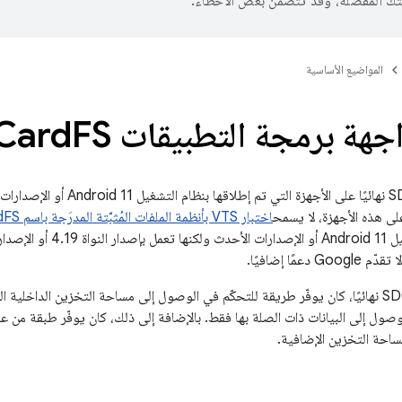
تك المفضّلة، وقد تتضمّن بعض الأخطاء.
المواضيع الأساسية
هة برمجة التطبيقات SDCard
FS نهائيًا
لى هذه الأجهزة، لا يسمح
اختبار VTS بأنظمة الملفات المُثبَّتة المدرَجة باسم SDCardFS.
إطلاقها بنظام التشغيل Android 11
صول إلى البيانات ذات الصلة بها فقط. بالإضافة إلى ذلك، كان يوفّر طبقة من 
ساحة التخزين الإضافية.