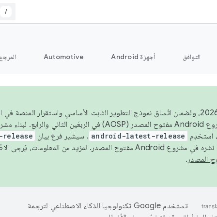
/
التوافق
أجهزة Android
Automotive
المرجع
اعتبارًا من عام 2026، ولضمان اتّساق نموذج التطوير الثابت الأساسي واستقرار المنصة
 استخدِم
android-latest-release
. سيشير فرع بيان
-release
ح المصدر. لمزيد من المعلومات، يُرجى الاطّلاع على
.
تستخدم Google تكنولوجيا الذكاء الاصطناعي لترجمة