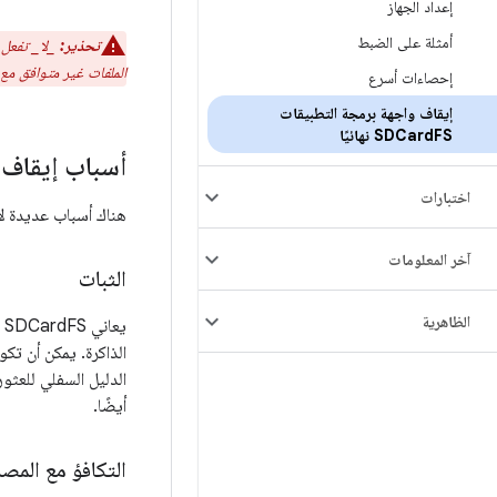
إعداد الجهاز
أمثلة على الضبط
تحذير:
الملفات غير متوافق مع 
إحصاءات أسرع
إيقاف واجهة برمجة التطبيقات
FS نهائيًا
SDCard
أسباب إيقاف SDCard
اختبارات
هناك أسباب عديدة لإيقاف DCardFS
آخر المعلومات
الثبات
الظاهرية
ي
الذاكرة. يمكن أن تكو
الدليل السفلي للعثو
أيضًا.
التكافؤ مع المص