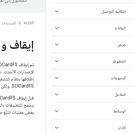
المحتوى إلى لغ
إمكانية التوصيل
AOSP
المستندات
البيانات
إيقاف واج
عرض
الخطوط
الإصدارات الأحدث. ع
الرسومات
SDCardFS، ولكن لا تقدّم Google دعمًا إضافيًا.
التفاعل
يسمح للتطبيقات بالو
الوسائط
بعض عمليات تتبُّع م
الأداء