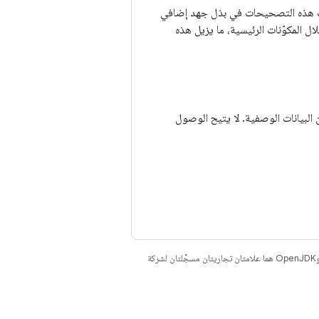
 عمليات الربط. تتسبب هذه التصحيحات في بذل جهد إضافي
واردة من المصدر الرئيسي في هذه المناطق. يمكن تكرار ميزات SDCardFS من خلال المكوّنات الرئيسية، ما يزيل هذه
 معيّنة من البيانات الوصفية. لا يتيح الوصول
. إنّ Java وOpenJDK هما علامتان تجاريتان مسجَّلتان لشركة