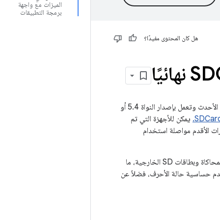
الميزات مع واجهة
برمجة التطبيقات
هل كان المحتوى مفيدًا؟
تم إيقاف SDCardFS نهائيًا على الأجهزة التي تم إطلاقها بنظام التشغيل Android 11 أو الإصدارات الأحدث وتعمل بإصدار النواة 5.4 أو
يمكن للأجهزة التي تم
 أو الإصدارات الأحدث ولكنها تعمل بإصدار النواة 4.19 أو الإصدارات الأقدم مواصلة استخدام
قبل إيقاف SDCardFS نهائيًا، كان يوفّر طريقة للتحكّم في الوصول إلى مساحة التخزين الداخلية المحاكاة وبطاقات SD الخارجية، ما
عدم حساسية حالة الأحرف، فضلاً عن