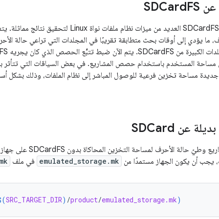
SDCar
FS
يستخدم البديل عن SDCardFS العديد من ميزات نظام ملفات
 ما يؤدي إلى أوقات بحث متطابقة تقريبًا في المجلدات التي تراعي حالة الأحرف 
مساحة المستخدم باستخدام حصص المشاريع. في بعض السياقات التي تتأثر بالأداء
ملية تنفيذ FUSE جديدة مساحة تخزين فرعية للوصول المباشر إلى نظام الملفات، وذلك بش
ة عن SDCard
، يجب أن يكون الجهاز مستمدًا من
emulated_storage.mk
في ملف
mk
$(
SRC_TARGET_DIR
)
/
product
/
emulated_storage.mk
)