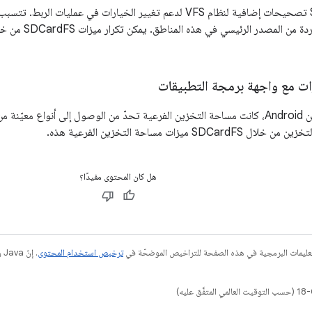
يتطلب SDCardFS تصحيحات إضافية لنظام VFS لدعم تغيير الخيارات في
لقبول التغييرات ال
زات مع واجهة برمجة التطبيقات
في الإصدار السابق من Android، كانت مساحة التخزين الفرعية تحدّ من الوصول إلى أنواع
S ميزات مساحة التخزين الفرعية هذه.
هل كان المحتوى مفيدًا؟
عليمات البرمجية في هذه الصفحة للتراخيص الموضحّة في
ترخيص استخدام المحتوى