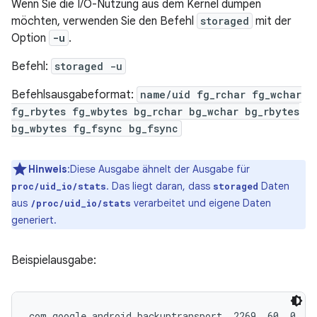
Wenn Sie die I/O-Nutzung aus dem Kernel dumpen
möchten, verwenden Sie den Befehl
storaged
mit der
Option
-u
.
Befehl:
storaged -u
Befehlsausgabeformat:
name/uid fg_rchar fg_wchar
fg_rbytes fg_wbytes bg_rchar bg_wchar bg_rbytes
bg_wbytes fg_fsync bg_fsync
Hinweis
:Diese Ausgabe ähnelt der Ausgabe für
. Das liegt daran, dass
Daten
proc/uid_io/stats
storaged
aus
verarbeitet und eigene Daten
/proc/uid_io/stats
generiert.
Beispielausgabe:
com.google.android.backuptransport  2269  60  0  0 