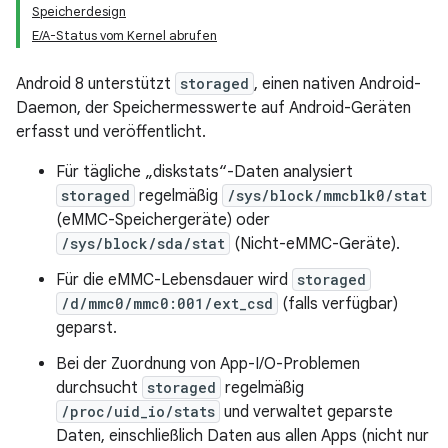
Speicherdesign
E/A-Status vom Kernel abrufen
Android 8 unterstützt
storaged
, einen nativen Android-
Daemon, der Speichermesswerte auf Android-Geräten
erfasst und veröffentlicht.
Für tägliche „diskstats“-Daten analysiert
storaged
regelmäßig
/sys/block/mmcblk0/stat
(eMMC-Speichergeräte) oder
/sys/block/sda/stat
(Nicht-eMMC-Geräte).
Für die eMMC-Lebensdauer wird
storaged
/d/mmc0/mmc0:001/ext_csd
(falls verfügbar)
geparst.
Bei der Zuordnung von App-I/O-Problemen
durchsucht
storaged
regelmäßig
/proc/uid_io/stats
und verwaltet geparste
Daten, einschließlich Daten aus allen Apps (nicht nur