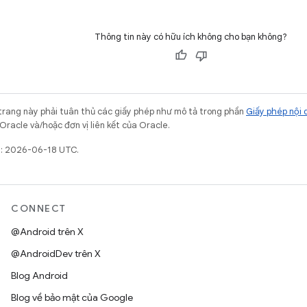
Thông tin này có hữu ích không cho bạn không?
trang này phải tuân thủ các giấy phép như mô tả trong phần
Giấy phép nội 
Oracle và/hoặc đơn vị liên kết của Oracle.
t: 2026-06-18 UTC.
CONNECT
@Android trên X
@AndroidDev trên X
Blog Android
Blog về bảo mật của Google