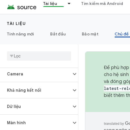
Tài liệu
Tìm kiếm mã Android
TÀI LIỆU
Tổng quan
Tính năng mới
Bắt đầu
Bảo mật
Chủ đề 
Cấu trúc
Âm thanh
Để phù hợp 
Camera
cho hệ sinh
và đóng gó
latest-rel
Khả năng kết nối
biết thêm th
Dữ liệu
Màn hình