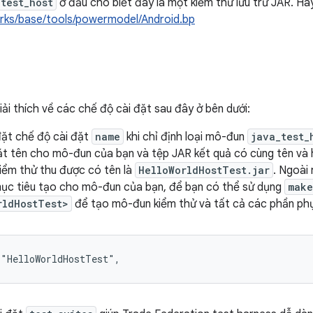
_test_host
ở đầu cho biết đây là một kiểm thử lưu trữ JAR. Hã
ks/base/tools/powermodel/Android.bp
ải thích về các chế độ cài đặt sau đây ở bên dưới:
đặt chế độ cài đặt
name
khi chỉ định loại mô-đun
java_test_
ặt tên cho mô-đun của bạn và tệp JAR kết quả có cùng tên và
kiểm thử thu được có tên là
HelloWorldHostTest.jar
. Ngoài
mục tiêu tạo cho mô-đun của bạn, để bạn có thể sử dụng
make
rldHostTest>
để tạo mô-đun kiểm thử và tất cả các phần ph