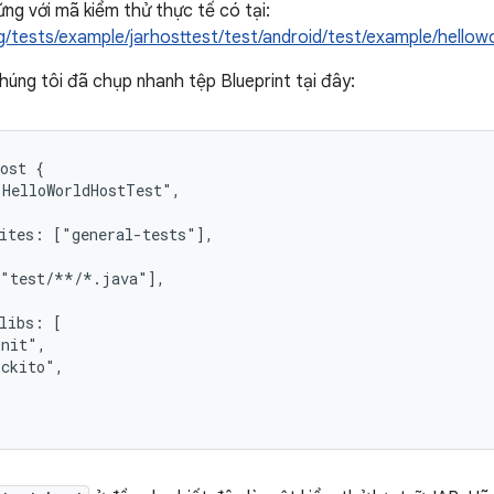
ứng với mã kiểm thử thực tế có tại:
g/tests/example/jarhosttest/test/android/test/example/hellow
chúng tôi đã chụp nhanh tệp Blueprint tại đây:
ost {

HelloWorldHostTest",

ites: ["general-tests"],

"test/**/*.java"],

libs: [

nit",

ckito",
