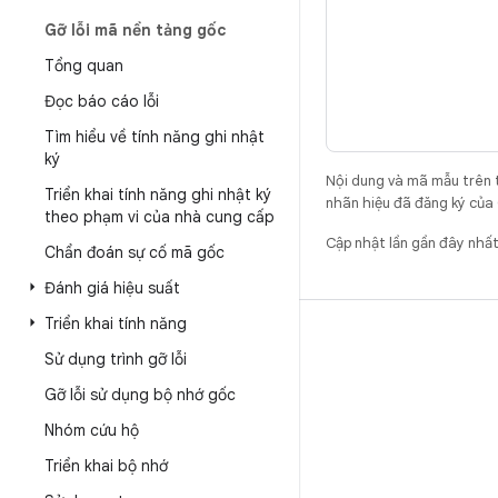
Gỡ lỗi mã nền tảng gốc
Tổng quan
Đọc báo cáo lỗi
Tìm hiểu về tính năng ghi nhật
ký
Nội dung và mã mẫu trên 
Triển khai tính năng ghi nhật ký
nhãn hiệu đã đăng ký của 
theo phạm vi của nhà cung cấp
Cập nhật lần gần đây nhấ
Chẩn đoán sự cố mã gốc
Đánh giá hiệu suất
Triển khai tính năng
BẢN DỰNG
Sử dụng trình gỡ lỗi
Vị trí lưu trữ mã Android
Gỡ lỗi sử dụng bộ nhớ gốc
Yêu cầu
Nhóm cứu hộ
Cách tải mã xuống
Triển khai bộ nhớ
Xem trước mã nhị phân