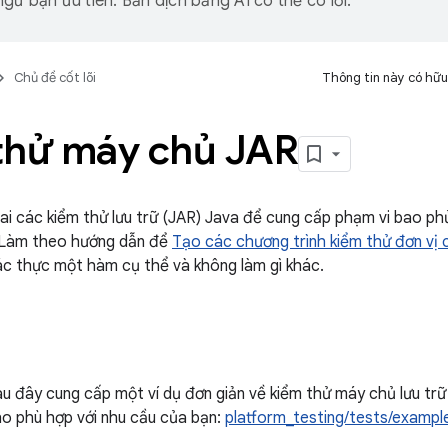
gữ bạn ưu tiên. Bản dịch bằng AI có thể có lỗi.
Chủ đề cốt lõi
Thông tin này có hữu
thử máy chủ JAR
hai các kiểm thử lưu trữ (JAR) Java để cung cấp phạm vi bao 
 Làm theo hướng dẫn để
Tạo các chương trình kiểm thử đơn vị 
ác thực một hàm cụ thể và không làm gì khác.
au đây cung cấp một ví dụ đơn giản về kiểm thử máy chủ lưu tr
ho phù hợp với nhu cầu của bạn:
platform_testing/tests/example