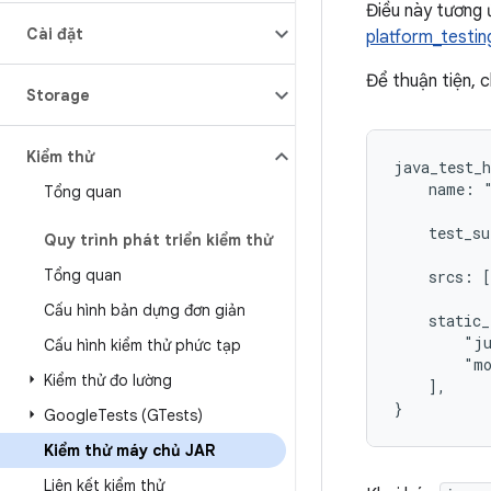
Điều này tương 
Cài đặt
platform_testin
Để thuận tiện, 
Storage
Kiểm thử
java_test_h
    name: "
Tổng quan
    test_su
Quy trình phát triển kiểm thử
Tổng quan
    srcs: [
Cấu hình bản dựng đơn giản
    static_
        "ju
Cấu hình kiểm thử phức tạp
        "mo
Kiểm thử đo lường
    ],

Google
Tests (GTests)
Kiểm thử máy chủ JAR
Liên kết kiểm thử