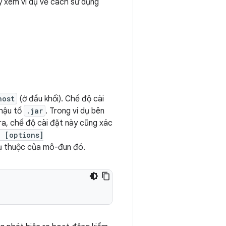
y xem ví dụ về cách sử dụng
host
(ở đầu khối). Chế độ cài
 hậu tố
.jar
. Trong ví dụ bên
 ra, chế độ cài đặt này cũng xác
 [options]
ụ thuộc của mô-đun đó.