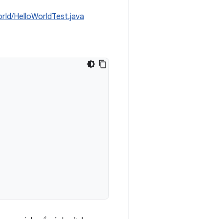
orld/HelloWorldTest.java