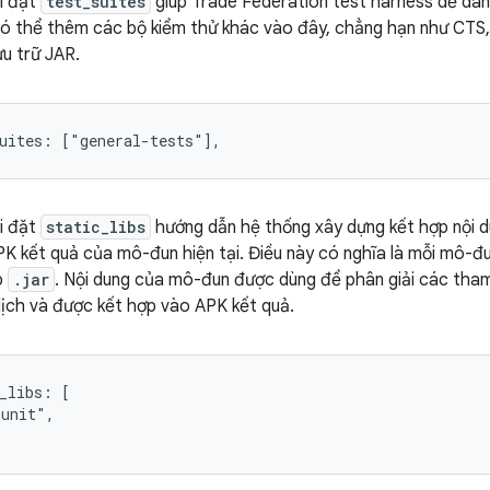
i đặt
test_suites
giúp Trade Federation test harness dễ dàn
có thể thêm các bộ kiểm thử khác vào đây, chẳng hạn như CTS,
u trữ JAR.
i đặt
static_libs
hướng dẫn hệ thống xây dựng kết hợp nội 
K kết quả của mô-đun hiện tại. Điều này có nghĩa là mỗi mô-đu
p
.jar
. Nội dung của mô-đun được dùng để phân giải các tham
dịch và được kết hợp vào APK kết quả.
_libs: [

unit",
