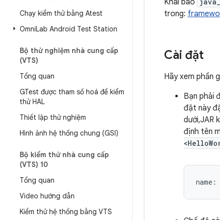
Khai báo
java
Chạy kiểm thử bằng Atest
trong:
framewor
Omni
Lab Android Test Station
Bộ thử nghiệm nhà cung cấp
Cài đặt
(VTS)
Tổng quan
Hãy xem phần gi
GTest được tham số hoá để kiểm
Bạn phải 
thử HAL
đặt này đ
Thiết lập thử nghiệm
dưới,JAR 
định tên 
Hình ảnh hệ thống chung (GSI)
<HelloWo
Bộ kiểm thử nhà cung cấp
(VTS) 10
Tổng quan
Video hướng dẫn
Kiểm thử hệ thống bằng VTS