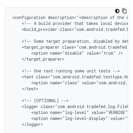
<configuration
description="<description
of
the
<!--
A
build
provider
that
takes
local
device
<build_provider
class="com.android.tradefed.bu
<!--
Some
target
preparation,
disabled
by
defa
<target_preparer
<option
name="disable"
value="true"
</target_preparer>

<!--
One
test
running
some
unit
tests
<test
<option
name="class"
value="com.android.tr
</test>

<!--
[OPTIONAL]
<logger
<option
name="log-level"
value="VERBOSE"
<option
name="log-level-display"
value="VE
</logger>
