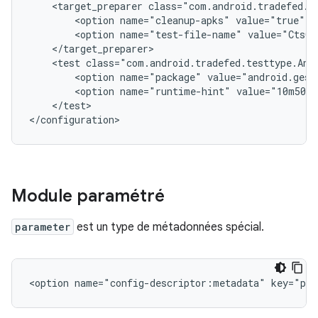
<target_preparer
<option
name="cleanup-apks"
value="true"
<option
name="test-file-name"
value="CtsGe
<test
class="com.android.tradefed.testtype.And
<option
name="package"
value="android.gest
<option
name="runtime-hint"
value="10m50s"
</test>

Module paramétré
parameter
est un type de métadonnées spécial.
<option
name="config-descriptor:metadata"
key="par