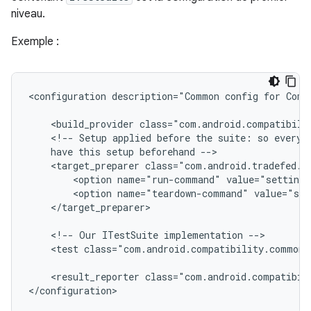
niveau.
Exemple :
<configuration
description="Common
config
for
Comp
<build_provider
class="com.android.compatibili
<!--
Setup
applied
before
the
suite:
so
everyt
have
this
setup
beforehand
<target_preparer
<option
name="run-command"
value="settings
<option
name="teardown-command"
value="set
</target_preparer>

<!--
Our
ITestSuite
implementation
<test
class="com.android.compatibility.common.
<result_reporter
class="com.android.compatibil