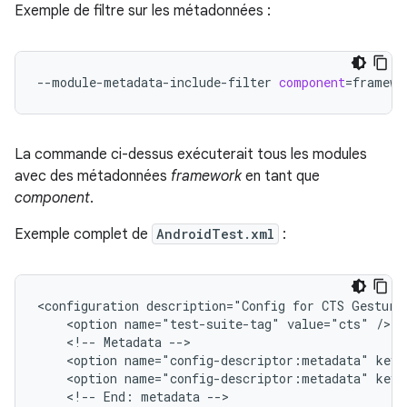
Exemple de filtre sur les métadonnées :
--module-metadata-include-filter
component
=
La commande ci-dessus exécuterait tous les modules
avec des métadonnées
framework
en tant que
component
.
Exemple complet de
AndroidTest.xml
:
<configuration
description="Config
for
CTS
Gesture
<option
name="test-suite-tag"
value="cts"
<!--
Metadata
<option
name="config-descriptor:metadata"
key=
<option
name="config-descriptor:metadata"
key=
<!--
End:
metadata