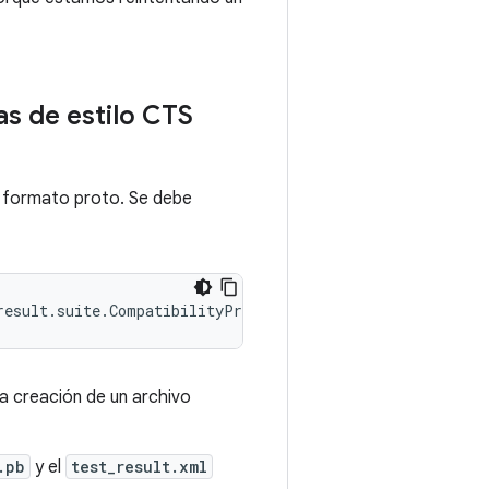
as de estilo CTS
n formato proto. Se debe
result.suite.CompatibilityProtoResultReporter"
a creación de un archivo
.pb
y el
test_result.xml