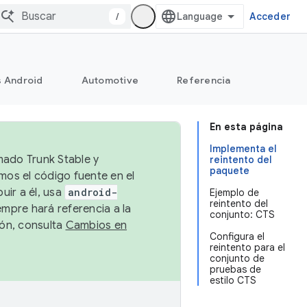
/
Acceder
s Android
Automotive
Referencia
En esta página
Implementa el
mado Trunk Stable y
reintento del
paquete
emos el código fuente en el
uir a él, usa
android-
Ejemplo de
reintento del
empre hará referencia a la
conjunto: CTS
ión, consulta
Cambios en
Configura el
reintento para el
conjunto de
pruebas de
estilo CTS