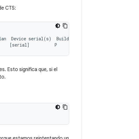
de CTS:
lan
Device
serial
(
s
)
Build
ID
[
serial
]
P
. Esto significa que, si el
to.
rque estamos reintentando un