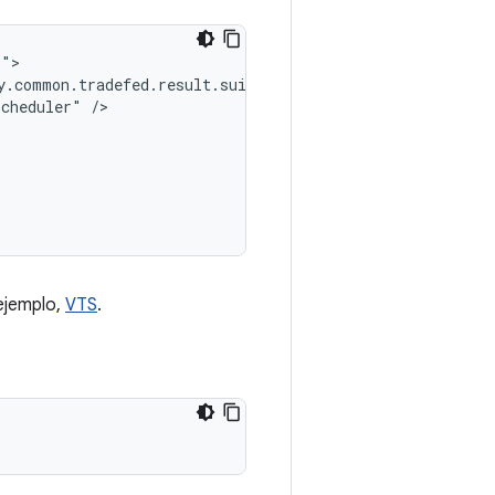
y.common.tradefed.result.suite.PreviousResultLoader"
scheduler"
/>

 ejemplo,
VTS
.