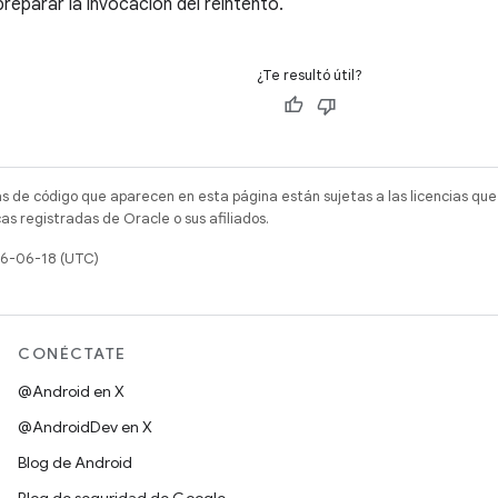
reparar la invocación del reintento.
¿Te resultó útil?
as de código que aparecen en esta página están sujetas a las licencias que
s registradas de Oracle o sus afiliados.
26-06-18 (UTC)
CONÉCTATE
@Android en X
@AndroidDev en X
Blog de Android