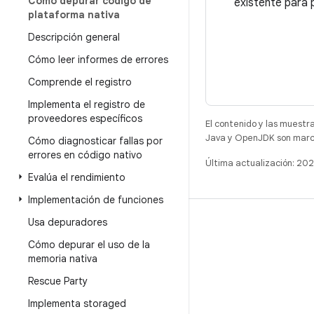
Cómo depurar código de
existente para p
plataforma nativa
Descripción general
Cómo leer informes de errores
Comprende el registro
Implementa el registro de
proveedores específicos
El contenido y las muestr
Java y OpenJDK son marca
Cómo diagnosticar fallas por
errores en código nativo
Última actualización: 20
Evalúa el rendimiento
Implementación de funciones
Usa depuradores
COMPILACIÓN
Cómo depurar el uso de la
Repositorio de Android
memoria nativa
Requisitos
Rescue Party
Descarga
Implementa storaged