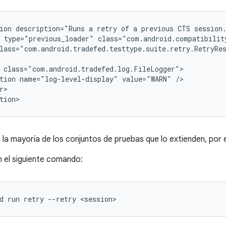
ion
description="Runs
a
retry
of
a
previous
CTS
type="previous_loader"
class="com.android.compatibilit
lass="com.android.tradefed.testtype.suite.retry.RetryRe
tion
name="log-level-display"
value="WARN"
r>

a la mayoría de los conjuntos de pruebas que lo extienden, por
n el siguiente comando:
d
run
retry
--retry