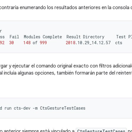
contraría enumerando los resultados anteriores en la consola 
r

ss
Fail
Modules
Complete
Result
Directory
Test
P
92
30
148
of
999
2018
.10.29_14.12.57
cts
gar y ejecutar el comando original exacto con filtros adicionales
l incluía algunas opciones, también formarán parte del reinten
d
run
cts-dev
-m
 lo anterior siempre está vinculado a
CtsGestureTestCases
po