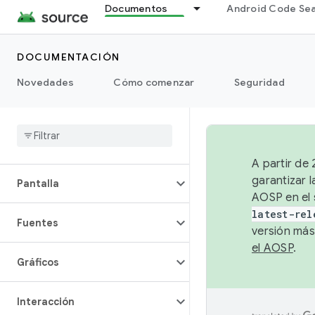
Documentos
Android Code Se
Audio
DOCUMENTACIÓN
Cámara
Novedades
Cómo comenzar
Seguridad
Conectividad
Datos
A partir de
garantizar l
Pantalla
AOSP en el 
latest-rel
Fuentes
versión más
el AOSP
.
Gráficos
Interacción