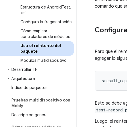
comando que sol
Estructura de Android
Test
.
xml
Configura la fragmentación
Configura
Cómo emplear
controladores de módulos
Usa el reintento del
paquete
Para que el rei
agregar lo sigui
Módulos multidispositivo
Desarrollar TF
Arquitectura
<result_rep
Índice de paquetes
Pruebas multidispositivo con
Esto se debe ag
Mobly
test-record.
Descripción general
Luego, el reint