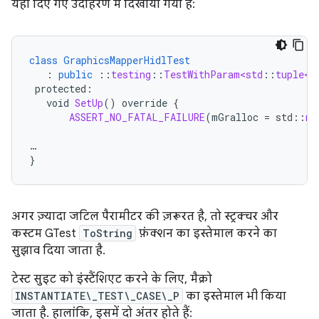
यहां दिए गए उदाहरण में दिखाया गया है:
class
GraphicsMapperHidlTest
:
public
::
testing
::
TestWithParam<std
::
tuple<s
protected
:
void
SetUp
()
override
{
ASSERT_NO_FATAL_FAILURE
(
mGralloc
=
std
::
ma
…
}
अगर ज़्यादा जटिल पैरामीटर की ज़रूरत है, तो स्ट्रक्चर और
कस्टम GTest
ToString
फ़ंक्शन का इस्तेमाल करने का
सुझाव दिया जाता है.
टेस्ट सुइट को इंस्टैंशिएट करने के लिए, मैक्रो
INSTANTIATE\_TEST\_CASE\_P
का इस्तेमाल भी किया
जाता है. हालांकि, इसमें दो अंतर होते हैं: