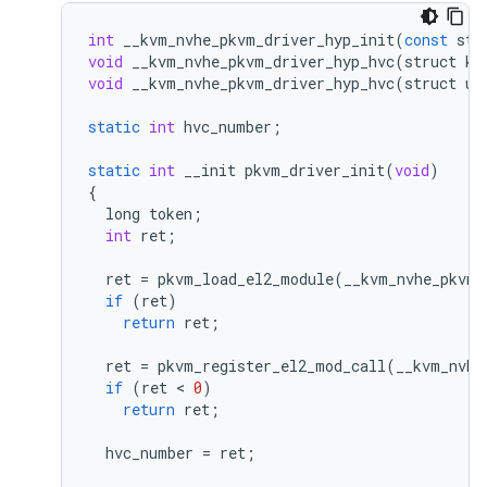
int
__kvm_nvhe_pkvm_driver_hyp_init
(
const
str
void
__kvm_nvhe_pkvm_driver_hyp_hvc
(
struct
kv
void
__kvm_nvhe_pkvm_driver_hyp_hvc
(
struct
us
static
int
hvc_number
;
static
int
__init
pkvm_driver_init
(
void
)
{
long
token
;
int
ret
;
ret
=
pkvm_load_el2_module
(
__kvm_nvhe_pkvm_
if
(
ret
)
return
ret
;
ret
=
pkvm_register_el2_mod_call
(
__kvm_nvhe
if
(
ret
 < 
0
)
return
ret
;
hvc_number
=
ret
;