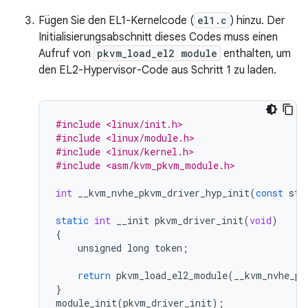
Fügen Sie den EL1-Kernelcode (
el1.c
) hinzu. Der
Initialisierungsabschnitt dieses Codes muss einen
Aufruf von
pkvm_load_el2 module
enthalten, um
den EL2-Hypervisor-Code aus Schritt 1 zu laden.
#include <linux/init.h>
#include <linux/module.h>
#include <linux/kernel.h>
#include <asm/kvm_pkvm_module.h>
int
__kvm_nvhe_pkvm_driver_hyp_init
(
const
str
static
int
__init
pkvm_driver_init
(
void
)
{
unsigned
long
token
;
return
pkvm_load_el2_module
(
__kvm_nvhe_pk
}
module_init
(
pkvm_driver_init
);