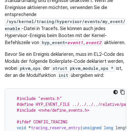
Standardmäßig sind Ereignisse deaktiviert. Wenn Sie
Ereignisse aktivieren möchten, verwenden Sie die
entsprechende
/sys/kernel/tracing/hypervisor/events/my_event/
enable
-Datei in Tracefs. Sie können auch jedes
Hypervisor-Ereignis beim Booten mit der Kernel-
Befehlszeile von
hyp_event=
event1
,
event2
aktivieren.
Bevor Sie ein Ereignis deklarieren, muss im EL2-Code des
Moduls der folgende Boilerplate-Code deklariert werden,
wobei
pkvm_ops
der
struct pkvm_module_ops *
ist,
der an die Modulfunktion
init
übergeben wird:
#include
"events.h"
#define HYP_EVENT_FILE ../../../../relative/path
#include <nvhe/define_events.h>
#ifdef CONFIG_TRACING
void
*
tracing_reserve_entry
(
unsigned
long
length