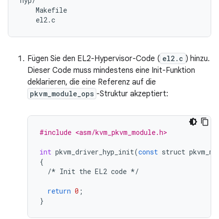
hyp/

    Makefile

Fügen Sie den EL2-Hypervisor-Code (
el2.c
) hinzu.
Dieser Code muss mindestens eine Init-Funktion
deklarieren, die eine Referenz auf die
pkvm_module_ops
-Struktur akzeptiert:
#include <asm/kvm_pkvm_module.h>
int
pkvm_driver_hyp_init
(
const
struct
pkvm_mo
{
/*
Init
the
EL2
code
*/
return
0
;
}