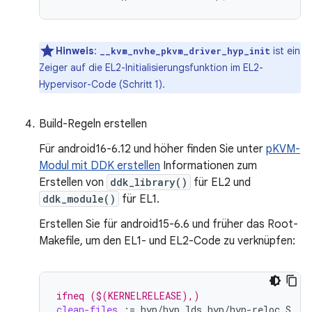
Hinweis
:
ist ein
__kvm_nvhe_pkvm_driver_hyp_init
Zeiger auf die EL2-Initialisierungsfunktion im EL2-
Hypervisor-Code (Schritt 1).
Build-Regeln erstellen
Für android16-6.12 und höher finden Sie unter
pKVM-
Modul mit DDK erstellen
Informationen zum
Erstellen von
ddk_library()
für EL2 und
ddk_module()
für EL1.
Erstellen Sie für android15-6.6 und früher das Root-
Makefile, um den EL1- und EL2-Code zu verknüpfen:
ifneq ($(KERNELRELEASE),)
clean-files
:=
hyp/hyp.lds
hyp/hyp-reloc.S
