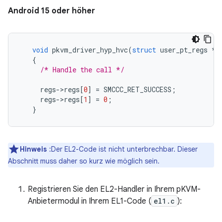
Android 15 oder höher
void
pkvm_driver_hyp_hvc
(
struct
user_pt_regs
*
r
{
/* Handle the call */
regs
-
>
regs
[
0
]
=
SMCCC_RET_SUCCESS
;
regs
-
>
regs
[
1
]
=
0
;
}
Hinweis
:Der EL2-Code ist nicht unterbrechbar. Dieser
Abschnitt muss daher so kurz wie möglich sein.
Registrieren Sie den EL2-Handler in Ihrem pKVM-
Anbietermodul in Ihrem EL1-Code (
el1.c
):