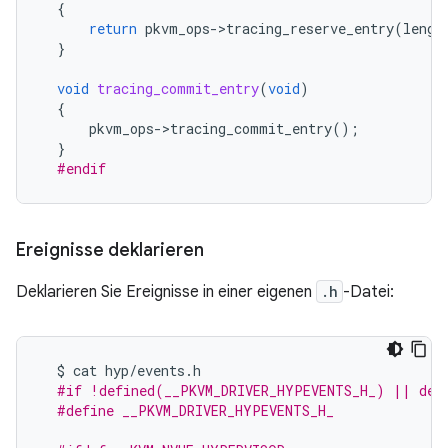
{
return
pkvm_ops
-
>
tracing_reserve_entry
(
lengt
}
void
tracing_commit_entry
(
void
)
{
pkvm_ops
-
>
tracing_commit_entry
();
}
#endif
Ereignisse deklarieren
Deklarieren Sie Ereignisse in einer eigenen
.h
-Datei:
$
cat
hyp
/
events
.
h
#if !defined(__PKVM_DRIVER_HYPEVENTS_H_) || def
#define __PKVM_DRIVER_HYPEVENTS_H_