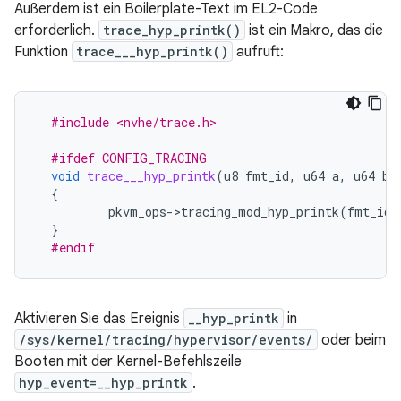
Außerdem ist ein Boilerplate-Text im EL2-Code
erforderlich.
trace_hyp_printk()
ist ein Makro, das die
Funktion
trace___hyp_printk()
aufruft:
#include <nvhe/trace.h>
#ifdef CONFIG_TRACING
void
trace___hyp_printk
(
u8
fmt_id
,
u64
a
,
u64
b
,
{
pkvm_ops
-
>
tracing_mod_hyp_printk
(
fmt_id
,
}
#endif
Aktivieren Sie das Ereignis
__hyp_printk
in
/sys/kernel/tracing/hypervisor/events/
oder beim
Booten mit der Kernel-Befehlszeile
hyp_event=__hyp_printk
.