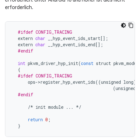
erforderlich. Unter Android 16 und höher ist dies nicht
erforderlich.
#ifdef CONFIG_TRACING
extern
char
__hyp_event_ids_start
[];
extern
char
__hyp_event_ids_end
[];
#endif
int
pkvm_driver_hyp_init
(
const
struct
pkvm_modul
{
#ifdef CONFIG_TRACING
ops
-
>
register_hyp_event_ids
((
unsigned
long
)
_
(
unsigned
#endif
/*
init
module
...
*/
return
0
;
}