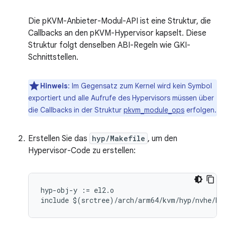
Die pKVM-Anbieter-Modul-API ist eine Struktur, die
Callbacks an den pKVM-Hypervisor kapselt. Diese
Struktur folgt denselben ABI-Regeln wie GKI-
Schnittstellen.
Hinweis
:
Im Gegensatz zum Kernel wird kein Symbol
exportiert und alle Aufrufe des Hypervisors müssen über
die Callbacks in der Struktur
pkvm_module_ops
erfolgen.
Erstellen Sie das
hyp/Makefile
, um den
Hypervisor-Code zu erstellen:
hyp
-
obj
-
y
:=
el2
.
o
include
$
(
srctree
)
/
arch
/
arm64
/
kvm
/
hyp
/
nvhe
/
Ma