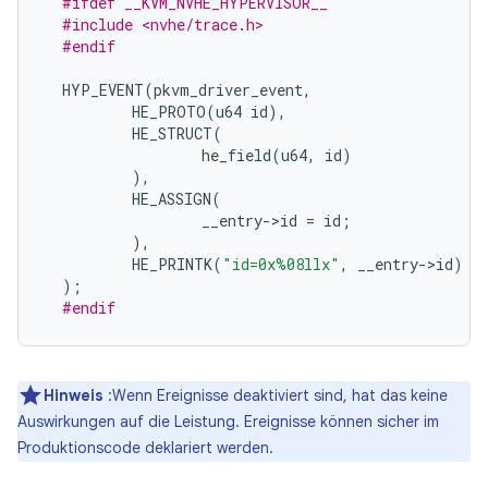
#ifdef __KVM_NVHE_HYPERVISOR__
#include <nvhe/trace.h>
#endif
HYP_EVENT
(
pkvm_driver_event
,
HE_PROTO
(
u64
id
),
HE_STRUCT
(
he_field
(
u64
,
id
)
),
HE_ASSIGN
(
__entry
-
>
id
=
id
;
),
HE_PRINTK
(
"id=0x%08llx"
,
__entry
-
>
id
)
);
#endif
Hinweis
:Wenn Ereignisse deaktiviert sind, hat das keine
Auswirkungen auf die Leistung. Ereignisse können sicher im
Produktionscode deklariert werden.