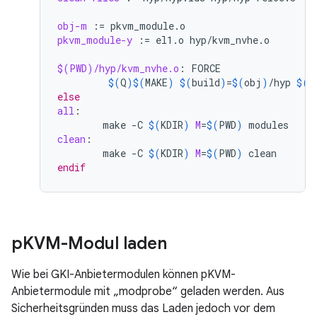
obj-m
:=
pkvm_module-y
:=
el1.o
hyp/kvm_nvhe.o

$(PWD)/hyp/kvm_nvhe.o
:
FORCE
$(
Q
)$(
MAKE
)
$(
build
)
=
$(
obj
)
/hyp
$(
o
else
all
:
make
-C
$(
KDIR
)
M
=
$(
PWD
)
clean
:
make
-C
$(
KDIR
)
M
=
$(
PWD
)
endif
p
KVM-Modul laden
Wie bei GKI-Anbietermodulen können pKVM-
Anbietermodule mit „modprobe“ geladen werden. Aus
Sicherheitsgründen muss das Laden jedoch vor dem