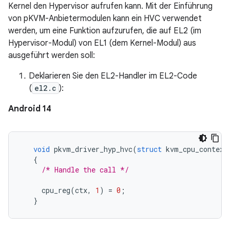
Kernel den Hypervisor aufrufen kann. Mit der Einführung
von pKVM-Anbietermodulen kann ein HVC verwendet
werden, um eine Funktion aufzurufen, die auf EL2 (im
Hypervisor-Modul) von EL1 (dem Kernel-Modul) aus
ausgeführt werden soll:
Deklarieren Sie den EL2-Handler im EL2-Code
(
el2.c
):
Android 14
void
pkvm_driver_hyp_hvc
(
struct
kvm_cpu_context
{
/* Handle the call */
cpu_reg
(
ctx
,
1
)
=
0
;
}