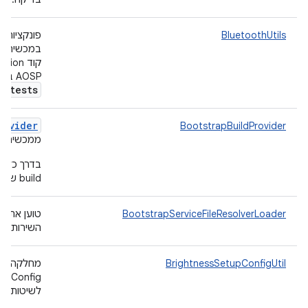
BluetoothUtils
במכשיר
AOSP בכתובת:
thtests
rovider
BootstrapBuildProvider
ממכשיר ה
בדרך כלל
build שסופקה חיצונית, כלומר
BootstrapServiceFileResolverLoader
טוען את ה
השירות.
BrightnessSetupConfigUtil
מחלקה של
לשיטות.