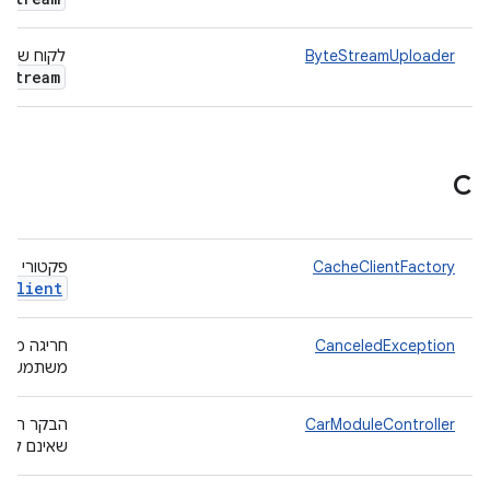
ByteStreamUploader
לקוח שמט
e
Stream
C
CacheClientFactory
פקטורי (factory) שיוצר מופע יחיד של
Client
.
CanceledException
חריגה מופ
משתמש מב
CarModuleController
הבקר הזה 
שאינם לרכ