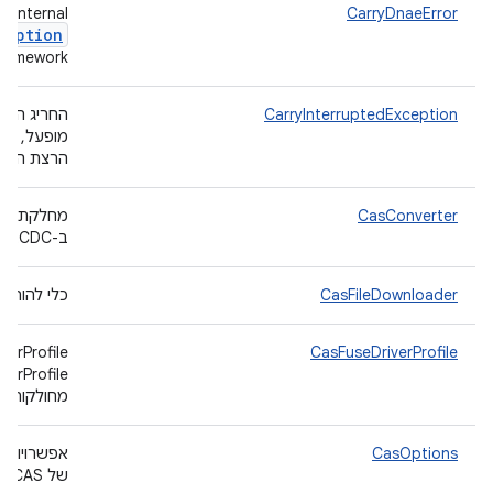
n
‫Internal
CarryDnaeError
ception
ramework.
CarryInterruptedException
החריג הזה
הרצת הבדי
CasConverter
מחלקת סינ
ב-FastCDC לספרייה המקורית.
CasFileDownloader
כלי להורדת ק
CasFuseDriverProfile
מחולקות לנתחי
CasOptions
אפשרויות 
של CAS.