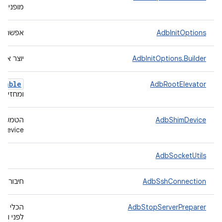
מופנית א
AdbInitOptions
אפשרויות לאתחו
AdbInitOptions.Builder
יוצר אפשר
seable
AdbRootElevator
ומחזיר את מצ
AdbShimDevice
הטמעה ש
Device.
AdbSocketUtils
AdbSshConnection
חיבור Adb דרך גשר SSH.
AdbStopServerPreparer
לפני ואחר