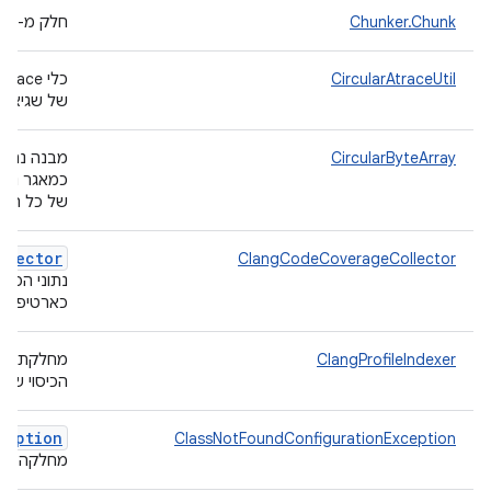
Chunker.Chunk
חלק מ-blob.
CircularAtraceUtil
של שגיאות ANR במהלך בדיקות nkey
CircularByteArray
מבנה נתונ
כמאגר נתונ
של כל הער
llector
ClangCodeCoverageCollector
כארטיפקטי
ClangProfileIndexer
מחלקת כלי
הכיסוי של הקו
ception
ClassNotFoundConfigurationException
מחלקה של 