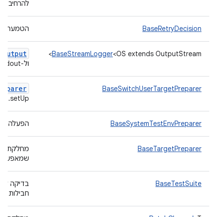
להרחיב.
BaseRetryDecision
הטמעה בס
g
Output
BaseStreamLogger
<OS extends OutputStream>
ול-stdout.
reparer
BaseSwitchUserTargetPreparer
setUp.
BaseSystemTestEnvPreparer
הפעלה מח
BaseTargetPreparer
מחלקת הט
שמאפשרת ל
BaseTestSuite
חבילות ח