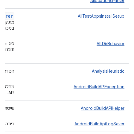
AllocationsParser
eparer
AllTestAppsInstallSetup
מתיקייה
במכשיר
AltDirBehavior
תוכנות ה
AnalysisHeuristic
הסדר חש
AndroidBuildAPIException
API.
AndroidBuildAPIHelper
שיטת עזר ש
AndroidBuildApiLogSaver
כיתה ששומרת ק