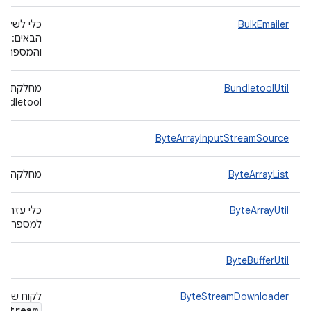
BulkEmailer
כלי לשליח
הבאים: מר
והמספר הכ
BundletoolUtil
מחלקת כל
bundletool כדי להתקין את קובצי ה-‎ .apks
ByteArrayInputStreamSource
ByteArrayList
מחלקה שמי
ByteArrayUtil
כלי עזר ל
למספר של
ByteBufferUtil
ByteStreamDownloader
לקוח שמט
e
Stream