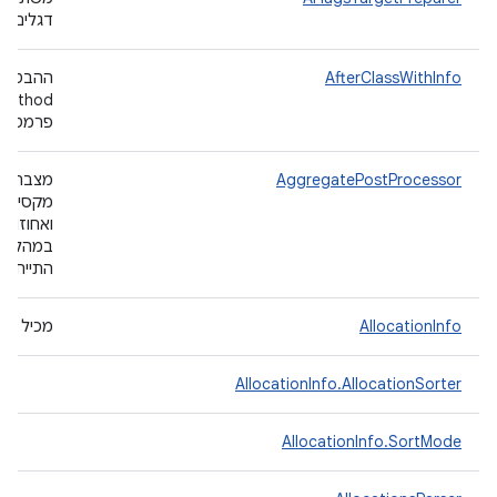
דגלים לפ
AfterClassWithInfo
ההבטחות
פרמטר
AggregatePostProcessor
מצבר מד
מקסימום,
ואחוזוני
במהלך ה
התייחסו
AllocationInfo
מכיל פר
AllocationInfo.AllocationSorter
AllocationInfo.SortMode