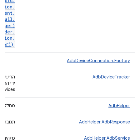
incfs
.
ssion
.
rrent
.
stall
.
ogger)
ilder
.
ction
.
gger))
AdbDeviceConnection.Factory
AdbDeviceTracker
הרישום מ
devices.
AdbHelper
מחלקת עז
AdbHelper.AdbResponse
תגובה מ-ADB
AdbHelper.AdbService