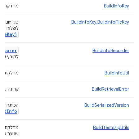
BuildInfoKey
מחזיקה ספ
BuildInfoKey.BuildInfoFileKey
ס
לשלוח לג
ile
Key)
reparer
BuildInfoRecorder
לקובץ שצוי
BuildInfoUtil
מחלקת כל
BuildRetrievalError
קרתה שגיא
BuildSerializedVersion
הכיתה שמכ
ild
Info
BuildTestsZipUtils
שנוצר על ידי מערכ