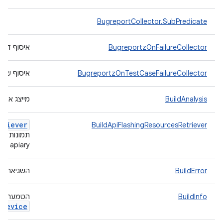
BugreportCollector.SubPredicate
BugreportzOnFailureCollector
איסוף דוח על באג (reportz
BugreportzOnTestCaseFailureCollector
איסוף של bugreportz כשמקרה בדיקה בהרצה נכשל.
BuildAnalysis
מייצג את ה
triever
BuildApiFlashingResourcesRetriever
apiary לא זמין.
BuildError
השגיאה הזו מופיעה א
BuildInfo
הטמעה גנ
Device
.