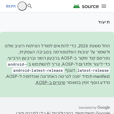
היכנס
תיעוד
החל משנת 2026, כדי להתאים למודל הפיתוח היציב שלנו
ולשמור על יציבות הפלטפורמה בסביבה העסקית,
נפרסם קוד מקור ב-AOSP ברבעון השני וברבעון הרביעי.
כדי ליצור ולתרום ל-AOSP, צריך להשתמש ב-
android-
latest-release
. הענף
android-latest-release
manifest תמיד יפנה לגרסה האחרונה שנדחפה ל-AOSP.
מידע נוסף זמין במאמר
שינויים ב-AOSP
.
‫Google משתמשת בטכנולוגיית AI כדי לתרגם תוכן