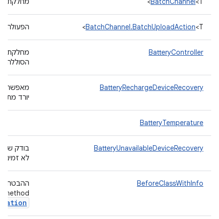
<T>
BatchChannel
מחלקת עזר
<T>
BatchChannel.BatchUploadAction
הפעולה ש
BatteryController
מחלקת כל
הסוללה ב
BatteryRechargeDeviceRecovery
מאפשרת ל
יורד מתחת
BatteryTemperature
BatteryUnavailableDeviceRecovery
בודק שחזו
לא זמינה.
BeforeClassWithInfo
ההבטחות 
method שמוסיפים לה את ההערה חייבת לדרוש פרמטר
rmation