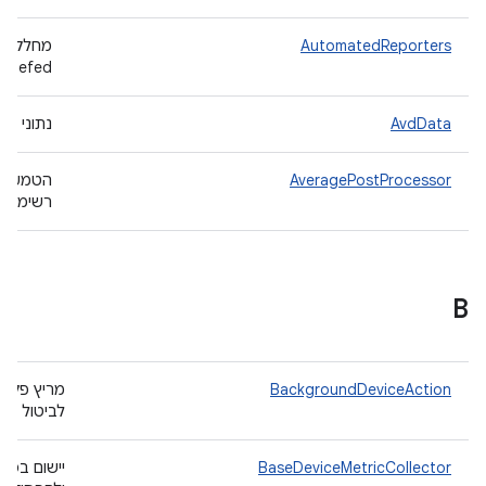
AutomatedReporters
מחלקה ש
radefed.
AvdData
נתוני Avd שהוחזרו מ-‎[IDevice.getAvdData]‎.
AveragePostProcessor
הטמעה ש
רשימת ה
B
BackgroundDeviceAction
מריץ פקודה
לביטול הפ
BaseDeviceMetricCollector
יישום בסי