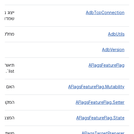
AdbTcpConnection
ייצוג בר
שמדובר בחיבור adb
AdbUtils
מחלקת כלי
AdbVersion
AFlagsFeatureFlag
list`.
AFlagsFeatureFlag.Mutability
האם אפש
AFlagsFeatureFlag.Setter
המקום ש
AFlagsFeatureFlag.State
המצב של
AFlagsTargetPreparer
משתמשי