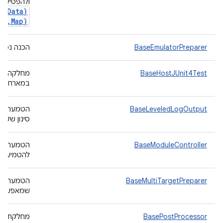
ולהפסיק א
ic
Data)
ta
,
Map)
BaseEmulatorPreparer
הכנה נפוצ
BaseHostJUnit4Test
במארח.
BaseLeveledLogOutput
הטמעה בס
סינון של 
BaseModuleController
הטמעה בס
להטמיע כד
BaseMultiTargetPreparer
הטמעה בס
שמאפשרת 
BasePostProcessor
מחלקת ה