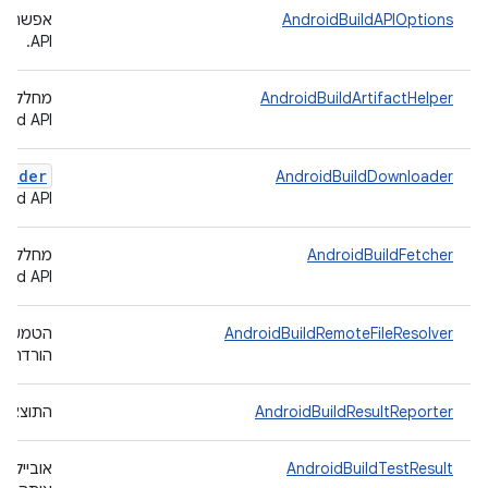
AndroidBuildAPIOptions
API.
AndroidBuildArtifactHelper
מחלקת 
Android Build API 
oader
AndroidBuildDownloader
uild API.
AndroidBuildFetcher
uild API.
AndroidBuildRemoteFileResolver
הטמעה 
הורדה משרת uild
AndroidBuildResultReporter
התוצאות של ה
AndroidBuildTestResult
אובייקט