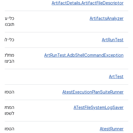
ArtifactDetails.ArtifactFileDescriptor
ArtifactsAnalyzer
כלי עזר 
תובנות.
ArtRunTest
כלי להרצ
ArtRunTest.AdbShellCommandException
מחלקת ח
הביצוע של פק
ArtTest
AtestExecutionPlanSuiteRunner
הטמעה 
ATestFileSystemLogSaver
לשמור יו
AtestRunner
הטמעה 