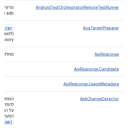
AndroidTestOrchestratorRemoteTestRunner
adb ו-AndroidTestOrchestrator.
eparer
AoaTargetPreparer
n Accessory
ApiResponse
מחלקת ני
ApiResponse.Candidate
ApiResponse.UsageMetadata
ApkChangeDetector
להתקין 
על התקנ
הפעולות setUp ו-tearDown
Setup)