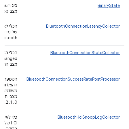
BinaryState
ס
מצב IGNORE no-op.
BluetoothConnectionLatencyCollector
הכלי לאיס
Bluetooth לכל פרופיל
BluetoothConnectionStateCollector
הכלי הזה 
מצב החיבו
BluetoothConnectionSuccessRatePostProcessor
הטמעה של
ההצלחה של פרו
0, 1, 2, 3].
BluetoothHciSnoopLogCollector
בדיקה.