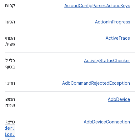
AcloudConfigParser.AcloudKeys
קבוצות 
ActionInProgress
הפעולה 
ActiveTrace
המחלקות
פעיל.
ActivityStatusChecker
כלי לבד
בסוף מו
AdbCommandRejectedException
חריג שמופעל כש
AdbDevice
המשתנה 
שמדווח על ידי
AdbDeviceConnection
מייצג חיבור 
ilder
.
ction
.