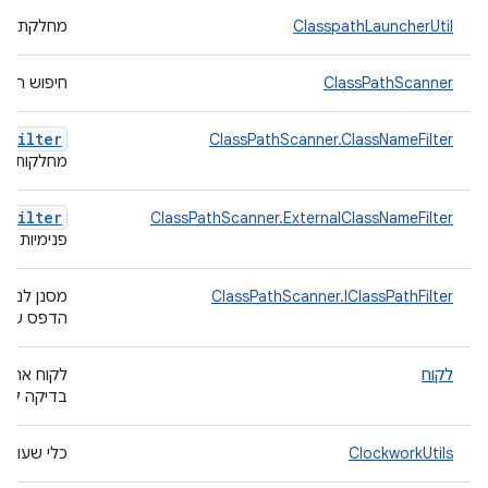
ClasspathLauncherUtil
מחלקת עזר
ClassPathScanner
חיפוש רשו
h
Filter
ClassPathScanner.ClassNameFilter
מחלקות Java.
e
Filter
ClassPathScanner.ExternalClassNameFilter
פנימיות
ClassPathScanner.IClassPathFilter
מסנן לנתיבי רש
הדפס של
לקוח
בדיקה לשירות orage
ClockworkUtils
כלי שעון מ