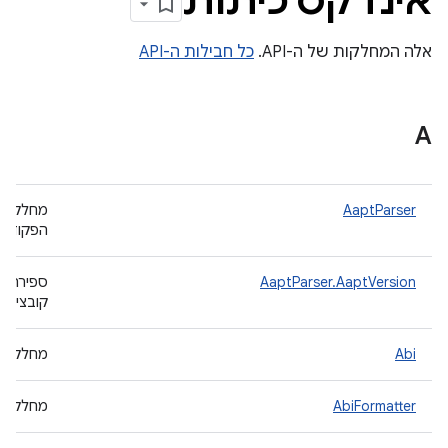
אינדקס כיתות
אלה המחלקות של ה-API.
כל חבילות ה-API
A
AaptParser
הפקודה 'apt dump badging
AaptParser.AaptVersion
קובצי APK.
Abi
מחלקה שמי
AbiFormatter
מחלקת כלי