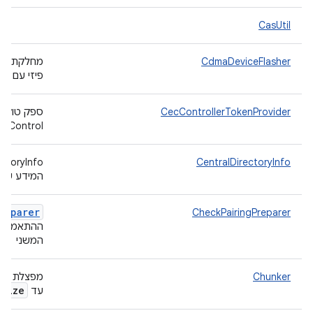
CasUtil
CdmaDeviceFlasher
פיזי עם רדיו MA
CecControllerTokenProvider
Control ‏ (CEC).
CentralDirectoryInfo
המידע של קו
reparer
CheckPairingPreparer
המשני
Chunker
מפצלת א
k
Size
עד