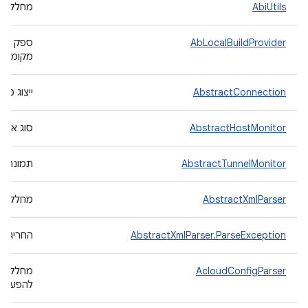
AbiUtils
מחלקת כלי ע
AbLocalBuildProvider
מקומית ב-oid build
AbstractConnection
ייצוג מו
AbstractHostMonitor
סוג אופי
AbstractTunnelMonitor
תמונה מופ
AbstractXmlParser
מחלקת בס
AbstractXmlParser.ParseException
החריג שמ
AcloudConfigParser
להפעלת 