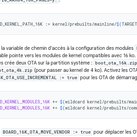
.
D_KERNEL_PATH_16K
:
=
kernel/prebuilts/mainline/
$(
TARGET
 la variable de chemin d'accès à la configuration des modules
able pointe vers les modules de kernel compatibles avec 16 ko. 
s crée deux OTA sur la partition système :
boot_ota_16k.zi
ot_ota_4k.zip
(pour passer au kernel de 4 ko). Activez les OT
6K_OTA_USE_INCREMENTAL := true
pour les OTA de démarrage 
D_KERNEL_MODULES_16K
+=
$(
wildcard
kernel/prebuilts/mai
D_KERNEL_MODULES_16K
+=
$(
wildcard
kernel/prebuilts/com
z
BOARD_16K_OTA_MOVE_VENDOR := true
pour déplacer les OT