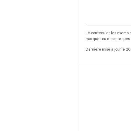
Le contenu et les exemple
marques ou des marques dé
Dernière mise à jour le 2
CRÉER
Référentiel Android
Exigences
Téléchargement
Prévisualiser les binaires
Images d'usine