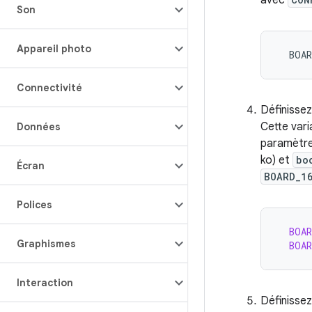
avec
Son
Appareil photo
BOAR
Connectivité
Définissez
Cette vari
Données
paramètre
ko) et
bo
Écran
BOARD_1
Polices
BOAR
Graphismes
BOAR
Interaction
Définisse