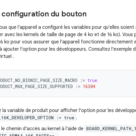
 configuration du bouton
us que l'appareil a configuré les variables pour qu'elles soient
r avec les kernels de taille de page de 4 ko et de 16 ko). Vous 
16 ko pour vous assurer que l'appareil fonctionne directement
à ajouter l'option pour les développeurs. Consultez l'exemple d
virtuel
.
ODUCT_NO_BIONIC_PAGE_SIZE_MACRO
:
=
true
ODUCT_MAX_PAGE_SIZE_SUPPORTED
:
=
16384
 la variable de produit pour afficher l'option pour les dévelo
_16K_DEVELOPER_OPTION := true
.
 le chemin d'accès au kernel à l'aide de
BOARD_KERNEL_PATH_
FIG_ARM64_16K_PAGES=y.