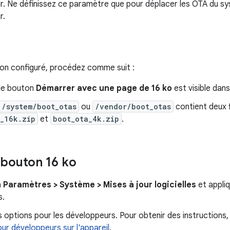
r. Ne définissez ce paramètre que pour déplacer les OTA du sys
r.
ton configuré, procédez comme suit :
i le bouton
Démarrer avec une page de 16 ko
est visible dan
/system/boot_otas
ou
/vendor/boot_otas
contient deux f
_16k.zip
et
boot_ota_4k.zip
.
e bouton 16 ko
à
Paramètres > Système > Mises à jour logicielles
et appliq
s.
s options pour les développeurs. Pour obtenir des instructions
ur développeurs sur l'appareil
.