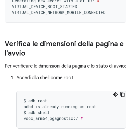
Generating
new
secret
with
slot
ID:
4
VIRTUAL_DEVICE_BOOT_STARTED

Verifica le dimensioni della pagina e
l'avvio
Per verificare le dimensioni della pagina e lo stato di avvio:
Accedi alla shell come root:
$
adb
root

adbd
is
already
running
as
root

$
adb
shell

vsoc_arm64_pgagnostic:/
#