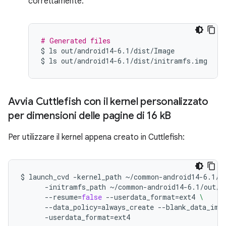
correttamente:
# Generated files
$
ls
out/android14-6.1/dist/Image

$
ls
Avvia Cuttlefish con il kernel personalizzato
per dimensioni delle pagine di 16 k
B
Per utilizzare il kernel appena creato in Cuttlefish:
$
launch_cvd
-kernel_path
~/common-android14-6.1/o
-initramfs_path
~/common-android14-6.1/out/a
--resume
=
false
--userdata_format
=
ext4
\
--data_policy
=
always_create
--blank_data_ima
-userdata_format
=