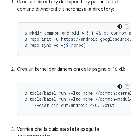
Crea una directory del repository per un kernel
comune di Android e sincronizza la directory:
$
mkdir
common-android14-6.1
 && 
cd
common-and
$
repo
init
-u
https://android.googlesource.c
$
repo
sync
-c
-j
$(
nproc
)
Crea un kernel per dimensioni delle pagine di 16 kB:
$
tools/bazel
run
--lto
=
none
//common:kernel_a
$
tools/bazel
run
--lto
=
none
//common-modules
--dist_dir
=
Verifica che la build sia stata eseguita