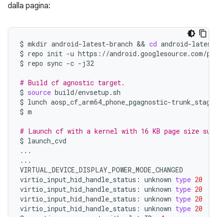
dalla pagina:
$
mkdir
android-latest-branch
 && 
cd
android-latest-
$
repo
init
-u
https://android.googlesource.com/pl
$
repo
sync
-c
-j32

# Build cf agnostic target.
$
source
build/envsetup.sh

$
lunch
aosp_cf_arm64_phone_pgagnostic-trunk_stagin
$
m

# Launch cf with a kernel with 16 KB page size sup
$
launch_cvd

...

...

VIRTUAL_DEVICE_DISPLAY_POWER_MODE_CHANGED

virtio_input_hid_handle_status:
unknown
type
20
virtio_input_hid_handle_status:
unknown
type
20
virtio_input_hid_handle_status:
unknown
type
20
virtio_input_hid_handle_status:
unknown
type
20