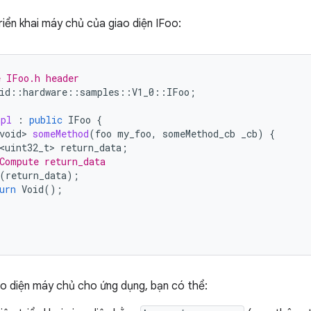
riển khai máy chủ của giao diện IFoo:
e IFoo.h header
id
::
hardware
::
samples
::
V1_0
::
IFoo
;
mpl
:
public
IFoo
{
void>
someMethod
(
foo
my_foo
,
someMethod_cb
_cb
)
{
<uint32_t>
return_data
;
Compute return_data
(
return_data
);
urn
Void
();
o diện máy chủ cho ứng dụng, bạn có thể: