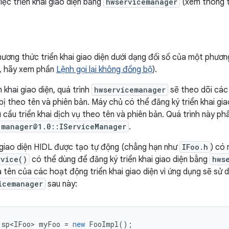
iệc triển khai giao diện bằng
hwservicemanager
(xem thông ti
ương thức triển khai giao diện dưới dạng đối số của một phươn
ết, hãy xem phần
Lệnh gọi lại không đồng bộ
).
n khai giao diện, quá trình
hwservicemanager
sẽ theo dõi các
 bị theo tên và phiên bản. Máy chủ có thể đăng ký triển khai gi
 cầu triển khai dịch vụ theo tên và phiên bản. Quá trình này ph
.manager@1.0::IServiceManager
.
 giao diện HIDL được tạo tự động (chẳng hạn như
IFoo.h
) có
rvice()
có thể dùng để đăng ký triển khai giao diện bằng
hws
à tên của các hoạt động triển khai giao diện vì ứng dụng sẽ sử 
icemanager
sau này:
:
sp<IFoo>
myFoo
=
new
FooImpl
();