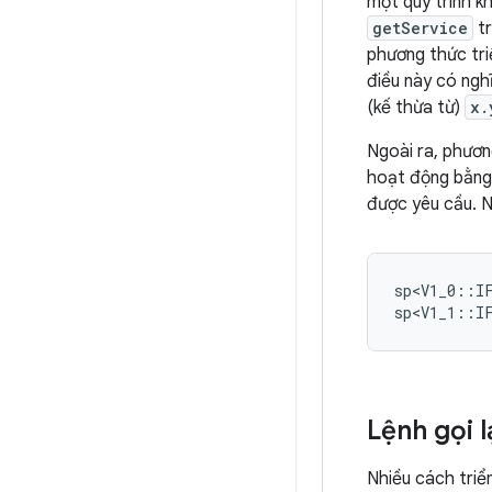
một quy trình kh
getService
tr
phương thức tri
điều này có ngh
(kế thừa từ)
x.
Ngoài ra, phươ
hoạt động bằng 
được yêu cầu. N
sp<V1_0
::
I
sp<V1_1
::
I
Lệnh gọi 
Nhiều cách triể