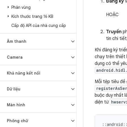
Đăng ký
v
Phân vùng
HOẶC
Kích thước trang 16 KB
Cấp độ API của nhà cung cấp
Truyền
ph
tin chi ti
Âm thanh
Khi đăng ký triể
chạy trên thiết
Camera
dụng có thể yêu
android.hidl
Khả năng kết nối
Mỗi tệp tiêu đề
registerAsSe
Dữ liệu
buộc duy nhất l
diện từ
hwserv
Màn hình
Phông chữ
::
android
: