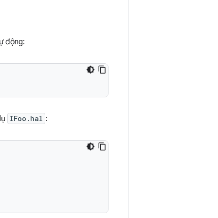
ự động:
 dụ
IFoo.hal
: