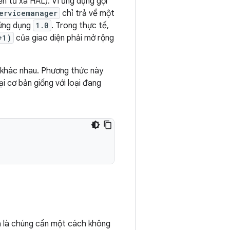
ển từ xa HAL). Vì ứng dụng gọi
ervicemanager
chỉ trả về một
 ứng dụng
1.0
. Trong thực tế,
+1)
của giao diện phải mở rộng
 khác nhau. Phương thức này
i cơ bản giống với loại đang
ĩa là chúng cần một cách không