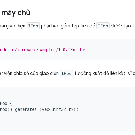
i máy chủ
hai giao diện
IFoo
phải bao gồm tệp tiêu đề
IFoo
được tạo t
ndroid/hardware/samples/1.0/IFoo.h>
ư viện chia sẻ của giao diện
IFoo
tự động xuất để liên kết. Ví
Foo
{
hod
()
generates
(
vec<uint32_t>
);