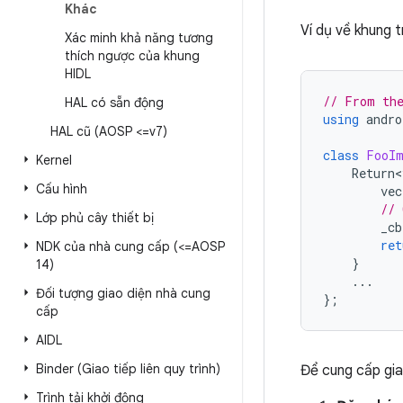
Khác
Ví dụ về khung t
Xác minh khả năng tương
thích ngược của khung
HIDL
// From th
HAL có sẵn động
using
andro
HAL cũ (AOSP <=v7)
class
FooI
Kernel
Return<
Cấu hình
vec
// 
Lớp phủ cây thiết bị
_cb
ret
NDK của nhà cung cấp (<=AOSP
}
14)
...
Đối tượng giao diện nhà cung
};
cấp
AIDL
Binder (Giao tiếp liên quy trình)
Để cung cấp gia
Trình tải khởi động