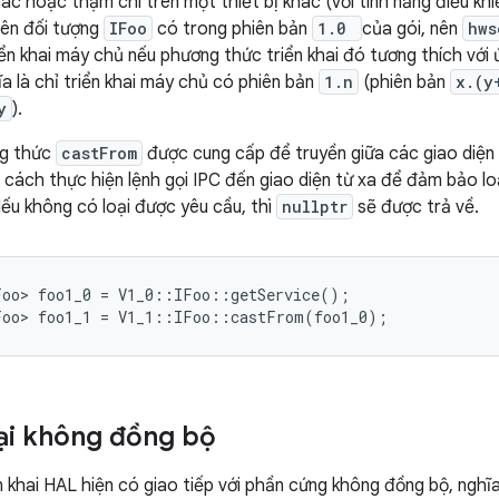
ác hoặc thậm chí trên một thiết bị khác (với tính năng điều khi
ên đối tượng
IFoo
có trong phiên bản
1.0
của gói, nên
hws
ển khai máy chủ nếu phương thức triển khai đó tương thích với
ĩa là chỉ triển khai máy chủ có phiên bản
1.n
(phiên bản
x.(y
y
).
ng thức
castFrom
được cung cấp để truyền giữa các giao diện
cách thực hiện lệnh gọi IPC đến giao diện từ xa để đảm bảo loạ
ếu không có loại được yêu cầu, thì
nullptr
sẽ được trả về.
Foo
>
foo1_0
=
V1_0
::
IFoo
::
getService
();
Foo
>
foo1_1
=
V1_1
::
IFoo
::
castFrom
(
foo1_0
);
lại không đồng bộ
n khai HAL hiện có giao tiếp với phần cứng không đồng bộ, ngh