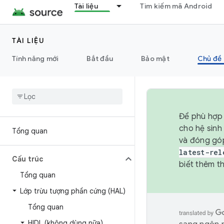
Tài liệu
Tìm kiếm mã Android
TÀI LIỆU
Tính năng mới
Bắt đầu
Bảo mật
Chủ đề 
Để phù hợp 
cho hệ sinh
Tổng quan
và đóng gó
latest-rel
Cấu trúc
biết thêm th
Tổng quan
Lớp trừu tượng phần cứng (HAL)
Tổng quan
HIDL (không dùng nữa)