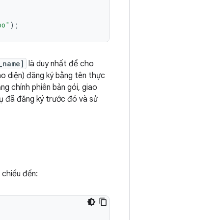
oo"
);
_name]
là duy nhất để cho
o diện) đăng ký bằng tên thực
ng chính phiên bản gói, giao
ụ đã đăng ký trước đó và sử
 chiếu đến: