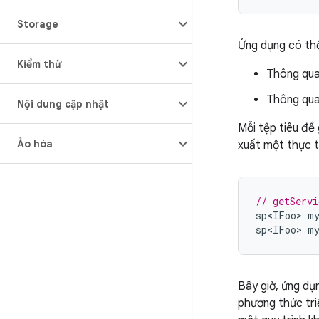
Storage
Ứng dụng có thể
Kiểm thử
Thông qu
Thông qua
Nội dung cập nhật
Mỗi tệp tiêu đề
Ảo hóa
xuất một thực t
// getServi
sp<IFoo>
m
sp<IFoo>
m
Bây giờ, ứng dụ
phương thức triể