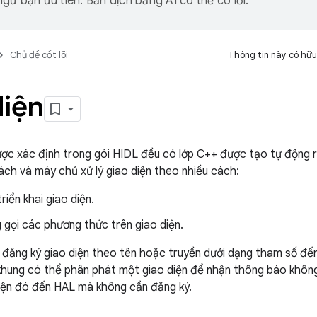
gữ bạn ưu tiên. Bản dịch bằng AI có thể có lỗi.
Chủ đề cốt lõi
Thông tin này có hữu
diện
ược xác định trong gói HIDL đều có lớp C++ được tạo tự động r
ách và máy chủ xử lý giao diện theo nhiều cách:
riển khai giao diện.
g
gọi các phương thức trên giao diện.
 đăng ký giao diện theo tên hoặc truyền dưới dạng tham số đ
 khung có thể phân phát một giao diện để nhận thông báo khô
diện đó đến HAL mà không cần đăng ký.