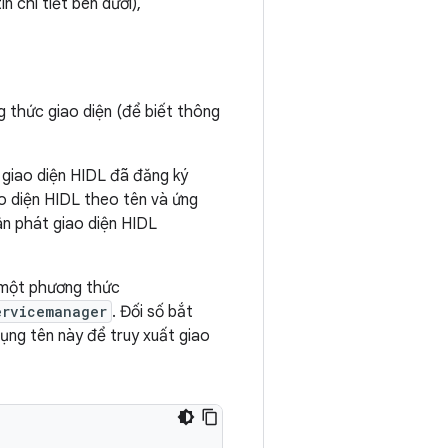
n chi tiết bên dưới),
g thức giao diện (để biết thông
 giao diện HIDL đã đăng ký
ao diện HIDL theo tên và ứng
ân phát giao diện HIDL
 một phương thức
ervicemanager
. Đối số bắt
dụng tên này để truy xuất giao