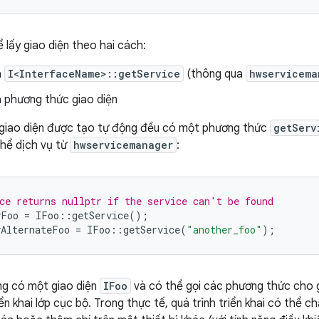
 lấy giao diện theo hai cách:
a
I<InterfaceName>::getService
(thông qua
hwservicema
 phương thức giao diện
 giao diện được tạo tự động đều có một phương thức
getServ
hể dịch vụ từ
hwservicemanager
:
ce returns nullptr if the service can't be found
yFoo
=
IFoo
::
getService
();
yAlternateFoo
=
IFoo
::
getService
(
"another_foo"
);
ng có một giao diện
IFoo
và có thể gọi các phương thức cho g
n khai lớp cục bộ. Trong thực tế, quá trình triển khai có thể c