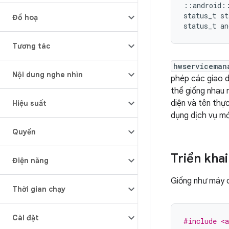
::
android
:
status_t
st
Đồ hoạ
status_t
an
Tương tác
hwserviceman
Nội dung nghe nhìn
phép các giao d
thể giống nhau 
diện và tên thực
Hiệu suất
dụng dịch vụ mớ
Quyền
Triển kha
Điện năng
Giống như máy 
Thời gian chạy
Cài đặt
#include <a