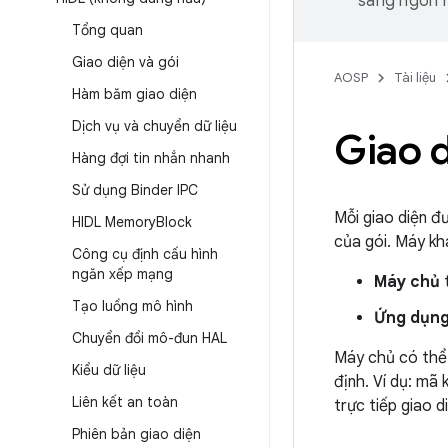
sang ngôn n
Tổng quan
Giao diện và gói
AOSP
Tài liệu
Hàm băm giao diện
Dịch vụ và chuyển dữ liệu
Giao 
Hàng đợi tin nhắn nhanh
Sử dụng Binder IPC
Mỗi giao diện đ
HIDL Memory
Block
của gói. Máy kh
Công cụ định cấu hình
ngăn xếp mạng
Máy chủ
t
Tạo luồng mô hình
Ứng dụn
Chuyển đổi mô-đun HAL
Máy chủ có thể
Kiểu dữ liệu
định. Ví dụ: mã
Liên kết an toàn
trực tiếp giao 
Phiên bản giao diện