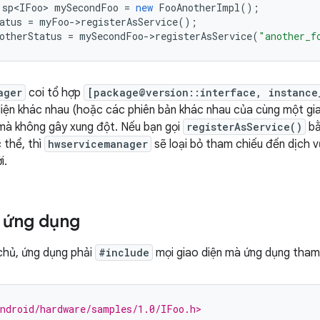
:
sp<IFoo>
mySecondFoo
=
new
FooAnotherImpl
();
atus
=
myFoo
-
>
registerAsService
();
otherStatus
=
mySecondFoo
-
>
registerAsService
(
"another_f
ager
coi tổ hợp
[package@version::interface, instance
iện khác nhau (hoặc các phiên bản khác nhau của cùng một gia
mà không gây xung đột. Nếu bạn gọi
registerAsService()
bằ
 thể, thì
hwservicemanager
sẽ loại bỏ tham chiếu đến dịch v
i.
i ứng dụng
chủ, ứng dụng phải
#include
mọi giao diện mà ứng dụng tham
ndroid/hardware/samples/1.0/IFoo.h>