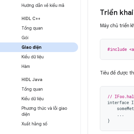
Hướng dẫn về kiểu mã
Triển kha
HIDL C++
Máy chủ triển k
Tổng quan
Gói
Giao diện
#include <a
Kiểu dữ liệu
Hàm
Tiêu đề được th
HIDL Java
Tổng quan
// IFoo.hal
Kiểu dữ liệu
interface
I
Phương thức và lỗi giao
someMet
diện
...
}
Xuất hằng số